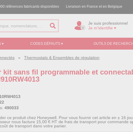
00 références fabricants disponibles
Livraison en France et en Belgique
Je suis professionnel
Je m'identifie ▾
 ▾
CODES DÉFAUTS ▾
OUTILS DE RECHERCH
onnectés
»
Thermostats & Ensembles de régulation
 kit sans fil programmable et connecta
H910RW4013
10RW4013
22
ss:
490033
 ce produit chez Honeywell. Pour vous fournir cet article en ± 16 jour
isseur nous facture 15,00 € HT de frais de transport pour commande sp
 coût de transport dans votre panier.