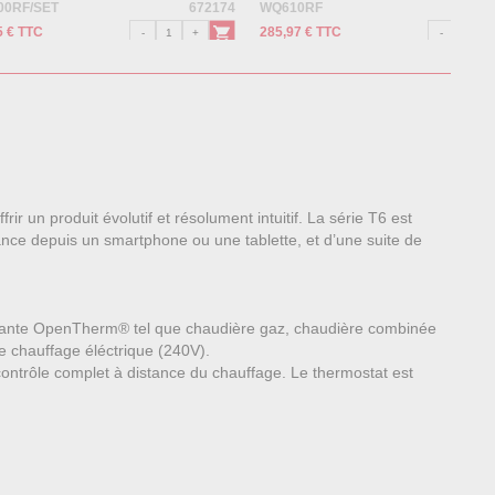
00RF/SET
672174
WQ610RF
5 € TTC
285,97 € TTC
r un produit évolutif et résolument intuitif. La série T6 est
tance depuis un smartphone ou une tablette, et d’une suite de
dulante OpenTherm® tel que chaudière gaz, chaudière combinée
pe chauffage éléctrique (240V).
 contrôle complet à distance du chauffage. Le thermostat est