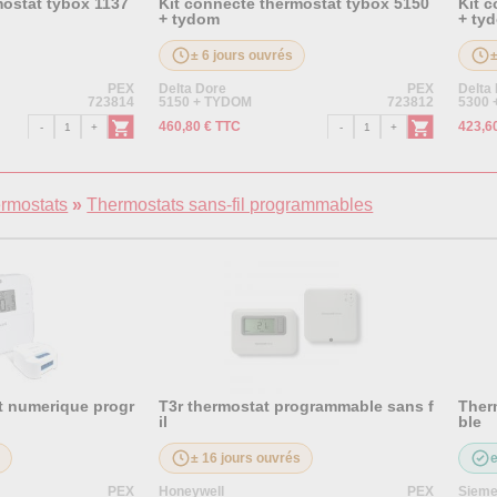
mostat tybox 1137
Kit connecte thermostat tybox 5150
Kit 
+ tydom
+ ty
± 6 jours ouvrés
PEX
Delta Dore
PEX
Delta
723814
5150 + TYDOM
723812
5300
460,80 € TTC
423,6
ermostats
»
Thermostats sans-fil programmables
t numerique progr
T3r thermostat programmable sans f
Ther
il
ble
s
± 16 jours ouvrés
PEX
Honeywell
PEX
Siem