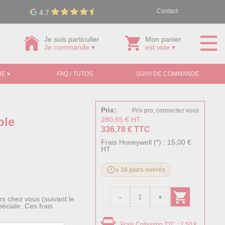
Contact
4.7
Je suis particulier
Mon panier
Je commande ▾
est vide ▾
E ▾
FAQ / TUTOS
SUIVI DE COMMANDE
Prix:
Prix pro, connectez vous
ble
280,65 € HT
336,78 € TTC
Frais Honeywell (*) : 15,00 €
HT
± 16 jours ouvrés
s chez vous (suivant le
éciale. Ces frais
Frais Colissimo TTC : 7,50 €