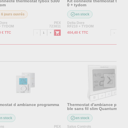
connecte thermostat tybox 5300
Kit connecte thermostat tybox
dom
0 + tydom
± 6 jours ouvrés
en stock
 Dore
PEX
Delta Dore
 + TYDOM
723811
RF210 + TYDOM
0 € TTC
404,40 € TTC
mostat d ambiance programma
Thermostat d'ambiance progr
ble sans fil slim Quantum WQ
en stock
en stock
ens
PEX
Salus Controls