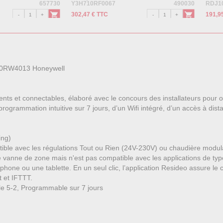
657730
Y3H710RF0067
490030
RDJ1
302,47 € TTC
191,9
910RW4013 Honeywell
ts et connectables, élaboré avec le concours des installateurs pour offri
programmation intuitive sur 7 jours, d’un Wifi intégré, d’un accès à dis
ing)
atible avec les régulations Tout ou Rien (24V-230V) ou chaudière mo
pe vanne de zone mais n'est pas compatible avec les applications de ty
tphone ou une tablette. En un seul clic, l’application Resideo assure le
 et IFTTT.
le 5-2, Programmable sur 7 jours