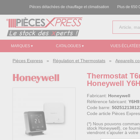
Pièces détachées de chauffage et climatisation
Plus de 650 0
MARQUES ▾
CATALOGUES ▾
VUES ÉCLATÉES
Pièces Express
»
Régulation et Thermostats
»
Appareils c
Thermostat T6r
Honeywell Y6
Fabricant:
Honeywell
Référence fabricant:
Y6H9
Code barre:
50251213812
Code article Pièces Expre
(*) Nous pouvons commander
stock Honeywell), ce fourn
viendront s'ajouter à votre