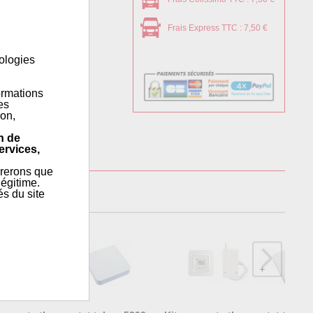
Frais Express TTC : 7,50 €
ec le concours des
onçue et dotée d’une
nologies
ormations
es
ion,
n de
ervices,
érerons que
égitime.
régulation
és du site