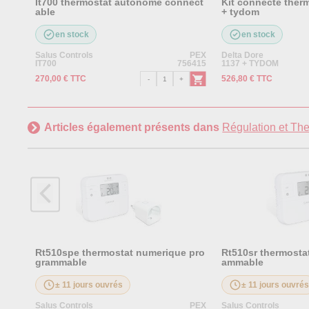
It700 thermostat autonome connect
Kit connecte ther
able
+ tydom
en stock
en stock
Salus Controls
PEX
Delta Dore
IT700
756415
1137 + TYDOM
270,00 € TTC
526,80 € TTC
Articles également présents dans
Régulation et Th
Rt510spe thermostat numerique pro
Rt510sr thermosta
grammable
ammable
± 11 jours ouvrés
± 11 jours ouvré
Salus Controls
PEX
Salus Controls