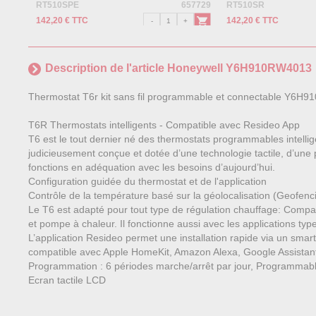
RT510SPE
657729
RT510SR
142,20 € TTC
142,20 € TTC
Description de l'article Honeywell Y6H910RW4013
Thermostat T6r kit sans fil programmable et connectable Y6H
T6R Thermostats intelligents - Compatible avec Resideo App
T6 est le tout dernier né des thermostats programmables intelligen
judicieusement conçue et dotée d’une technologie tactile, d’une 
fonctions en adéquation avec les besoins d’aujourd’hui.
Configuration guidée du thermostat et de l'application
Contrôle de la température basé sur la géolocalisation (Geofenc
Le T6 est adapté pour tout type de régulation chauffage: Comp
et pompe à chaleur. Il fonctionne aussi avec les applications ty
L’application Resideo permet une installation rapide via un smar
compatible avec Apple HomeKit, Amazon Alexa, Google Assistant
Programmation : 6 périodes marche/arrêt par jour, Programmab
Ecran tactile LCD