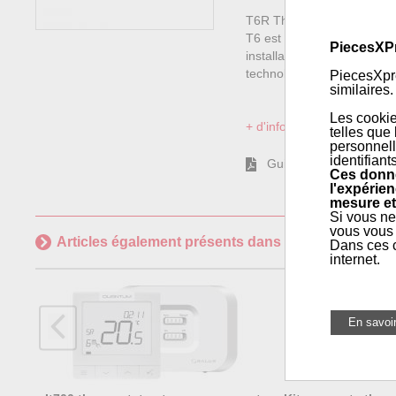
T6R Thermostats intellige
T6 est le tout dernier né 
PiecesXP
installateurs pour offrir un
technologie...
PiecesXpre
similaires.
Les cookie
+ d'informations sur l'articl
telles que
personnell
identifiant
Guide installation
Ces donné
l'expérien
mesure et
Si vous ne
vous vous 
Articles également présents dans
Régulation et Th
Dans ces c
internet.