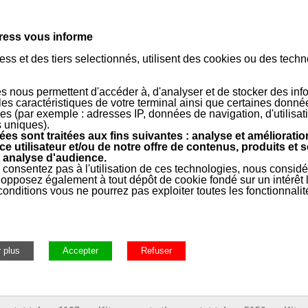
nts - Compatible avec Resideo App
des thermostats programmables intelligents et connectables, élaboré av
ress vous informe
 produit évolutif et résolument intuitif. La série T6 est judicieusement c
ss et des tiers selectionnés, utilisent des cookies ou des tech
s nous permettent d'accéder à, d'analyser et de stocker des inf
e
 les caractéristiques de votre terminal ainsi que certaines donné
es (par exemple : adresses IP, données de navigation, d'utilisat
s uniques).
Guide utilisation
es sont traitées aux fins suivantes : analyse et amélioratio
ce utilisateur et/ou de notre offre de contenus, produits et s
 analyse d'audience.
 consentez pas à l'utilisation de ces technologies, nous consid
opposez également à tout dépôt de cookie fondé sur un intérêt l
ermostats
»
Appareils connectés
»
Thermostats & Ensembles de 
onditions vous ne pourrez pas exploiter toutes les fonctionnalit