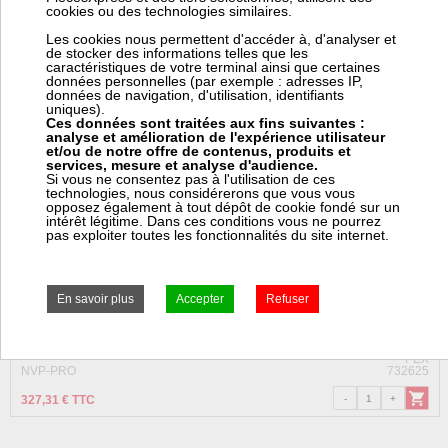
Home
régulation
cookies ou des technologies similaires.
Les cookies nous permettent d'accéder à, d'analyser et
de stocker des informations telles que les
caractéristiques de votre terminal ainsi que certaines
données personnelles (par exemple : adresses IP,
Articles dans le catalogue Appareils connectés
données de navigation, d'utilisation, identifiants
uniques).
Ces données sont traitées aux fins suivantes :
analyse et amélioration de l'expérience utilisateur
et/ou de notre offre de contenus, produits et
services, mesure et analyse d'audience.
Si vous ne consentez pas à l'utilisation de ces
technologies, nous considérerons que vous vous
opposez également à tout dépôt de cookie fondé sur un
intérêt légitime. Dans ces conditions vous ne pourrez
pas exploiter toutes les fonctionnalités du site internet.
Pack starter 2 tetes thermo intelligentes
± 3 jours ouvrés
PEX
NVP-PRO
732625
327,31 € TTC