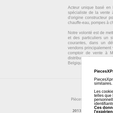
Acteur unique basé en 
spécialiste de la vente
d'origine constructeur 
chauffe-eau, pompes à cha
Notre volonté est de mett
et des particuliers un 
courantes, dans un dél
vendons principalement vi
comptoir de vente à Mo
distribuons les commandes 
Belgique, grâce à notre 
PiecesXP
PiecesXpre
similaires.
Les cookie
telles que
personnell
identifiant
Ces donné
l'expérien