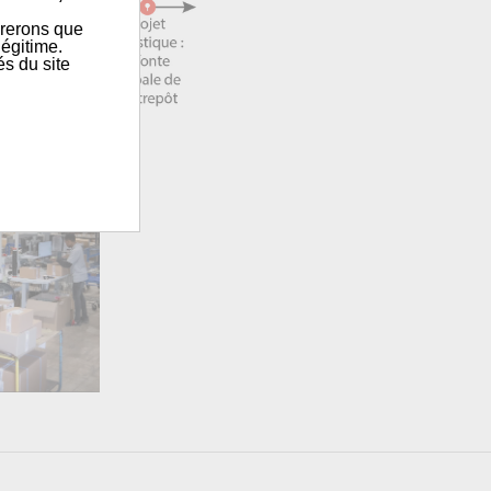
érerons que
égitime.
és du site