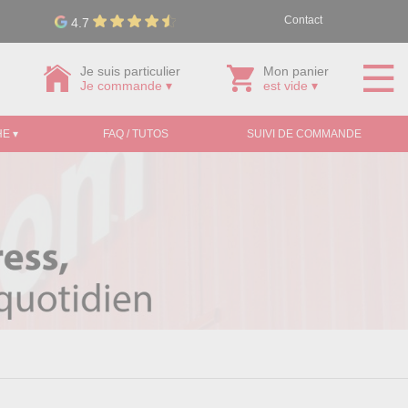
Contact
4.7
Je suis particulier
Mon panier
Je commande ▾
est vide ▾
E ▾
FAQ / TUTOS
SUIVI DE COMMANDE