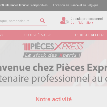
00 références fabricants disponibles
Livraison en France et en Belgique
Je suis professionnel
Je m'identifie ▾
 ▾
CODES DÉFAUTS ▾
OUTILS DE RECHERCH
Notre activité