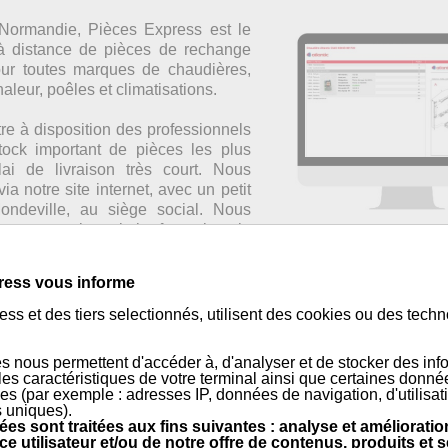
Normandie, Pièces Express est le
 à distance de pièces de rechange
pour toutes marques de chaudières,
leur, poêles et climatisations.
re à disposition des professionnels
stock important de pièces les plus
ai de livraison très court. Nous
a notre site internet, avec un petit
ndeville, au siège social. Nous
sur tout le territoire français et la
stock centralisé en Normandie.
ress vous informe
Notre histoire
ss et des tiers selectionnés, utilisent des cookies ou des tech
s nous permettent d'accéder à, d'analyser et de stocker des inf
 les caractéristiques de votre terminal ainsi que certaines donné
es (par exemple : adresses IP, données de navigation, d'utilisat
s uniques).
es sont traitées aux fins suivantes : analyse et amélioratio
ce utilisateur et/ou de notre offre de contenus, produits et s