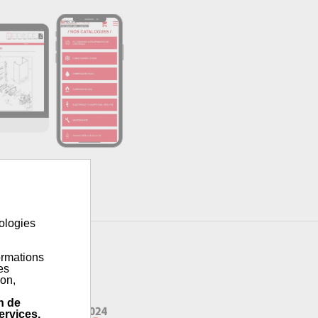
nologies
ormations
es
ion,
n de
ervices,