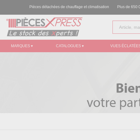
Pièces détachées de chauffage et climatisation
Plus de 650 0
MARQUES ▾
CATALOGUES ▾
VUES ÉCLATÉES