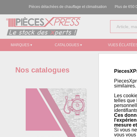
Pièces détachées de chauffage et climatisation
Plus de 650 0
MARQUES ▾
CATALOGUES ▾
VUES ÉCLATÉES
Nos catalogues
PiecesXP
PiecesXpre
similaires.
Les cookie
telles que
personnell
identifiant
Ces donné
l'expérien
mesure et
Si vous ne
vous vous 