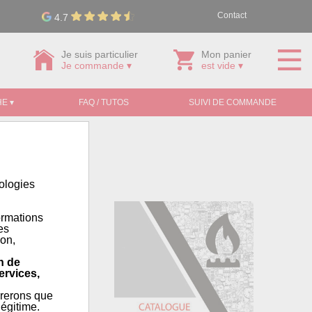
Contact
4.7
Je suis particulier
Mon panier
Je commande ▾
est vide ▾
E ▾
FAQ / TUTOS
SUIVI DE COMMANDE
nologies
ormations
es
ion,
n de
ervices,
érerons que
égitime.