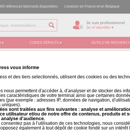
00 références fabricants disponibles
Livraison en France et en Belgique
Je suis professionnel
Je m'identifie ▾
 ▾
CODES DÉFAUTS ▾
OUTILS DE RECHERCH
ress vous informe
ss et des tiers selectionnés, utilisent des cookies ou des tech
s nous permettent d'accéder à, d'analyser et de stocker des inf
 les caractéristiques de votre terminal ainsi que certaines donné
es (par exemple : adresses IP, données de navigation, d'utilisat
s uniques).
es sont traitées aux fins suivantes : analyse et amélioratio
ce utilisateur et/ou de notre offre de contenus, produits et s
 analyse d'audience.
 consentez pas à l'utilisation de ces technologies, nous consid
opposez également à tout dépôt de cookie fondé sur un intérêt l