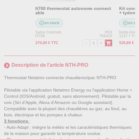
It700 thermostat autonome connect
Kit conn
able
+ tydom
en stock
en st
Salus Controls
PEX
Delta Dore
IT700
756415
1137 + TY
270,00 € TTC
526,80 € T
Description de l'article NTH-PRO
Thermostat Netatmo connecte chaudieres/pac NTH-PRO
Pilotable via l'application Netatmo Energy ou l'application Home +
Control (IOS/Android, gratuit, sans abonnement). Pilotable par la
voix (Siri d'Apple, Alexa d'Amazon ou Google assistant).
Compatible avec la plupart des chaudières au gaz, au fioul, au
bois, électrique et les pompes à chaleur.
3 fonctions
:
- Auto-Adapt : intègre la météo et les caractéristiques thermiques
de la maison pour garantir la température voulue.