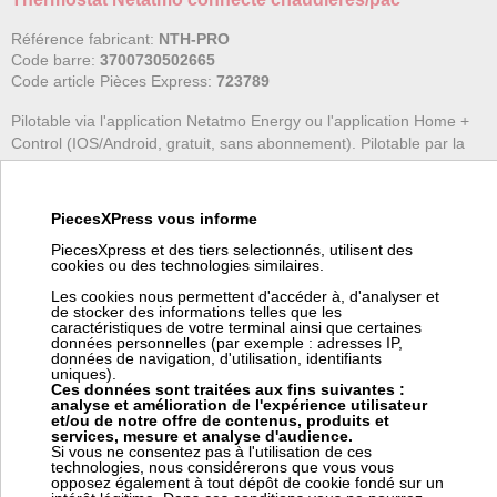
Référence fabricant:
NTH-PRO
Code barre:
3700730502665
Code article Pièces Express:
723789
Pilotable via l'application Netatmo Energy ou l'application Home +
Control (IOS/Android, gratuit, sans abonnement). Pilotable par la
voix (Siri d'Apple, Alexa d'Amazon ou Google assistant).
Compatible avec la plupart des chaudières au gaz, au fioul, au
bois, électrique et les pompes à chaleur.
PiecesXPress vous informe
3 fonctions...
PiecesXpress et des tiers selectionnés, utilisent des
cookies ou des technologies similaires.
Les cookies nous permettent d'accéder à, d'analyser et
+ d'informations sur l'article
de stocker des informations telles que les
caractéristiques de votre terminal ainsi que certaines
données personnelles (par exemple : adresses IP,
données de navigation, d'utilisation, identifiants
Prix:
Prix pro, connectez vous
uniques).
Ces données sont traitées aux fins suivantes :
245,00 € HT
analyse et amélioration de l'expérience utilisateur
294,00 € TTC
et/ou de notre offre de contenus, produits et
services, mesure et analyse d'audience.
Si vous ne consentez pas à l'utilisation de ces
en stock
technologies, nous considérerons que vous vous
opposez également à tout dépôt de cookie fondé sur un