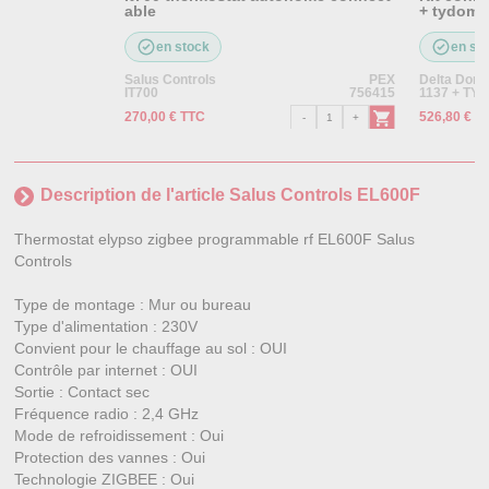
able
+ tydom
en stock
en st
Salus Controls
PEX
Delta Dore
IT700
756415
1137 + TY
270,00 € TTC
526,80 € T
Description de l'article Salus Controls EL600F
Thermostat elypso zigbee programmable rf EL600F Salus
Controls
Type de montage : Mur ou bureau
Type d'alimentation : 230V
Convient pour le chauffage au sol : OUI
Contrôle par internet : OUI
Sortie : Contact sec
Fréquence radio : 2,4 GHz
Mode de refroidissement : Oui
Protection des vannes : Oui
Technologie ZIGBEE : Oui