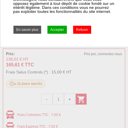
Plage de température : 5°C...
opposez également à tout dépôt de cookie fondé sur un
intérêt légitime. Dans ces conditions vous ne pourrez
pas exploiter toutes les fonctionnalités du site internet.
+ d'informations sur l'article
Notice
Prix:
Prix pro, connectez vous
138,01 € HT
165,61 € TTC
Frais Salus Controls (*) : 15,00 € HT
± 11 jours ouvrés
Frais Colissimo TTC : 7,50 €
Frais Express TTC : 7,50 €