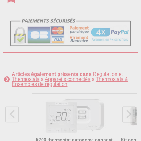
Articles également présents dans
Régulation et
Thermostats
»
Appareils connectés
»
Thermostats &
Ensembles de régulation
It700 thermostat autonome connect
Kit conn