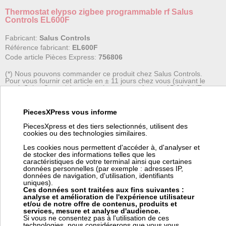
Thermostat elypso zigbee programmable rf Salus
Controls EL600F
Fabricant:
Salus Controls
Référence fabricant:
EL600F
Code article Pièces Express:
756806
(*) Nous pouvons commander ce produit chez Salus Controls.
Pour vous fournir cet article en ± 11 jours chez vous (suivant le
stock Salus Controls), ce fournisseur nous facture 15,00 € HT
de frais de transport pour commande spéciale. Ces frais
viendront s'ajouter à votre coût de transport dans votre panier.
PiecesXPress vous informe
Type de montage : Mur ou bureau
PiecesXpress et des tiers selectionnés, utilisent des
cookies ou des technologies similaires.
Type d'alimentation : 230V
Convient pour le chauffage au sol : OUI
Les cookies nous permettent d'accéder à, d'analyser et
de stocker des informations telles que les
Contrôle par internet : OUI
caractéristiques de votre terminal ainsi que certaines
Sortie : Contact sec
données personnelles (par exemple : adresses IP,
données de navigation, d'utilisation, identifiants
Fréquence radio : 2,4 GHz
uniques).
Mode de refroidissement : Oui
Ces données sont traitées aux fins suivantes :
Protection des vannes : Oui
analyse et amélioration de l'expérience utilisateur
et/ou de notre offre de contenus, produits et
Technologie ZIGBEE : Oui
services, mesure et analyse d'audience.
Dimensions (mm) : 86x86x27
Si vous ne consentez pas à l'utilisation de ces
technologies, nous considérerons que vous vous