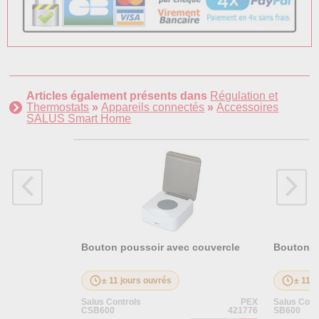
Articles également présents dans
Régulation et
Thermostats
»
Appareils connectés
»
Accessoires
SALUS Smart Home
Bouton poussoir avec couvercle
Bouton p
± 11 jours ouvrés
± 11 j
Salus Controls
PEX
Salus Cont
CSB600
421776
SB600