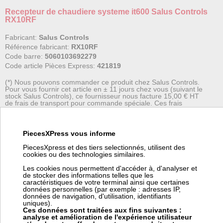
Recepteur de chaudiere systeme it600 Salus Controls
RX10RF
Fabricant:
Salus Controls
Référence fabricant:
RX10RF
Code barre:
5060103692279
Code article Pièces Express:
421819
(*) Nous pouvons commander ce produit chez Salus Controls.
Pour vous fournir cet article en ± 11 jours chez vous (suivant le
stock Salus Controls), ce fournisseur nous facture 15,00 € HT
de frais de transport pour commande spéciale. Ces frais
viendront s'ajouter à votre coût de transport dans votre panier.
PiecesXPress vous informe
Le récepteur de système SALUS peut être associé au système
Smart Home SALUS iT600 comme commutateur externe pour la
PiecesXpress et des tiers selectionnés, utilisent des
chaudière. Le récepteur peut être utilisé avec le KL08RF (code
cookies ou des technologies similaires.
PEX : 421795) ou le TRV10RFM (code PEX : 421825) ou une
Les cookies nous permettent d'accéder à, d'analyser et
combinaison des deux. Peut être utilisé pour des applications
de stocker des informations telles que les
caractéristiques de votre terminal ainsi que certaines
sans...
données personnelles (par exemple : adresses IP,
données de navigation, d'utilisation, identifiants
uniques).
+ d'informations sur l'article
Ces données sont traitées aux fins suivantes :
analyse et amélioration de l'expérience utilisateur