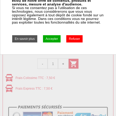
et/ou de notre offre de contenus, produits et
Manuel d'utilisation
services, mesure et analyse d'audience.
Si vous ne consentez pas à l'utilisation de ces
technologies, nous considérerons que vous vous
opposez également à tout dépôt de cookie fondé sur un
intérêt légitime. Dans ces conditions vous ne pourrez
pas exploiter toutes les fonctionnalités du site internet.
Prix:
Prix pro, connectez vous
93,12 € HT
111,74 € TTC
Frais Salus Controls (*) : 15,00 € HT
± 11 jours ouvrés
Frais Colissimo TTC : 7,50 €
Frais Express TTC : 7,50 €