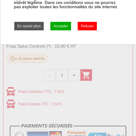
Guide rapide
intérêt légitime. Dans ces conditions vous ne pourrez
pas exploiter toutes les fonctionnalités du site internet.
Prix:
Prix pro, connectez vous
52,58 € HT
63,10 € TTC
Frais Salus Controls (*) : 15,00 € HT
± 11 jours ouvrés
Frais Colissimo TTC : 7,50 €
Frais Express TTC : 7,50 €