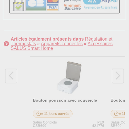
Articles également présents dans
Régulation et
Thermostats
»
Appareils connectés
»
Accessoires
SALUS Smart Home
Bouton poussoir avec couvercle
Bouton p
± 11 jours ouvrés
± 11 j
Salus Controls
PEX
Salus Cont
CSB600
421776
SB600