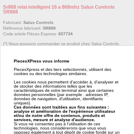
Sr868 relai intelligent 16 a 868mhz Salus Controls
SR868
Fabricant:
Salus Controls
Référence fabricant:
SR868
Code article Pièces Express:
657734
(*) Nous pouvons commander ce produit chez Salus Controls.
Pour vous fournir cet article en ± 11 jours chez vous (suivant le
stock Salus Controls), ce fournisseur nous facture 15,00 € HT
de frais de transport pour commande spéciale. Ces frais
viendront s'ajouter à votre coût de transport dans votre panier.
PiecesXPress vous informe
PiecesXpress et des tiers selectionnés, utilisent des
cookies ou des technologies similaires.
Le relais intelligent 16A peut être installer dans une boite murale. Il
peut être jumelé avec plusieurs thermostats Salus pour contrôler la
Les cookies nous permettent d'accéder à, d'analyser et
de stocker des informations telles que les
plupart des appareils électriques tout ou rien.
caractéristiques de votre terminal ainsi que certaines
Pouvoir de coupure de 16A : Peut contrôler en toute sécurité une
données personnelles (par exemple : adresses IP,
large gamme de radiateurs électriques tout ou rien.
données de navigation, d'utilisation, identifiants
uniques).
Communication...
Ces données sont traitées aux fins suivantes :
analyse et amélioration de l'expérience utilisateur
et/ou de notre offre de contenus, produits et
services, mesure et analyse d'audience.
+ d'informations sur l'article
Si vous ne consentez pas à l'utilisation de ces
technologies, nous considérerons que vous vous
opposez également à tout dépôt de cookie fondé sur un