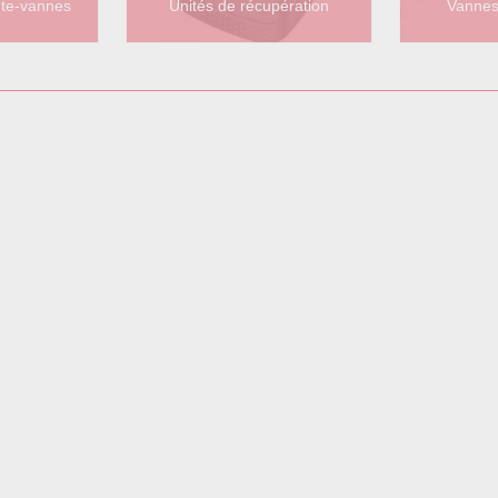
te-vannes
Unités de récupération
Vannes