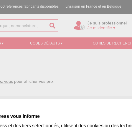
00 références fabricants disponibles
Livraison en France et en Belgique
Je suis professionnel
Je m'identifie ▾
 ▾
CODES DÉFAUTS ▾
OUTILS DE RECHERCH
ez vous
pour afficher vos prix.
ress vous informe
ss et des tiers selectionnés, utilisent des cookies ou des tech