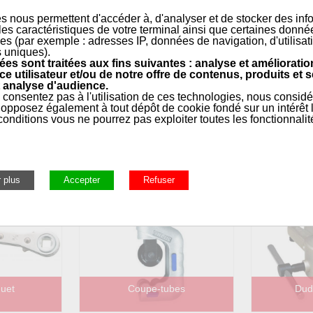
s nous permettent d'accéder à, d'analyser et de stocker des inf
 les caractéristiques de votre terminal ainsi que certaines donné
es (par exemple : adresses IP, données de navigation, d'utilisat
s uniques).
es sont traitées aux fins suivantes : analyse et amélioratio
ce utilisateur et/ou de notre offre de contenus, produits et s
 analyse d'audience.
 consentez pas à l'utilisation de ces technologies, nous consid
opposez également à tout dépôt de cookie fondé sur un intérêt l
 mesure
Azote
Balance
onditions vous ne pourrez pas exploiter toutes les fonctionnalit
quet
Coupe-tubes
Dud