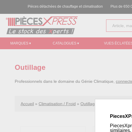
Pièces détachées de chauffage et climatisation
Plus de 650 0
MARQUES ▾
CATALOGUES ▾
VUES ÉCLATÉES
Outillage
Professionnels dans le domaine du Génie Climatique,
connect
Accueil
»
Climatisation / Froid
»
Outillage
PiecesXP
PiecesXpre
similaires.