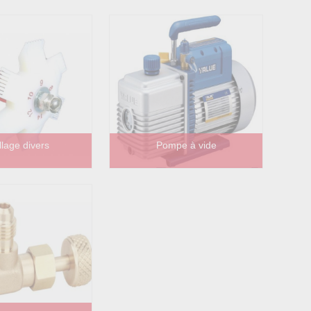
llage divers
Pompe à vide