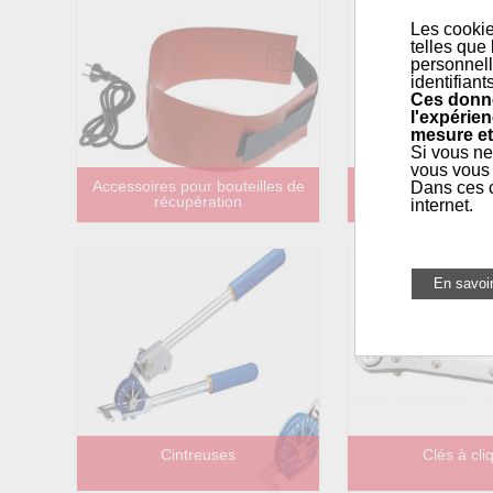
Les cookie
telles que
personnell
identifiant
Ces donné
l'expérien
mesure et
Si vous ne
vous vous 
Accessoires pour bouteilles de
Appareils de
Dans ces c
récupération
internet.
Cintreuses
Clés à cli