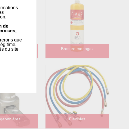
ormations
es
ion,
n de
ervices,
érerons que
égitime.
s électroniques
Brasure monogaz
és du site
geonnières
Flexibles