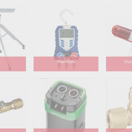
e
Manifolds
Outi