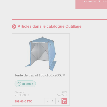
Tournevis démon
Articles dans le catalogue Outillage
Tente de travail 180X160X200CM
en stock
Generic
PEX
PRO80002
576551
399,60 € TTC