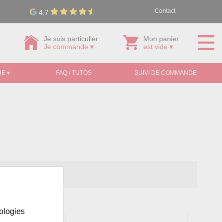
Contact
4.7
Je suis particulier
Mon panier
Je commande ▾
est vide ▾
E ▾
FAQ / TUTOS
SUIVI DE COMMANDE
nologies