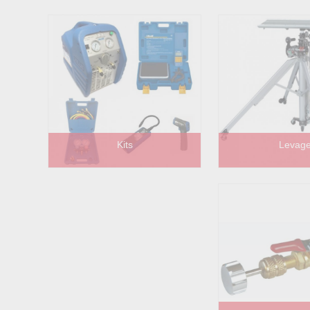
Kits
Levag