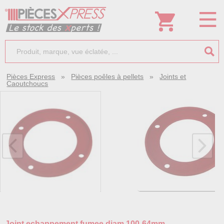
Pièces Express
»
Pièces poêles à pellets
»
Joints et
Caoutchoucs
Joint echappement fumee diam.100-64mm