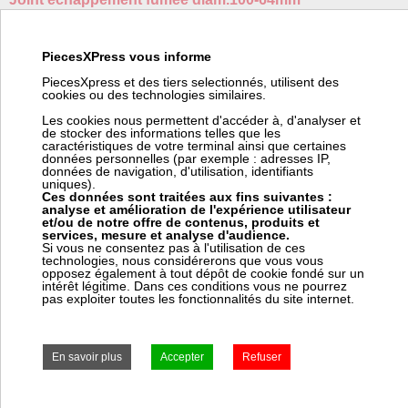
Fabricant:
Generic
Code barre:
14808037
PiecesXPress vous informe
Code article Pièces Express:
678903
PiecesXpress et des tiers selectionnés, utilisent des
cookies ou des technologies similaires.
(*) Nous pouvons commander ce produit chez Generic. Pour
vous fournir cet article en ± 8 jours chez vous (suivant le stock
Les cookies nous permettent d'accéder à, d'analyser et
Generic), ce fournisseur nous facture 20,00 € HT de frais de
de stocker des informations telles que les
transport pour commande spéciale. Ces frais viendront s'ajouter
caractéristiques de votre terminal ainsi que certaines
à votre coût de transport dans votre panier.
données personnelles (par exemple : adresses IP,
données de navigation, d'utilisation, identifiants
uniques).
Ces données sont traitées aux fins suivantes :
analyse et amélioration de l'expérience utilisateur
et/ou de notre offre de contenus, produits et
Prix:
Prix pro, connectez vous
services, mesure et analyse d'audience.
5,40 € HT
Si vous ne consentez pas à l'utilisation de ces
6,48 € TTC
technologies, nous considérerons que vous vous
opposez également à tout dépôt de cookie fondé sur un
Frais Generic (*) : 20,00 € HT
intérêt légitime. Dans ces conditions vous ne pourrez
pas exploiter toutes les fonctionnalités du site internet.
± 8 jours ouvrés