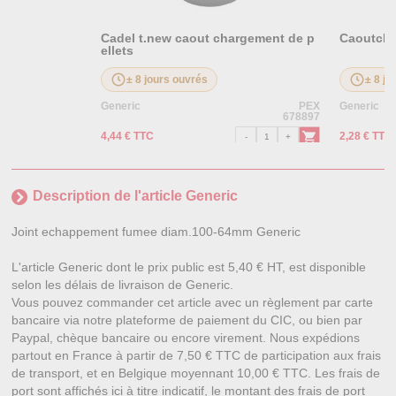
Cadel t.new caout chargement de p
Caoutchou
ellets
± 8 jours ouvrés
± 8 jo
Generic
PEX
Generic
678897
4,44 € TTC
2,28 € TTC
Description de l'article Generic
Joint echappement fumee diam.100-64mm Generic
L'article Generic dont le prix public est 5,40 € HT, est disponible
selon les délais de livraison de Generic.
Vous pouvez commander cet article avec un règlement par carte
bancaire via notre plateforme de paiement du CIC, ou bien par
Paypal, chèque bancaire ou encore virement. Nous expédions
partout en France à partir de 7,50 € TTC de participation aux frais
de transport, et en Belgique moyennant 10,00 € TTC. Les frais de
port sont affichés ici à titre indicatif, le montant des frais de port