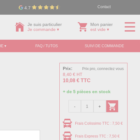
Contact
4.7
Je suis particulier
Mon panier
Je commande ▾
est vide ▾
E ▾
FAQ / TUTOS
SUIVI DE COMMANDE
Prix:
Prix pro, connectez vous
8,40 € HT
10,08 € TTC
+ de 5 pièces en stock
Frais Colissimo TTC : 7,50 €
Frais Express TTC : 7,50 €