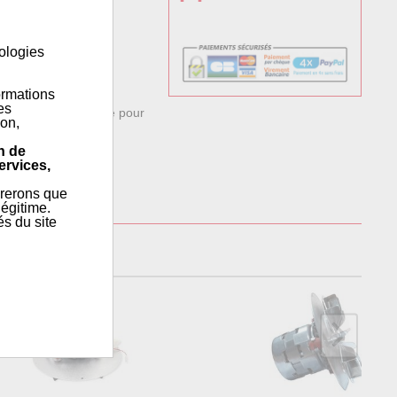
nologies
ormations
es
ticulièrement adapté pour
ion,
n de
ervices,
érerons que
égitime.
és du site
ALINI