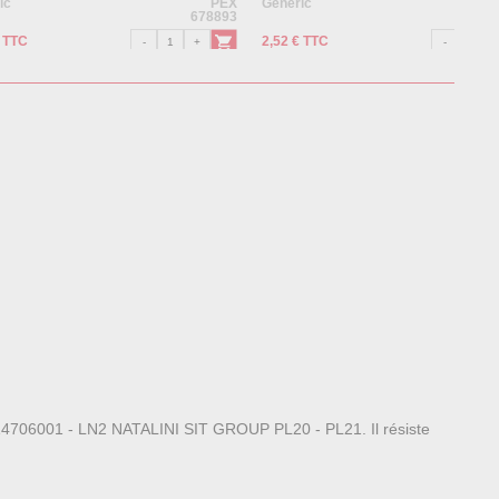
ic
PEX
Generic
678893
€ TTC
2,52 € TTC
s 14706001 - LN2 NATALINI SIT GROUP PL20 - PL21. Il résiste