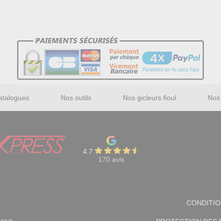
atalogues
Nos outils
Nos gicleurs fioul
Nos 
4.7
170 avis
CONDITIO