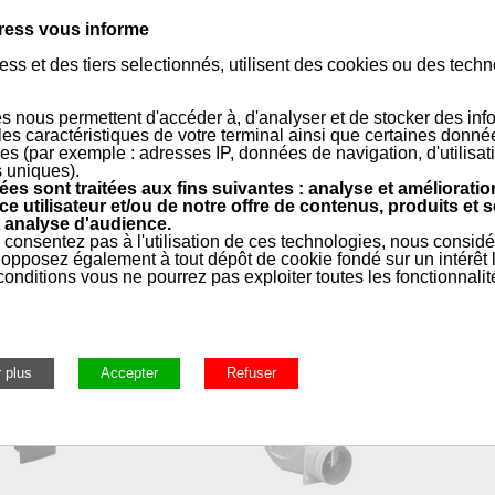
ress vous informe
e
ss et des tiers selectionnés, utilisent des cookies ou des tech
s nous permettent d'accéder à, d'analyser et de stocker des inf
 les caractéristiques de votre terminal ainsi que certaines donné
SANS AMIANTE pour les extracteurs de fumées des poêles à pellets, par
es (par exemple : adresses IP, données de navigation, d'utilisat
NATALINI SIT GROUP PL20 - PL21. Il résiste...
s uniques).
es sont traitées aux fins suivantes : analyse et amélioratio
ce utilisateur et/ou de notre offre de contenus, produits et s
 analyse d'audience.
e
 consentez pas à l'utilisation de ces technologies, nous consid
opposez également à tout dépôt de cookie fondé sur un intérêt l
onditions vous ne pourrez pas exploiter toutes les fonctionnalit
ellets
»
Extracteurs de fumée
»
Extracteurs de fumée LN2 NAT