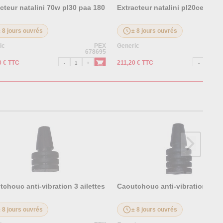
cteur natalini 70w pl30 paa 180
Extracteur natalini pl20ce0120
± 8 jours ouvrés
± 8 jours ouvrés
ic
PEX
Generic
678695
0 € TTC
211,20 € TTC
chouc anti-vibration 3 ailettes
Caoutchouc anti-vibration 4 ail
± 8 jours ouvrés
± 8 jours ouvrés