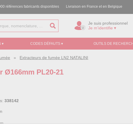
00 références fabricants disponibles
Livraison en France et en Belgique
Je suis professionnel
Je m'identifie ▾
 ▾
CODES DÉFAUTS ▾
OUTILS DE RECHERCH
 fumée
»
Extracteurs de fumée LN2 NATALINI
eur Ø166mm PL20-21
ss:
338142
mm
mm