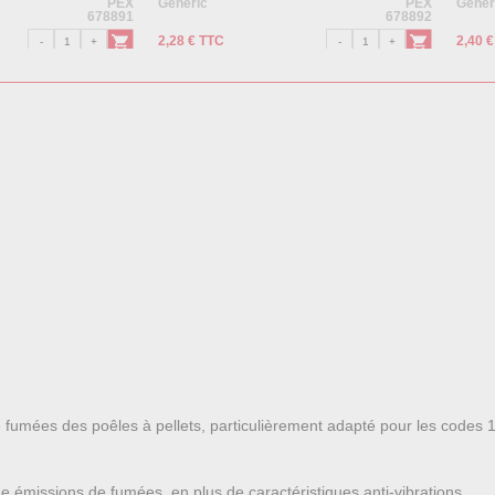
PEX
Generic
PEX
Gener
678891
678892
2,28 € TTC
2,40 
 fumées des poêles à pellets, particulièrement adapté pour les code
che émissions de fumées, en plus de caractéristiques anti-vibrations.