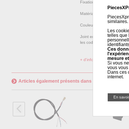
Fixation : 4 trous
PiecesXP
Matériau : Fibre céramiqu
PiecesXpre
similaires.
Couleur : Blanc
Les cookie
telles que
Joint en fibre céramique 
personnell
les codes 14706001 - LN2 
identifiant
Ces donné
l'expérien
mesure et
+ d'informations sur l'articl
Si vous ne
vous vous 
Dans ces c
internet.
Articles également présents dans
Pièces poêles à p