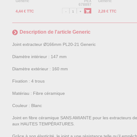
Generic
PEX
Generic
678897
4,44 € TTC
2,28 € TTC
Description de l'article Generic
Joint extracteur Ø166mm PL20-21 Generic
Diamètre intérieur : 147 mm
Diamètre extérieur : 160 mm
Fixation : 4 trous
Matériau : Fibre céramique
Couleur : Blanc
Joint en fibre céramique SANS AMIANTE pour les extracteurs de
aux HAUTES TEMPÉRATURES.
Grâce à son élasticité, le joint a une résistance telle qu'il empê