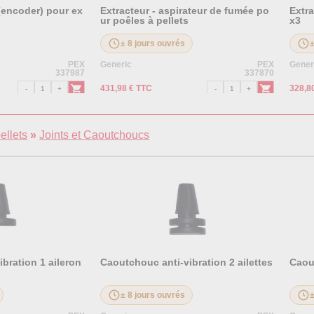
 (encoder) pour ex
Extracteur - aspirateur de fumée po
Extra
ur poêles à pellets
x3
± 8 jours ouvrés
PEX
Generic
PEX
Gener
337987
337870
431,98 € TTC
328,8
ellets
»
Joints et Caoutchoucs
bration 1 aileron
Caoutchouc anti-vibration 2 ailettes
Caout
± 8 jours ouvrés