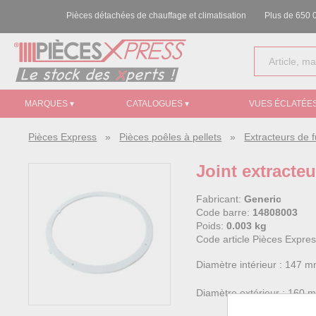
Pièces détachées de chauffage et climatisation
Plus de 650 0
MARQUES ▾
CATALOGUES ▾
VUES ÉCLATÉES
Pièces Express
»
Pièces poêles à pellets
»
Extracteurs de
Joint extract
Fabricant:
Generic
Code barre:
14808003
Poids:
0.003 kg
Code article Pièces Expre
Diamètre intérieur : 147 
Diamètre extérieur : 160 