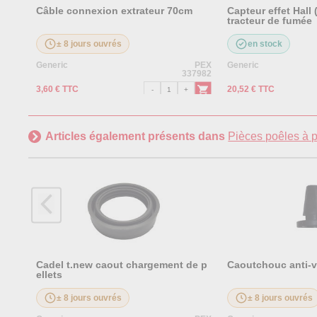
Câble connexion extrateur 70cm
Capteur effet Hall
tracteur de fumée
± 8 jours ouvrés
en stock
Generic
PEX
Generic
337982
3,60 € TTC
20,52 € TTC
Articles également présents dans
Pièces poêles à p
Cadel t.new caout chargement de p
Caoutchouc anti-vi
ellets
± 8 jours ouvrés
± 8 jours ouvrés