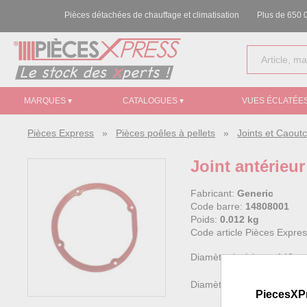
Pièces détachées de chauffage et climatisation
Plus de 650 0
MARQUES ▾
CATALOGUES ▾
VUES ÉCLATÉES
Pièces Express
»
Pièces poêles à pellets
»
Joints et Caout
Joint antérieu
Fabricant:
Generic
Code barre:
14808001
Poids:
0.012 kg
Code article Pièces Expre
Diamètre intérieur : 142 
Diamètre extérieur : 160 
PiecesXP