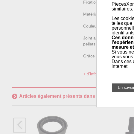
Fixation : 4 trous
PiecesXpre
similaires.
Matériau : Caoutchouc de 
Les cookie
telles que
Couleur : Rouge
personnell
identifiant
Ces donné
Joint antérieur en caoutch
l'expérien
pellets. Il résiste aux 
mesure et
Si vous ne
Grâce à son...
vous vous 
Dans ces c
internet.
+ d'informations sur l'articl
Articles également présents dans
Pièces poêles à p