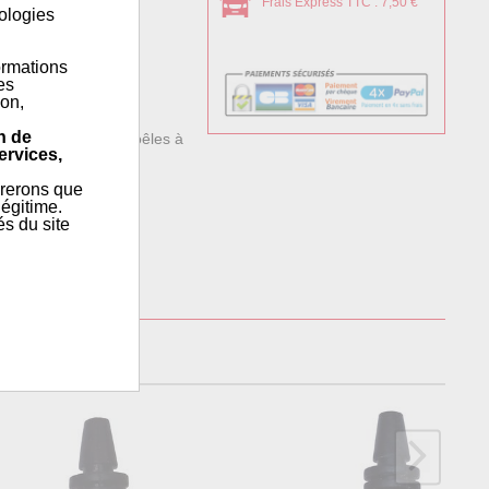
Frais Express TTC : 7,50 €
nologies
ormations
es
ion,
n de
e et aluminium des poêles à
ervices,
érerons que
égitime.
és du site