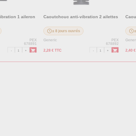
bration 1 aileron
Caoutchouc anti-vibration 2 ailettes
Caout
± 8 jours ouvrés
PEX
Generic
PEX
Gener
678891
678892
2,28 € TTC
2,40 