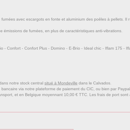
s de fumées avec escargots en fonte et aluminium des poêles à pellet
che émissions de fumées, en plus de caractéristiques anti-vibrations.
 Confort - Confort Plus - Domino - E-Brio - Ideal chic - Iflam 175 - 
e dans notre stock central
situé à Mondeville
dans le Calvados.
 bancaire via notre plateforme de paiement du CIC, ou bien par Paypa
nsport, et en Belgique moyennant 10,00 € TTC. Les frais de port sont affi