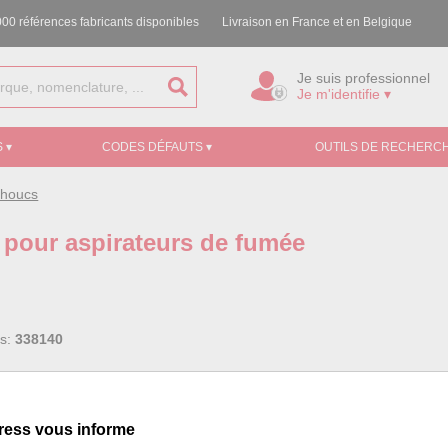
00 références fabricants disponibles
Livraison en France et en Belgique
Je suis professionnel
Je m'identifie ▾
 ▾
CODES DÉFAUTS ▾
OUTILS DE RECHERCH
choucs
r pour aspirateurs de fumée
ss:
338140
mm
mm
ress vous informe