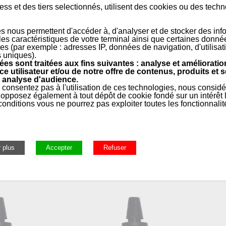
ss et des tiers selectionnés, utilisent des cookies ou des tech
silicone HT
s nous permettent d'accéder à, d'analyser et de stocker des inf
 les caractéristiques de votre terminal ainsi que certaines donné
es (par exemple : adresses IP, données de navigation, d'utilisat
s uniques).
es sont traitées aux fins suivantes : analyse et amélioratio
ouc de silicone pour les extracteurs de fumées avec escargots en font
ce utilisateur et/ou de notre offre de contenus, produits et s
HAUTES TEMPÉRATURES.
 analyse d'audience.
 consentez pas à l'utilisation de ces technologies, nous consid
opposez également à tout dépôt de cookie fondé sur un intérêt l
onditions vous ne pourrez pas exploiter toutes les fonctionnalit
e
ellets
»
Joints et Caoutchoucs