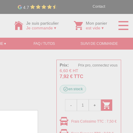
Contact
4.7
Je suis particulier
Mon panier
Je commande ▾
est vide ▾
E ▾
FAQ / TUTOS
SUIVI DE COMMANDE
Prix:
Prix pro, connectez vous
6,60 € HT
7,92 € TTC
en stock
Frais Colissimo TTC : 7,50 €