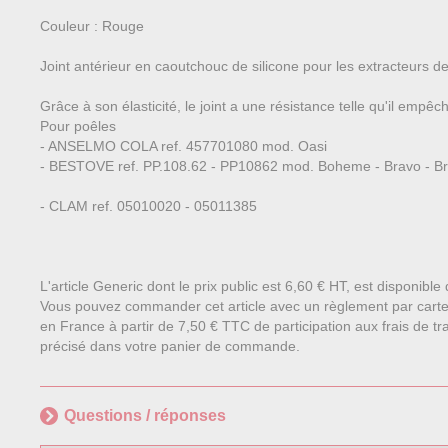
Couleur : Rouge
Joint antérieur en caoutchouc de silicone pour les extracteur
Grâce à son élasticité, le joint a une résistance telle qu'il empê
Pour poêles
- ANSELMO COLA ref. 457701080 mod. Oasi
- BESTOVE ref. PP.108.62 - PP10862 mod. Boheme - Bravo - Brio -
- CLAM ref. 05010020 - 05011385
L'article Generic dont le prix public est 6,60 € HT, est disponibl
Vous pouvez commander cet article avec un règlement par carte
en France à partir de 7,50 € TTC de participation aux frais de tra
précisé dans votre panier de commande.
Questions / réponses