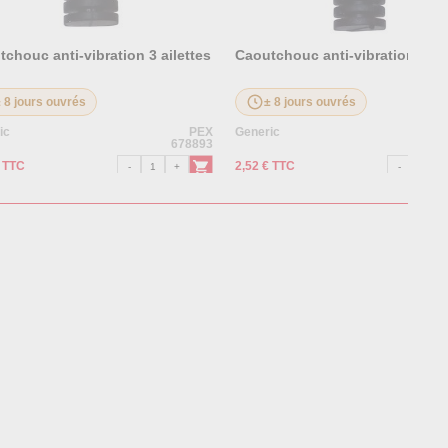
chouc anti-vibration 3 ailettes
Caoutchouc anti-vibration 4 ail
± 8 jours ouvrés
± 8 jours ouvrés
ic
PEX
Generic
678893
€ TTC
2,52 € TTC