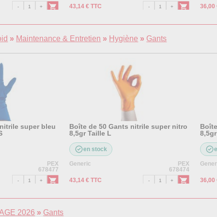
43,14 € TTC
36,00
oid
»
Maintenance & Entretien
»
Hygiène
»
Gants
nitrile super bleu
Boîte de 50 Gants nitrile super nitro
Boîte
S
8,5gr Taille L
8,5gr
en stock
PEX
Generic
PEX
Gener
678477
678474
43,14 € TTC
36,00
GE 2026
»
Gants