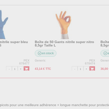
nitrile super bleu
Boîte de 50 Gants nitrile super nitro
Boîte
S
8,5gr Taille L
8,5gr
en stock
PEX
Generic
PEX
Gener
678477
678474
43,14 € TTC
36,00
re picots pour une meilleure adhérence + longue manchette pour protect