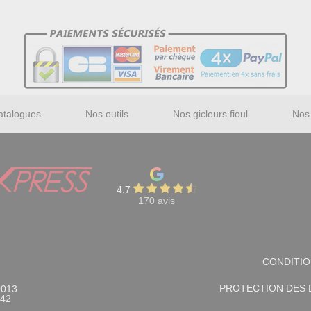
atalogues
Nos outils
Nos gicleurs fioul
Nos 
4.7
170 avis
CONDITIO
PROTECTION DES
0013
242