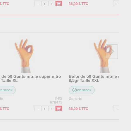
 € TTC
36,00 € TTC
 de 50 Gants nitrile super nitro
Boîte de 50 Gants nitrile super 
 Taille XL
8,5gr Taille XXL
en stock
en stock
ic
PEX
Generic
678475
 € TTC
36,00 € TTC