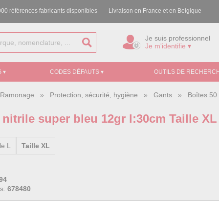
00 références fabricants disponibles
Livraison en France et en Belgique
Je suis professionnel
Je m'identifie ▾
 ▾
CODES DÉFAUTS ▾
OUTILS DE RECHERCH
e, Ramonage
»
Protection, sécurité, hygiène
»
Gants
»
Boîtes 50
nitrile super bleu 12gr l:30cm Taille XL
le L
Taille XL
94
ss:
678480
eu, très résistants non poudrés. Texture picots pour une meilleure adhé
ts.