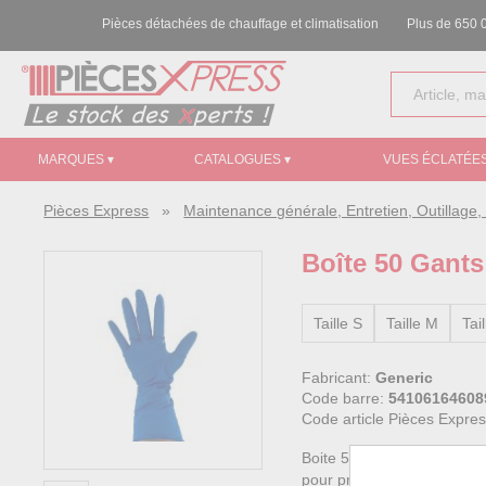
Pièces détachées de chauffage et climatisation
Plus de 650 0
MARQUES ▾
CATALOGUES ▾
VUES ÉCLATÉES
Pièces Express
»
Maintenance générale, Entretien, Outillag
Boîte 50 Gants 
Taille S
Taille M
Tail
Fabricant:
Generic
Code barre:
54106164608
Code article Pièces Expre
Boite 50 gants nitriles bl
pour protection des poigne