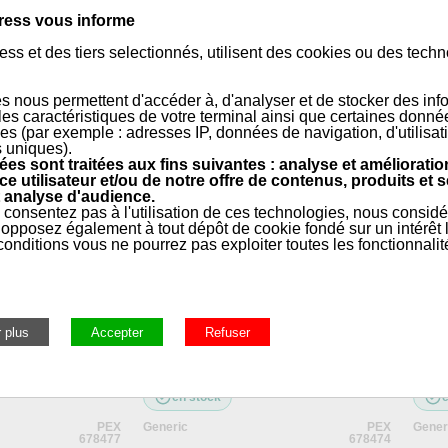
ress vous informe
ss et des tiers selectionnés, utilisent des cookies ou des tech
s nous permettent d'accéder à, d'analyser et de stocker des inf
 les caractéristiques de votre terminal ainsi que certaines donné
es (par exemple : adresses IP, données de navigation, d'utilisat
s uniques).
es sont traitées aux fins suivantes : analyse et amélioratio
rale, Entretien, Outillage, Ramonage
»
Protection, sécurité, hy
ce utilisateur et/ou de notre offre de contenus, produits et s
 analyse d'audience.
 consentez pas à l'utilisation de ces technologies, nous consid
opposez également à tout dépôt de cookie fondé sur un intérêt l
onditions vous ne pourrez pas exploiter toutes les fonctionnalit
nitrile super bleu
Boîte de 50 Gants nitrile super nitro
Boîte
S
8,5gr Taille L
8,5gr
en stock
PEX
Generic
PEX
Gener
678477
678474