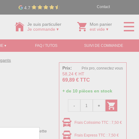
Contact
4.7
Je suis particulier
Mon panier
Je commande ▾
est vide ▾
E ▾
FAQ / TUTOS
SUIVI DE COMMANDE
 gants
Prix:
Prix pro, connectez vous
58,24 € HT
69,89 € TTC
+ de 10 pièces en stock
Frais Colissimo TTC : 7,50 €
rence + longue manchette
Frais Express TTC : 7,50 €