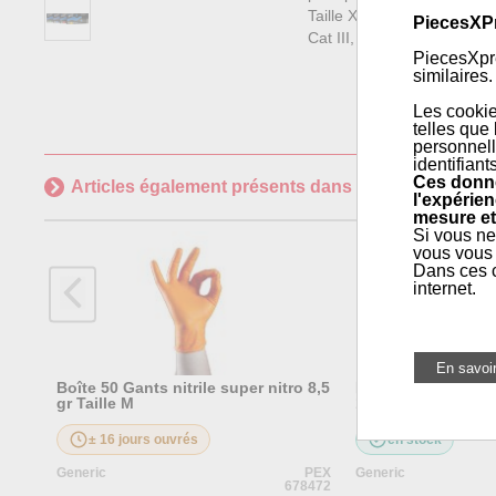
Taille XL
PiecesXP
Cat III, norme CE
PiecesXpre
similaires.
Les cookie
telles que
personnell
identifiant
Ces donné
Articles également présents dans
Maintenance géné
l'expérien
mesure et
Si vous ne
vous vous 
Dans ces c
internet.
Boîte 50 Gants nitrile super nitro 8,5
Boîte de 50 Gants 
gr Taille M
12gr l:30cm Taille 
± 16 jours ouvrés
en stock
Generic
PEX
Generic
678472