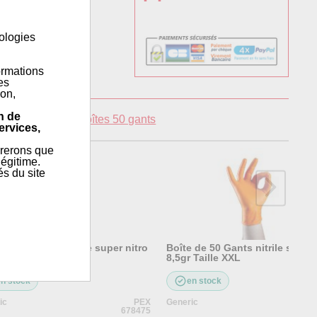
nologies
ormations
es
ion,
n de
giène
»
Gants
»
Boîtes 50 gants
ervices,
érerons que
égitime.
és du site
 de 50 Gants nitrile super nitro
Boîte de 50 Gants nitrile super 
 Taille XL
8,5gr Taille XXL
en stock
en stock
ic
PEX
Generic
678475