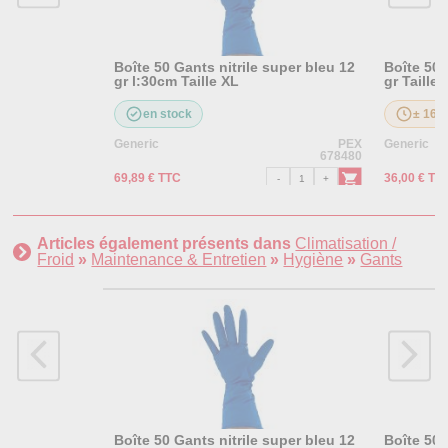
Boîte 50 Gants nitrile super bleu 12
Boîte 50 
gr l:30cm Taille XL
gr Taille 
en stock
± 16 j
Generic
PEX
Generic
678480
69,89 € TTC
36,00 € TT
Articles également présents dans
Climatisation /
Froid
»
Maintenance & Entretien
»
Hygiène
»
Gants
Boîte 50 Gants nitrile super bleu 12
Boîte 50 