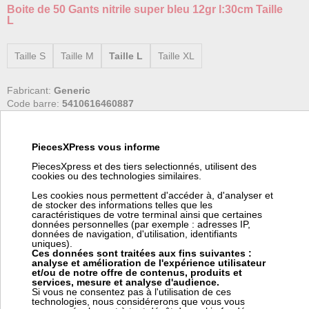
Boite de 50 Gants nitrile super bleu 12gr l:30cm Taille
L
Taille S
Taille M
Taille L
Taille XL
Fabricant:
Generic
Code barre:
5410616460887
Code article Pièces Express:
678479
Boite 50 gants nitrile bleu, très résistants non poudrés. Texture
PiecesXPress vous informe
picots pour une meilleure adhérence + longue manchette pour
PiecesXpress et des tiers selectionnés, utilisent des
protection des poignets.
cookies ou des technologies similaires.
Taille L
Les cookies nous permettent d'accéder à, d'analyser et
Cat III, norme CE
de stocker des informations telles que les
caractéristiques de votre terminal ainsi que certaines
données personnelles (par exemple : adresses IP,
données de navigation, d'utilisation, identifiants
uniques).
Ces données sont traitées aux fins suivantes :
Prix:
Prix pro, connectez vous
analyse et amélioration de l'expérience utilisateur
58,24 € HT
et/ou de notre offre de contenus, produits et
69,89 € TTC
services, mesure et analyse d'audience.
Si vous ne consentez pas à l'utilisation de ces
technologies, nous considérerons que vous vous
+ de 5 pièces en stock