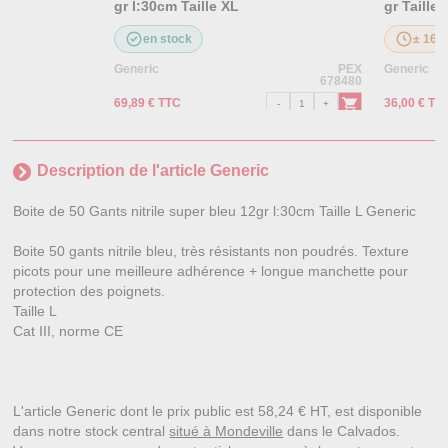
gr l:30cm Taille XL
gr Taille 
en stock
± 16 j
Generic
PEX
Generic
678480
69,89 € TTC
36,00 € TT
Description de l'article Generic
Boite de 50 Gants nitrile super bleu 12gr l:30cm Taille L Generic
Boite 50 gants nitrile bleu, très résistants non poudrés. Texture
picots pour une meilleure adhérence + longue manchette pour
protection des poignets.
Taille L
Cat III, norme CE
L'article Generic dont le prix public est 58,24 € HT, est disponible
dans notre stock central
situé à Mondeville
dans le Calvados.