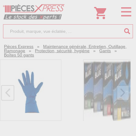
Pièces Express
»
Maintenance générale, Entretien, Outillage,
Ramonage
»
Protection, sécurité, hygiène
»
Gants
»
Boîtes 50 gants