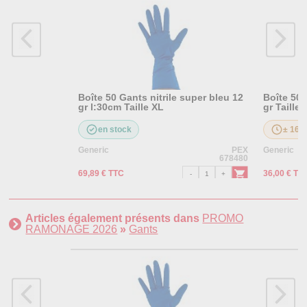
Boîte 50 Gants nitrile super bleu 12
Boîte 50 
gr l:30cm Taille XL
gr Taille 
en stock
± 16 j
Generic
PEX
Generic
678480
69,89 € TTC
36,00 € TT
Articles également présents dans
PROMO
RAMONAGE 2026
»
Gants