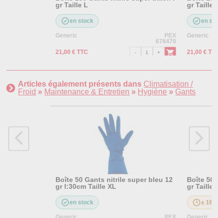
gr Taille L
gr Taille 
en stock
en st
Generic
PEX
Generic
678470
21,00 € TTC
21,00 € TT
Articles également présents dans
Climatisation /
Froid
»
Maintenance & Entretien
»
Hygiène
»
Gants
Boîte 50 Gants nitrile super bleu 12
Boîte 50 
gr l:30cm Taille XL
gr Taille 
en stock
± 16 j
Generic
PEX
Generic