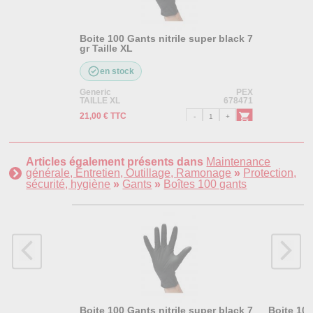
Boite 100 Gants nitrile super black 7
gr Taille XL
en stock
Generic
PEX
TAILLE XL
678471
21,00 € TTC
Articles également présents dans
Maintenance
générale, Entretien, Outillage, Ramonage
»
Protection,
sécurité, hygiène
»
Gants
»
Boîtes 100 gants
Boite 100 Gants nitrile super black 7
Boite 100