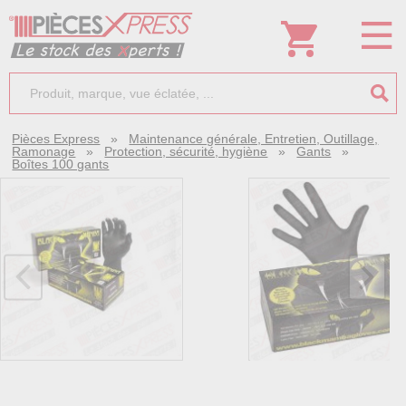
Pièces Express
»
Maintenance générale, Entretien, Outillage,
Ramonage
»
Protection, sécurité, hygiène
»
Gants
»
Boîtes 100 gants