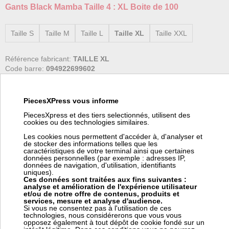
Gants Black Mamba Taille 4 : XL Boite de 100
Taille S
Taille M
Taille L
Taille XL
Taille XXL
Référence fabricant:
TAILLE XL
Code barre:
094922699602
Poids:
0.8 kg
Code article Pièces Express:
226097
PiecesXPress vous informe
Antidérapant, meilleur confort, résistance aux produits chimiques 3
PiecesXpress et des tiers selectionnés, utilisent des
fois supérieure au latex et au vinyl.
cookies ou des technologies similaires.
Les cookies nous permettent d'accéder à, d'analyser et
de stocker des informations telles que les
caractéristiques de votre terminal ainsi que certaines
données personnelles (par exemple : adresses IP,
Prix:
Prix pro, connectez vous
données de navigation, d'utilisation, identifiants
19,00 € HT
uniques).
22,80 € TTC
Ces données sont traitées aux fins suivantes :
analyse et amélioration de l'expérience utilisateur
et/ou de notre offre de contenus, produits et
+ de 10 pièces en stock
services, mesure et analyse d'audience.
Si vous ne consentez pas à l'utilisation de ces
technologies, nous considérerons que vous vous
opposez également à tout dépôt de cookie fondé sur un