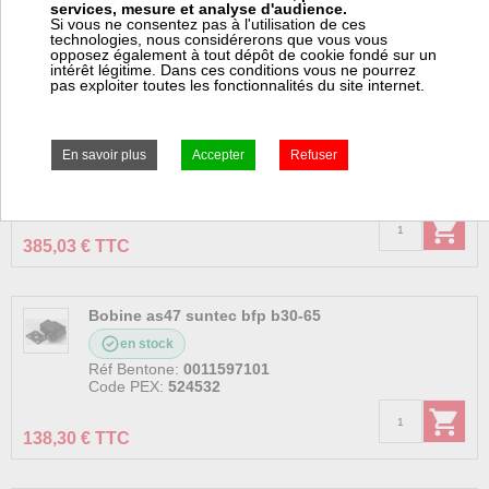
Code PEX:
343007
services, mesure et analyse d'audience.
Si vous ne consentez pas à l'utilisation de ces
technologies, nous considérerons que vous vous
2 388,80 € TTC
opposez également à tout dépôt de cookie fondé sur un
intérêt légitime. Dans ces conditions vous ne pourrez
pas exploiter toutes les fonctionnalités du site internet.
Boîte de contrôle LMO64.302c2e
en stock
Réf Bentone:
0012000002
Code PEX:
525967
385,03 € TTC
Bobine as47 suntec bfp b30-65
en stock
Réf Bentone:
0011597101
Code PEX:
524532
138,30 € TTC