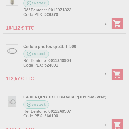
en stock
Réf Bentone:
0012071323
Code PEX:
526270
104,12 € TTC
Cellule photor. qrb1b l=500
en stock
Réf Bentone:
0011240904
Code PEX:
524091
112,57 € TTC
Cellule QRB 1B C036B40A lg105 mm (vrac)
en stock
Réf Bentone:
0011240907
Code PEX:
266100