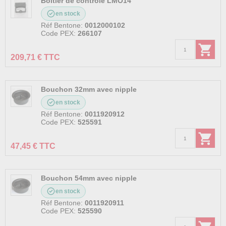
Boitier de contrôle LMO14
en stock
Réf Bentone:
0012000102
Code PEX:
266107
209,71 € TTC
Bouchon 32mm avec nipple
en stock
Réf Bentone:
0011920912
Code PEX:
525591
47,45 € TTC
Bouchon 54mm avec nipple
en stock
Réf Bentone:
0011920911
Code PEX:
525590