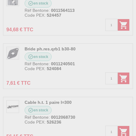
en stock
Réf Bentone:
0011564113
Code PEX:
524457
94,68 € TTC
Bride ph.res.qrb1 b30-80
en stock
Réf Bentone:
0011240501
Code PEX:
524084
7,61 € TTC
Cable h.t. 1 paire l=300
en stock
Réf Bentone:
0012068730
Code PEX:
526236