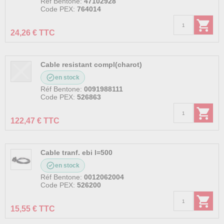
Réf Bentone:
47102928
Code PEX:
764014
24,26 € TTC
Cable resistant compl(charot)
en stock
Réf Bentone:
0091988111
Code PEX:
526863
122,47 € TTC
Cable tranf. ebi l=500
en stock
Réf Bentone:
0012062004
Code PEX:
526200
15,55 € TTC