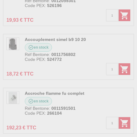
Réf Bentone:
0012059301
Code PEX:
526196
19,93 € TTC
Accouplement simel b9 10 20
en stock
Réf Bentone:
0011756802
Code PEX:
524772
18,72 € TTC
Accroche flamme fu complet
en stock
Réf Bentone:
0011591501
Code PEX:
266104
192,23 € TTC