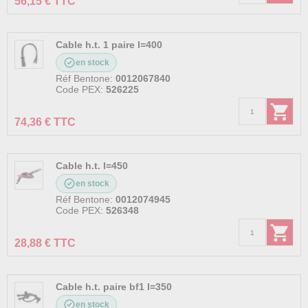
56,15 € TTC
Cable h.t. 1 paire l=400
en stock
Réf Bentone:
0012067840
Code PEX:
526225
74,36 € TTC
Cable h.t. l=450
en stock
Réf Bentone:
0012074945
Code PEX:
526348
28,88 € TTC
Cable h.t. paire bf1 l=350
en stock