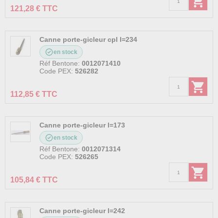
121,28 € TTC
Canne porte-gicleur cpl l=234
en stock
Réf Bentone:
0012071410
Code PEX:
526282
112,85 € TTC
Canne porte-gicleur l=173
en stock
Réf Bentone:
0012071314
Code PEX:
526265
105,84 € TTC
Canne porte-gicleur l=242