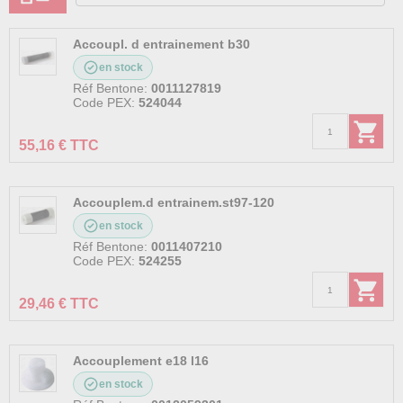
Accoupl. d entrainement b30
en stock
Réf Bentone:
0011127819
Code PEX:
524044
55,16 € TTC
Accouplem.d entrainem.st97-120
en stock
Réf Bentone:
0011407210
Code PEX:
524255
29,46 € TTC
Accouplement e18 l16
en stock