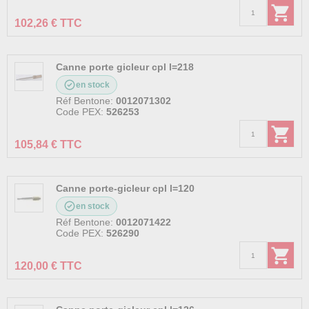
102,26 € TTC
Canne porte gicleur cpl l=218
en stock
Réf Bentone:
0012071302
Code PEX:
526253
105,84 € TTC
Canne porte-gicleur cpl l=120
en stock
Réf Bentone:
0012071422
Code PEX:
526290
120,00 € TTC