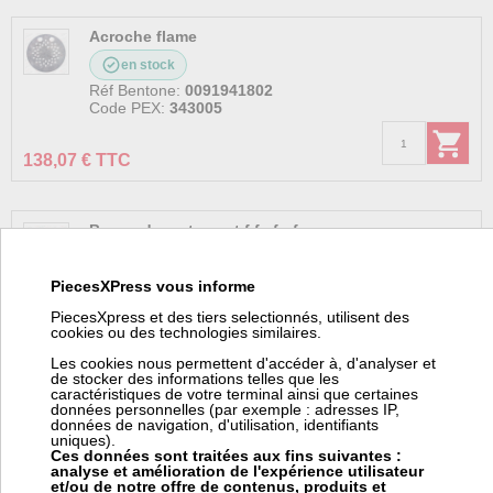
Acroche flame
en stock
Réf Bentone:
0091941802
Code PEX:
343005
138,07 € TTC
Bague d ecartement f fv fu fuv
en stock
Réf Bentone:
0011593601
PiecesXPress vous informe
Code PEX:
524525
PiecesXpress et des tiers selectionnés, utilisent des
cookies ou des technologies similaires.
6,30 € TTC
Les cookies nous permettent d'accéder à, d'analyser et
de stocker des informations telles que les
caractéristiques de votre terminal ainsi que certaines
données personnelles (par exemple : adresses IP,
Bloc gaz mbdle 407b01S50
données de navigation, d'utilisation, identifiants
uniques).
en stock
Ces données sont traitées aux fins suivantes :
analyse et amélioration de l'expérience utilisateur
Réf Bentone:
0011567071
et/ou de notre offre de contenus, produits et