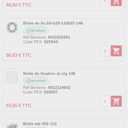
46,92 € TTC
Bride de fix.b9-b20 k10k97-146
en stock
Réf Bentone:
0011811601
Code PEX:
525044
56,63 € TTC
Bride de fixation al stg 146
en stock
Réf Bentone:
0012114602
Code PEX:
526557
93,65 € TTC
Bride mb 403 r1/2