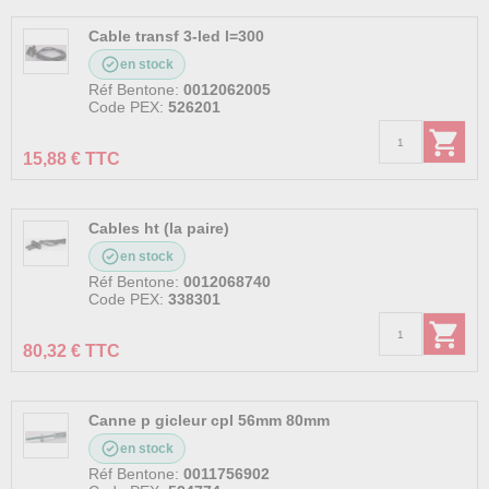
Cable transf 3-led l=300
en stock
Réf Bentone:
0012062005
Code PEX:
526201
15,88 € TTC
Cables ht (la paire)
en stock
Réf Bentone:
0012068740
Code PEX:
338301
80,32 € TTC
Canne p gicleur cpl 56mm 80mm
en stock
Réf Bentone:
0011756902