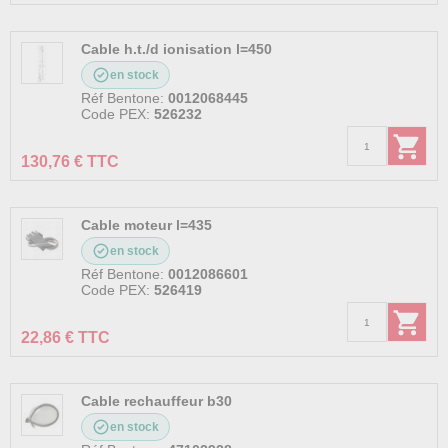
Cable h.t./d ionisation l=450
en stock
Réf Bentone:
0012068445
Code PEX:
526232
130,76 € TTC
Cable moteur l=435
en stock
Réf Bentone:
0012086601
Code PEX:
526419
22,86 € TTC
Cable rechauffeur b30
en stock