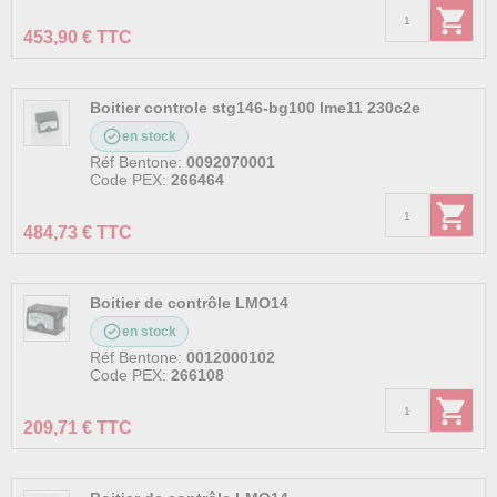
453,90 € TTC
Boitier controle stg146-bg100 lme11 230c2e
en stock
Réf Bentone:
0092070001
Code PEX:
266464
484,73 € TTC
Boitier de contrôle LMO14
en stock
Réf Bentone:
0012000102
Code PEX:
266108
209,71 € TTC