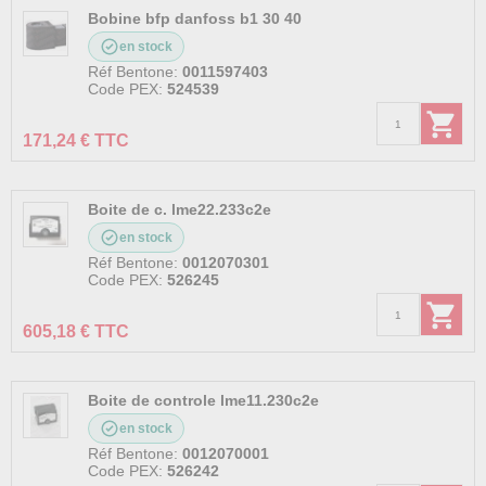
Bobine bfp danfoss b1 30 40
en stock
Réf Bentone:
0011597403
Code PEX:
524539
171,24 € TTC
Boite de c. lme22.233c2e
en stock
Réf Bentone:
0012070301
Code PEX:
526245
605,18 € TTC
Boite de controle lme11.230c2e
en stock
Réf Bentone:
0012070001
Code PEX:
526242