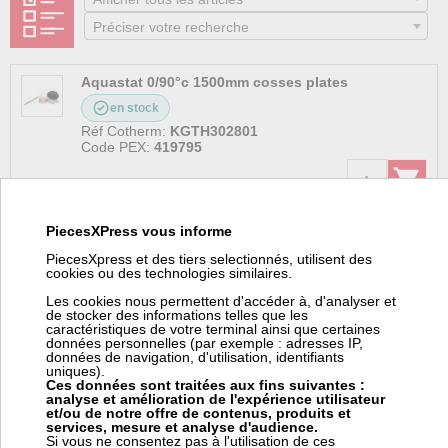
Préciser votre recherche
Aquastat 0/90°c 1500mm cosses plates
en stock
Réf Cotherm:
KGTH302801
Code PEX:
419795
33,79 € TTC
PiecesXPress vous informe
Joint mts 5 trous pour kreb0018-19
PiecesXpress et des tiers selectionnés, utilisent des
cookies ou des technologies similaires.
en stock
Les cookies nous permettent d'accéder à, d'analyser et
Réf Cotherm:
200118
de stocker des informations telles que les
Code PEX:
195342
caractéristiques de votre terminal ainsi que certaines
données personnelles (par exemple : adresses IP,
données de navigation, d'utilisation, identifiants
10,50 € TTC
uniques).
Ces données sont traitées aux fins suivantes :
analyse et amélioration de l'expérience utilisateur
et/ou de notre offre de contenus, produits et
services, mesure et analyse d'audience.
Joint tps pour kreb
Si vous ne consentez pas à l'utilisation de ces