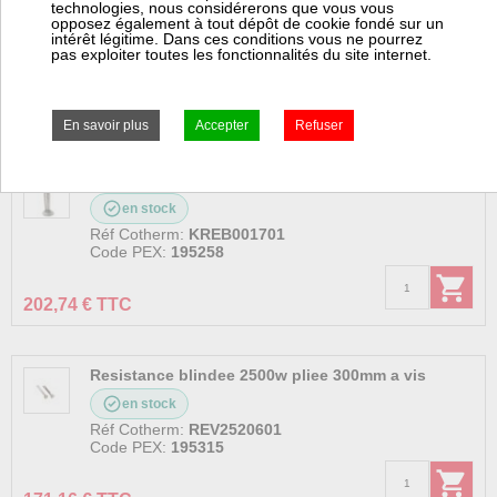
technologies, nous considérerons que vous vous
en stock
opposez également à tout dépôt de cookie fondé sur un
intérêt légitime. Dans ces conditions vous ne pourrez
Réf Cotherm:
200120
pas exploiter toutes les fonctionnalités du site internet.
Code PEX:
195344
11,99 € TTC
Kit resistance blindee 3000w cuivre
en stock
Réf Cotherm:
KREB001701
Code PEX:
195258
202,74 € TTC
Resistance blindee 2500w pliee 300mm a vis
en stock
Réf Cotherm:
REV2520601
Code PEX:
195315