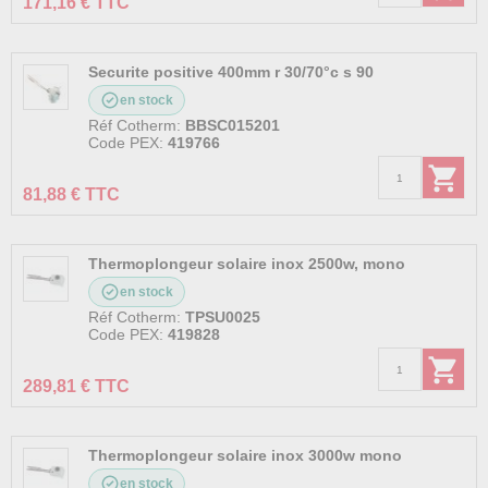
171,16 € TTC
Securite positive 400mm r 30/70°c s 90
en stock
Réf Cotherm:
BBSC015201
Code PEX:
419766
81,88 € TTC
Thermoplongeur solaire inox 2500w, mono
en stock
Réf Cotherm:
TPSU0025
Code PEX:
419828
289,81 € TTC
Thermoplongeur solaire inox 3000w mono
en stock