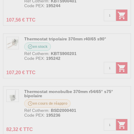
Réf Cotherm:
KBTS900401
Code PEX:
195244
107,56 € TTC
Thermostat tripolaire 370mm r40/65 s90°
en stock
Réf Cotherm:
KBTS900201
Code PEX:
195242
107,20 € TTC
Thermostat monobulbe 370mm r54/65° s75°
bipolaire
en cours de réappro
Réf Cotherm:
BSD2000401
Code PEX:
195236
82,32 € TTC