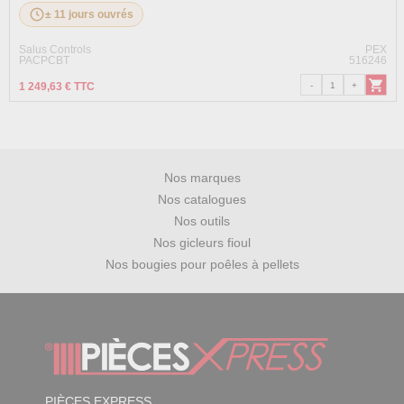
± 11 jours ouvrés
Salus Controls
PEX
PACPCBT
516246
1 249,63 € TTC
Nos marques
Nos catalogues
Nos outils
Nos gicleurs fioul
Nos bougies pour poêles à pellets
PIÈCES EXPRESS