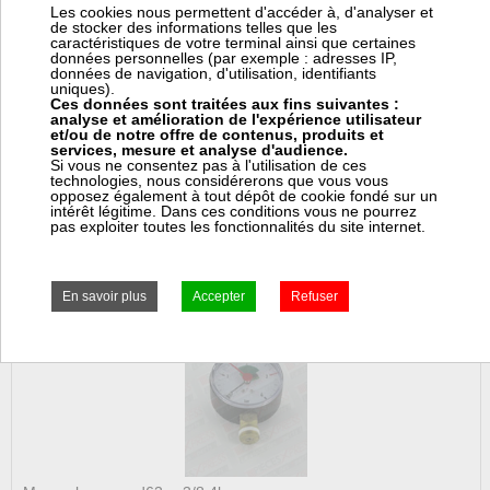
Les cookies nous permettent d'accéder à, d'analyser et
de stocker des informations telles que les
caractéristiques de votre terminal ainsi que certaines
données personnelles (par exemple : adresses IP,
données de navigation, d'utilisation, identifiants
uniques).
Ces données sont traitées aux fins suivantes :
Mano abs v.exp.d63 ax. 3/8 4b
analyse et amélioration de l'expérience utilisateur
et/ou de notre offre de contenus, produits et
services, mesure et analyse d'audience.
± 8 jours ouvrés
Si vous ne consentez pas à l'utilisation de ces
technologies, nous considérerons que vous vous
Afriso Eurojauge
PEX
opposez également à tout dépôt de cookie fondé sur un
63914
229568
intérêt légitime. Dans ces conditions vous ne pourrez
pas exploiter toutes les fonctionnalités du site internet.
8,82 € TTC