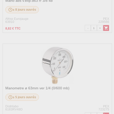
Mano abs v.exp.d63 rr 3/8 4b
± 8 jours ouvrés
Afriso Eurojauge
PEX
63910
229566
8,82 € TTC
Manometre ø 63mm ver 1/4 (0/600 mb)
± 5 jours ouvrés
Distrilabo
PEX
6183RV48D
723275