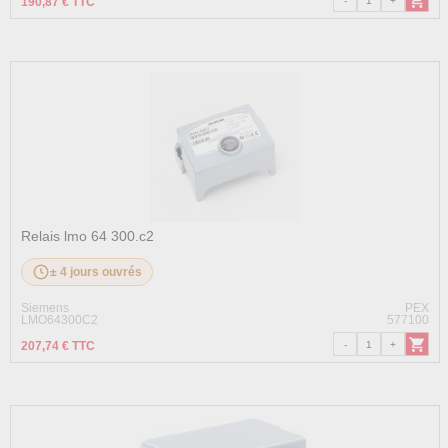
190,87 € TTC
Relais lmo 64 300.c2
± 4 jours ouvrés
Siemens
PEX
LMO64300C2
577100
207,74 € TTC