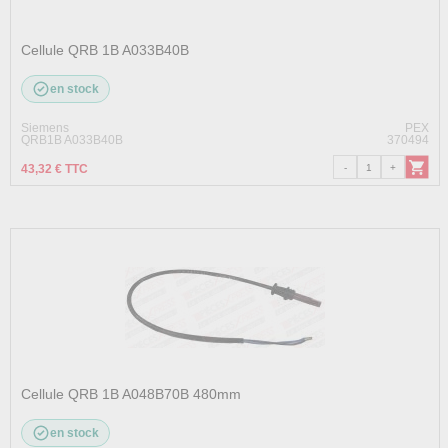
Cellule QRB 1B A033B40B
en stock
Siemens
PEX
QRB1B A033B40B
370494
43,32 € TTC
Cellule QRB 1B A048B70B 480mm
en stock