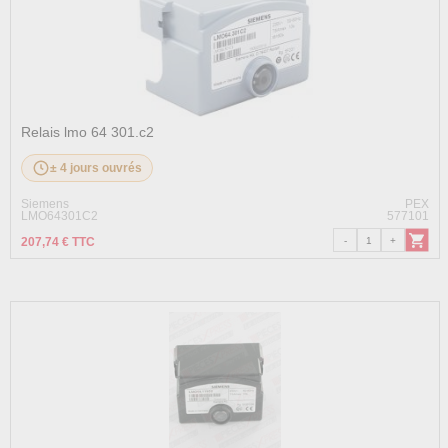
Relais lmo 64 301.c2
± 4 jours ouvrés
Siemens
PEX
LMO64301C2
577101
207,74 € TTC