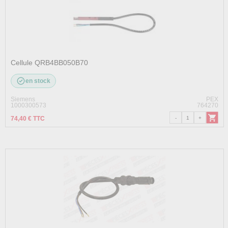
Cellule QRB4BB050B70
en stock
Siemens
PEX
1000300573
764270
74,40 € TTC