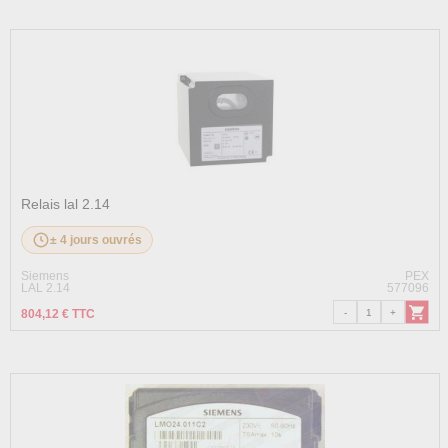
Relais lal 2.14
± 4 jours ouvrés
Siemens
PEX
LAL 2.14
577096
804,12 € TTC