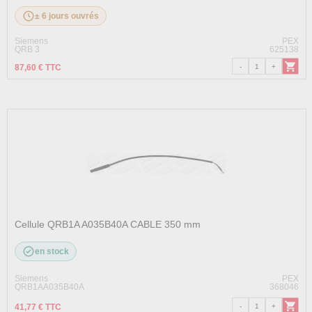
± 6 jours ouvrés
Siemens
PEX
QRB 3
625138
87,60 € TTC
Cellule QRB1A A035B40A CABLE 350 mm
en stock
Siemens
PEX
QRB1AA035B40A
368046
41,77 € TTC