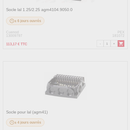
Socle lal 1.25/2.25 agm4104.9050.0
± 6 jours ouvrés
Cuenod
PEX
13009797
181072
113,17 € TTC
Socle pour lal (agm41)
± 4 jours ouvrés