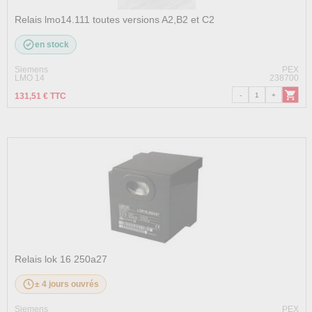
Relais lmo14.111 toutes versions A2,B2 et C2
en stock
Siemens
PEX
LMO 14
238700
131,51 € TTC
Relais lok 16 250a27
± 4 jours ouvrés
Siemens
PEX