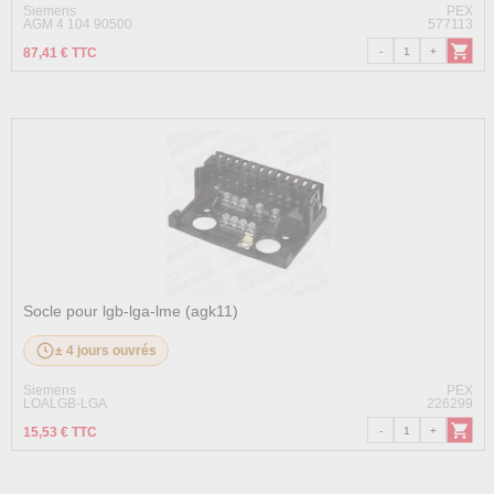
Siemens
PEX
AGM 4 104 90500
577113
87,41 € TTC
Socle pour lgb-lga-lme (agk11)
± 4 jours ouvrés
Siemens
PEX
LOALGB-LGA
226299
15,53 € TTC