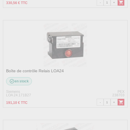
330,56 € TTC
Boîte de contrôle Relais LOA24
en stock
Siemens
PEX
LOA 24.171B27
238703
191,10 € TTC