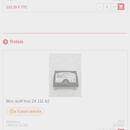
222,35 € TTC
Relais
Bloc actif lmo 24.111 b2
± 6 jours ouvrés
Siemens
PEX
LMO24.111B2
163930