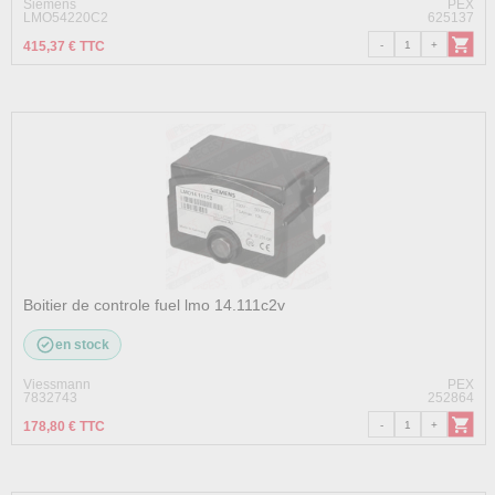
Siemens
PEX
LMO54220C2
625137
415,37 € TTC
Boitier de controle fuel lmo 14.111c2v
en stock
Viessmann
PEX
7832743
252864
178,80 € TTC