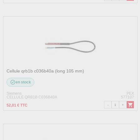
Cellule qrb1b c036b40a (long 105 mm)
en stock
Siemens
PEX
CELLULE QRB1B C036B40A
577107
52,01 € TTC