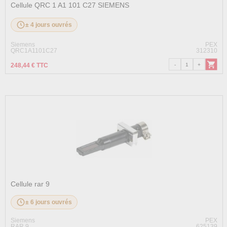
Cellule QRC 1 A1 101 C27 SIEMENS
± 4 jours ouvrés
Siemens
PEX
QRC1A1101C27
312310
248,44 € TTC
Cellule rar 9
± 6 jours ouvrés
Siemens
PEX
RAR 9
625139