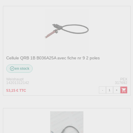
Cellule QRB 1B B036A25A avec fiche nr 9 2 poles
en stock
Weishaupt
PEX
14201312142
317692
53,15 € TTC