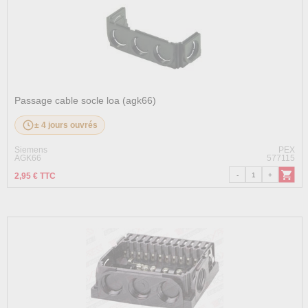
Passage cable socle loa (agk66)
± 4 jours ouvrés
Siemens
PEX
AGK66
577115
2,95 € TTC