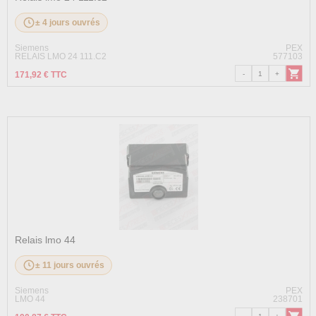
± 4 jours ouvrés
Siemens
PEX
RELAIS LMO 24 111.C2
577103
171,92 € TTC
Relais lmo 44
± 11 jours ouvrés
Siemens
PEX
LMO 44
238701