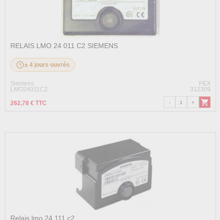
RELAIS LMO 24 011 C2 SIEMENS
± 4 jours ouvrés
Siemens
PEX
LMO24011C2
312309
262,78 € TTC
Relais lmo 24 111.c2