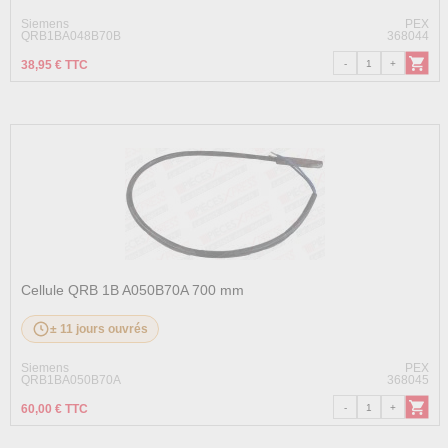
Siemens
PEX
QRB1BA048B70B
368044
38,95 € TTC
Cellule QRB 1B A050B70A 700 mm
± 11 jours ouvrés
Siemens
PEX
QRB1BA050B70A
368045
60,00 € TTC