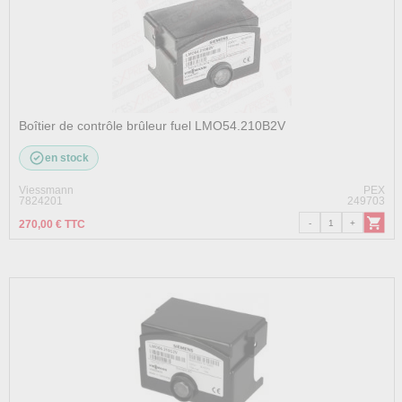
Boîtier de contrôle brûleur fuel LMO54.210B2V
en stock
Viessmann
PEX
7824201
249703
270,00 € TTC