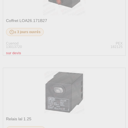
Coffret LOA26.171B27
± 3 jours ouvrés
Cuenod
PEX
13013720
182125
sur devis
Relais lal 1.25