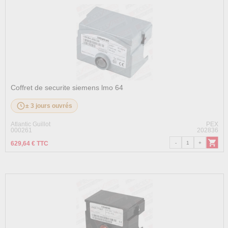
Coffret de securite siemens lmo 64
± 3 jours ouvrés
Atlantic Guillot
PEX
000261
202836
629,64 € TTC