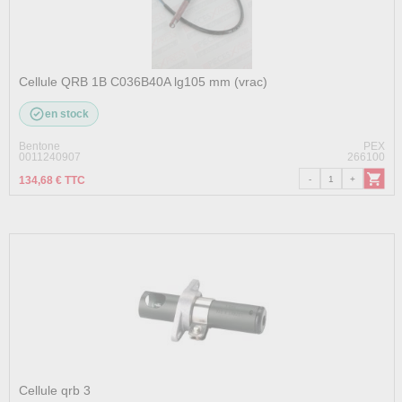
Cellule QRB 1B C036B40A lg105 mm (vrac)
en stock
Bentone
PEX
0011240907
266100
134,68 € TTC
Cellule qrb 3