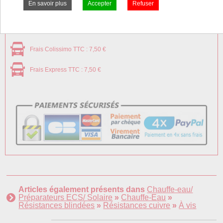
Frais Colissimo TTC : 7,50 €
Frais Express TTC : 7,50 €
Articles également présents dans
Chauffe-eau/
Préparateurs ECS/ Solaire
»
Chauffe-Eau
»
Résistances blindées
»
Résistances cuivre
»
À vis