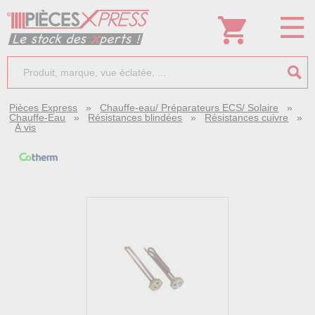
Pièces Express
»
Chauffe-eau/ Préparateurs ECS/ Solaire
»
Chauffe-Eau
»
Résistances blindées
»
Résistances cuivre
»
À vis