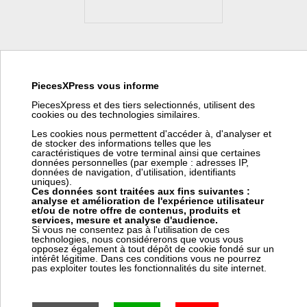
Resistance blindee 2500w pliee 300mm a vis Cotherm
REV2520601
PiecesXPress vous informe
PiecesXpress et des tiers selectionnés, utilisent des
Fabricant:
Cotherm
cookies ou des technologies similaires.
Référence fabricant:
REV2520601
Les cookies nous permettent d'accéder à, d'analyser et
Code barre:
3468450000655
de stocker des informations telles que les
Code article Pièces Express:
195315
caractéristiques de votre terminal ainsi que certaines
données personnelles (par exemple : adresses IP,
données de navigation, d'utilisation, identifiants
Résistance blindée cuivre à vis raccord 1 1/4' - 2500W, pliée
uniques).
310mm
Ces données sont traitées aux fins suivantes :
analyse et amélioration de l'expérience utilisateur
Pour thermostat embrochable lg 250
et/ou de notre offre de contenus, produits et
services, mesure et analyse d'audience.
Si vous ne consentez pas à l'utilisation de ces
technologies, nous considérerons que vous vous
Prix:
Prix pro, connectez vous
opposez également à tout dépôt de cookie fondé sur un
142,63 € HT
intérêt légitime. Dans ces conditions vous ne pourrez
pas exploiter toutes les fonctionnalités du site internet.
171,16 € TTC
en stock