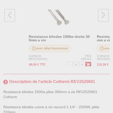
Resistance blindee 1500w droite 30
Resistan
0mm a vis
mm a vis
avec délai fournisseur
avec d
Cotherm
PEX
Cotherm
REV1520101
195313
REV20204
48,06 € TTC
119,38 € T
Description de l'article Cotherm REV2520601
Resistance blindee 2500w pliee 300mm a vis REV2520601
Cotherm
Résistance blindée cuivre à vis raccord 1 1/4' - 2500W, pliée
310mm