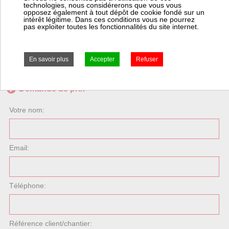
Cet article Cotherm est sur devis.
technologies, nous considérerons que vous vous
opposez également à tout dépôt de cookie fondé sur un
Nous pouvons demander au fabricant le prix de l'article
intérêt légitime. Dans ces conditions vous ne pourrez
Cotherm
dont la référence est
RESMC00101
(Resist. steatite
pas exploiter toutes les fonctionnalités du site internet.
d47mm 900w mono 4baril.).
Pour cela, merci de remplir le formulaire de demande de prix.
Demande de prix
Votre nom:
Email:
Téléphone:
Référence client/chantier: