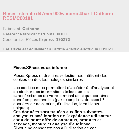
Resist. steatite d47mm 900w mono 4baril. Cotherm
RESMC00101
Fabricant:
Cotherm
Référence fabricant:
RESMC00101
Code article Pièces Express:
195273
Cet article est équivalent à l'article
Atlantic électrique 099029
Résistance stéatite - Modèle d'origine
Tête carrée à barillets, ø 47mm, mono ou tous courants, chauffe-
eau domestique ou industriel
PiecesXPress vous informe
PiecesXpress et des tiers selectionnés, utilisent des
MONO 4 barillets
cookies ou des technologies similaires.
Les cookies nous permettent d'accéder à, d'analyser et
Compatibilité Chauffe-eau (références) :
de stocker des informations telles que les
- ATLANTIC : 50L ST VM
caractéristiques de votre terminal ainsi que certaines
données personnelles (par exemple : adresses IP,
- THERMOR SAUTER : 45412002, 45412017, 65412002,
données de navigation, d'utilisation, identifiants
65412017
uniques).
- DE DIETRICH : 89789041
Ces données sont traitées aux fins suivantes :
analyse et amélioration de l'expérience utilisateur
et/ou de notre offre de contenus, produits et
services, mesure et analyse d'audience.
Si vous ne consentez pas à l'utilisation de ces