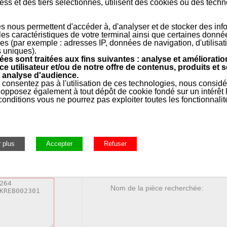
ss et des tiers selectionnés, utilisent des cookies ou des tech
e
s nous permettent d'accéder à, d'analyser et de stocker des inf
 les caractéristiques de votre terminal ainsi que certaines donné
es (par exemple : adresses IP, données de navigation, d'utilisat
s uniques).
es sont traitées aux fins suivantes : analyse et amélioratio
ce utilisateur et/ou de notre offre de contenus, produits et s
 analyse d'audience.
 consentez pas à l'utilisation de ces technologies, nous consid
Marque:
opposez également à tout dépôt de cookie fondé sur un intérêt l
onditions vous ne pourrez pas exploiter toutes les fonctionnalit
Modèle:
Année:
Numéro de série:
Nom de la pièce recherchée: