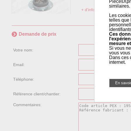
PiecesXpre
similaires.
+ d'informations sur l'articl
Les cookie
telles que
personnell
identifiant
Ces donné
Demande de prix
l'expérien
mesure et
Si vous ne
Votre nom:
vous vous 
Dans ces c
internet.
Email:
Téléphone:
Référence client/chantier:
Commentaires: