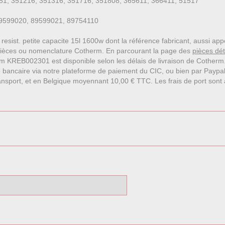
1, 351216, 351316, 351716, 351808, 365611, 366411, 51517
89599020, 89599021, 89754110
 resist. petite capacite 15l 1600w dont la référence fabricant, aussi a
pièces ou nomenclature Cotherm. En parcourant la page des
pièces dé
m KREB002301 est disponible selon les délais de livraison de Cotherm
 bancaire via notre plateforme de paiement du CIC, ou bien par Paypa
nsport, et en Belgique moyennant 10,00 € TTC. Les frais de port sont affi