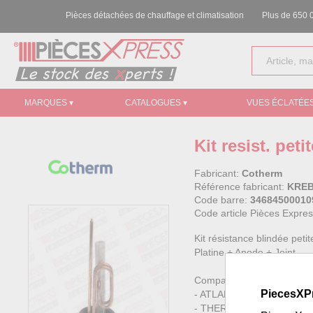
Pièces détachées de chauffage et climatisation
Plus de 650 0
MARQUES ▾
CATALOGUES ▾
VUES ÉCLATÉES
Kit resist. pe
Fabricant:
Cotherm
Référence fabricant:
KREB
Code barre:
34684500010
Code article Pièces Expre
Kit résistance blindée peti
Platine + Anode + Joint
Compatibilité Chauffe-eau 
PiecesXP
- ATLANTIC : 315112, 315
- THERMOR SAUTER : 2210