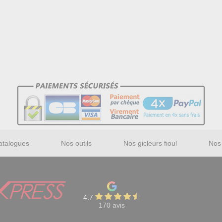
atalogues
Nos outils
Nos gicleurs fioul
Nos 
4.7
170 avis