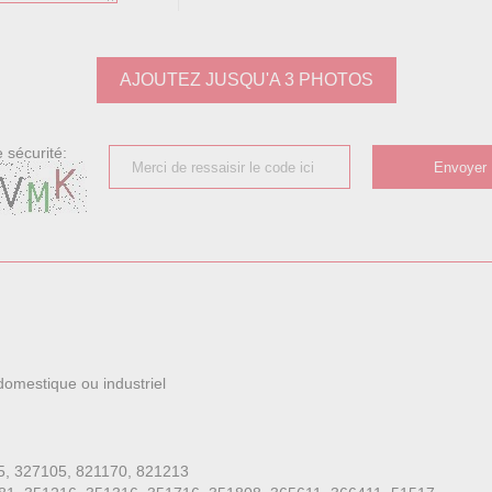
AJOUTEZ JUSQU'A 3 PHOTOS
 sécurité:
 domestique ou industriel
5, 327105, 821170, 821213