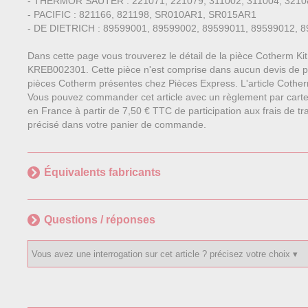
- THERMOR SAUTER : 221071, 221079, 311002, 311004, 32108
- PACIFIC : 821166, 821198, SR010AR1, SR015AR1
- DE DIETRICH : 89599001, 89599002, 89599011, 89599012, 
Dans cette page vous trouverez le détail de la pièce Cotherm Kit
KREB002301. Cette pièce n'est comprise dans aucun devis de 
pièces Cotherm présentes chez Pièces Express. L'article Cother
Vous pouvez commander cet article avec un règlement par carte
en France à partir de 7,50 € TTC de participation aux frais de tra
précisé dans votre panier de commande.
Équivalents fabricants
Questions / réponses