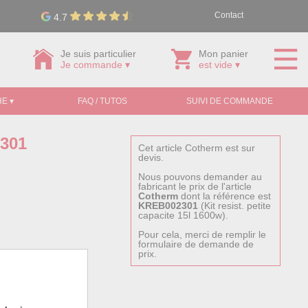
Contact
4.7
Je suis particulier
Mon panier
Je commande ▾
est vide ▾
E ▾
FAQ / TUTOS
SUIVI DE COMMANDE
2301
Cet article Cotherm est sur
devis.
Nous pouvons demander au
fabricant le prix de l'article
Cotherm
dont la référence est
KREB002301
(Kit resist. petite
capacite 15l 1600w).
Pour cela, merci de remplir le
formulaire de demande de
prix.