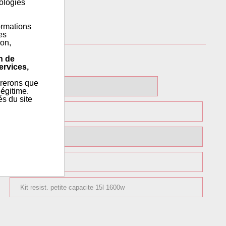
nologies
ormations
es
ion,
n de
ervices,
érerons que
égitime.
és du site