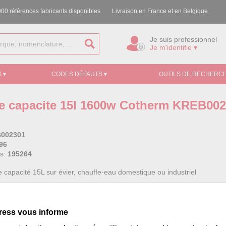
00 références fabricants disponibles
Livraison en France et en Belgique
Je suis professionnel
Je m'identifie ▾
 ▾
CODES DÉFAUTS ▾
OUTILS DE RECHERCH
tite capacite 15l 1600w Cotherm KREB00
002301
96
ss:
195264
te capacité 15L sur évier, chauffe-eau domestique ou industriel
(références) :
ress vous informe
216, 325112, 325215, 325216, 326215, 327105, 821170, 821213
71, 221079, 311002, 311004, 321081, 351216...