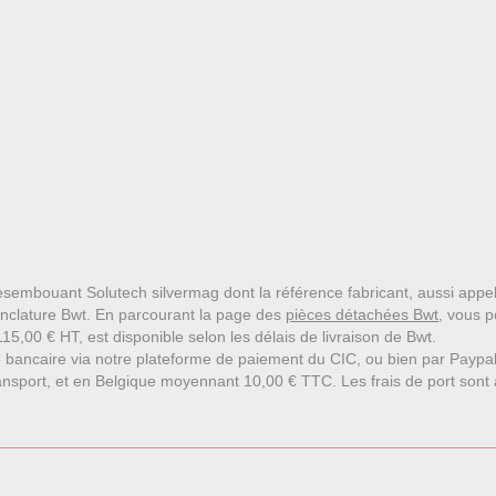
 desembouant Solutech silvermag dont la référence fabricant, aussi ap
nclature Bwt. En parcourant la page des
pièces détachées Bwt
, vous 
15,00 € HT, est disponible selon les délais de livraison de Bwt.
 bancaire via notre plateforme de paiement du CIC, ou bien par Paypa
nsport, et en Belgique moyennant 10,00 € TTC. Les frais de port sont affi