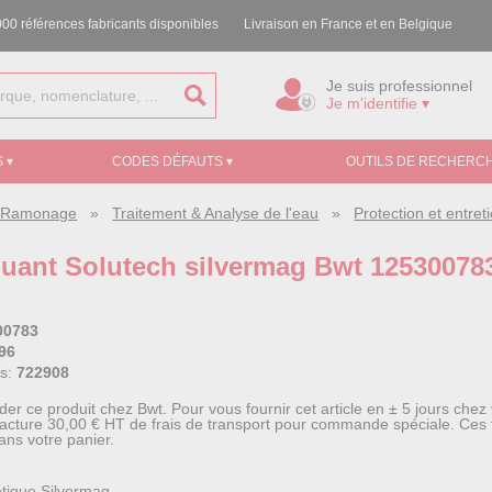
00 références fabricants disponibles
Livraison en France et en Belgique
Je suis professionnel
Je m'identifie ▾
 ▾
CODES DÉFAUTS ▾
OUTILS DE RECHERCH
e, Ramonage
»
Traitement & Analyse de l'eau
»
Protection et entre
ouant Solutech silvermag Bwt 12530078
00783
96
ss:
722908
 ce produit chez Bwt. Pour vous fournir cet article en ± 5 jours chez 
facture 30,00 € HT de frais de transport pour commande spéciale. Ces f
ans votre panier.
tique Silvermag