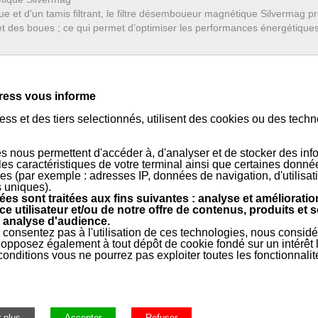
ue et d'un tamis filtrant, le filtre désemboueur magnétique Silvermag p
 et des boues ; ce qui permet d’optimiser les performances énergétiques
e
ress vous informe
ss et des tiers selectionnés, utilisent des cookies ou des tech
s nous permettent d'accéder à, d'analyser et de stocker des inf
 les caractéristiques de votre terminal ainsi que certaines donné
es (par exemple : adresses IP, données de navigation, d'utilisat
rale, Entretien, Outillage, Ramonage
»
Traitement & Analyse d
s uniques).
es sont traitées aux fins suivantes : analyse et amélioratio
ce utilisateur et/ou de notre offre de contenus, produits et s
 analyse d'audience.
 consentez pas à l'utilisation de ces technologies, nous consid
opposez également à tout dépôt de cookie fondé sur un intérêt l
onditions vous ne pourrez pas exploiter toutes les fonctionnalit