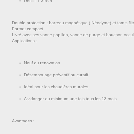
Débit : 1.3m³/h
Double protection : barreau magnétique ( Néodyme) et tamis filt
Format compact
Livré avec ses vanne papillon, vanne de purge et bouchon occul
Applications :
Neuf ou rénovation
Désembouage préventif ou curatif
Idéal pour les chaudières murales
A vidanger au minimum une fois tous les 13 mois
Avantages :