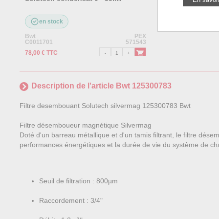
en stock
Bwt
PEX
C0011701
571543
78,00 € TTC
Description de l'article Bwt 125300783
Filtre desembouant Solutech silvermag 125300783 Bwt
Filtre désemboueur magnétique Silvermag
Doté d'un barreau métallique et d'un tamis filtrant, le filtre d
performances énergétiques et la durée de vie du système de chauff
Seuil de filtration : 800µm
Raccordement : 3/4"