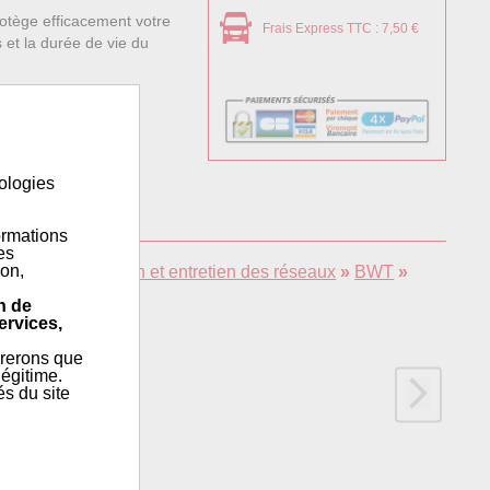
rotège efficacement votre
Frais Express TTC : 7,50 €
 et la durée de vie du
nologies
ormations
es
ion,
e l'eau
»
Protection et entretien des réseaux
»
BWT
»
n de
ervices,
érerons que
égitime.
és du site