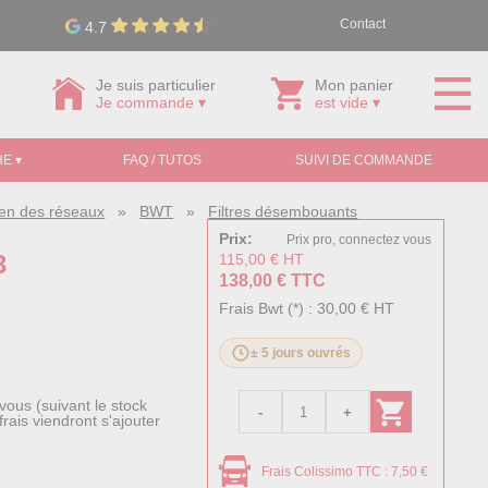
Contact
4.7
Je suis particulier
Mon panier
Je commande ▾
est vide ▾
E ▾
FAQ / TUTOS
SUIVI DE COMMANDE
tien des réseaux
»
BWT
»
Filtres désembouants
Prix:
Prix pro, connectez vous
3
115,00 € HT
138,00 € TTC
Frais Bwt (*) : 30,00 € HT
± 5 jours ouvrés
vous (suivant le stock
rais viendront s'ajouter
Frais Colissimo TTC : 7,50 €