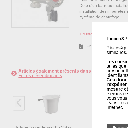
Doté d'un barreau métalliq
installation des impuretés
système de chauffage...
+ d'informations sur l'articl
PiecesXP
Fiche Technique
PiecesXpre
similaires.
Les cookie
telles que
personnell
Articles également présents dans
Maintenance géné
identifiant
Filtres désembouants
Ces donné
l'expérien
mesure et
Si vous ne
vous vous 
Dans ces c
internet.
Solutech condensat 0 - 35kw