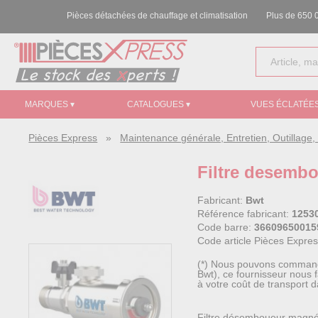
Pièces détachées de chauffage et climatisation
Plus de 650 0
MARQUES ▾
CATALOGUES ▾
VUES ÉCLATÉES
Pièces Express
»
Maintenance générale, Entretien, Outillag
Filtre desemb
Fabricant:
Bwt
Référence fabricant:
1253
Code barre:
36609650015
Code article Pièces Expre
(*) Nous pouvons commander
Bwt), ce fournisseur nous 
à votre coût de transport d
Filtre désemboueur magné