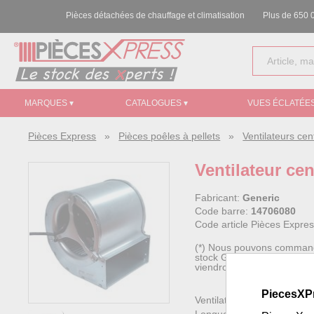
Pièces détachées de chauffage et climatisation
Plus de 650 0
MARQUES ▾
CATALOGUES ▾
VUES ÉCLATÉES
Pièces Express
»
Pièces poêles à pellets
»
Ventilateurs cen
Ventilateur cen
Fabricant:
Generic
Code barre:
14706080
Code article Pièces Expre
(*) Nous pouvons commander
stock Generic), ce fournis
viendront s'ajouter à votre
PiecesXP
Ventilateur centrifuge Tri