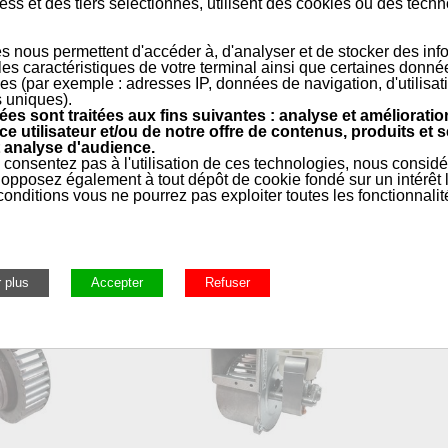
ss et des tiers selectionnés, utilisent des cookies ou des tech
x63 mm
s nous permettent d'accéder à, d'analyser et de stocker des inf
 les caractéristiques de votre terminal ainsi que certaines donné
s températures.
es (par exemple : adresses IP, données de navigation, d'utilisat
s uniques).
ux et extrêmement fiable.
es sont traitées aux fins suivantes : analyse et amélioratio
aire uniforme, dont débit est de 400 m³/h.
ce utilisateur et/ou de notre offre de contenus, produits et s
 analyse d'audience.
 consentez pas à l'utilisation de ces technologies, nous consid
opposez également à tout dépôt de cookie fondé sur un intérêt l
onditions vous ne pourrez pas exploiter toutes les fonctionnalit
e
ellets
»
Ventilateurs centrifuges