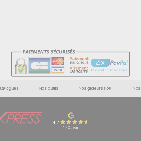
atalogues
Nos outils
Nos gicleurs fioul
Nos 
4.7
170 avis