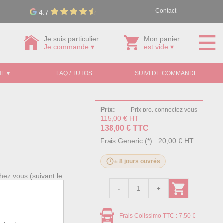
Contact
4.7
Je suis particulier
Mon panier
Je commande ▾
est vide ▾
E ▾
FAQ / TUTOS
SUIVI DE COMMANDE
Prix:
Prix pro, connectez vous
115,00 € HT
138,00 € TTC
Frais Generic (*) : 20,00 € HT
± 8 jours ouvrés
hez vous (suivant le
ale. Ces frais
Frais Colissimo TTC : 7,50 €