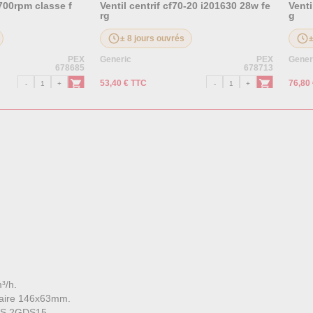
00rpm classe f
Ventil centrif cf70-20 i201630 28w fe
Venti
rg
g
± 8 jours ouvrés
PEX
Generic
PEX
Gener
678685
678713
53,40 € TTC
76,80
³/h.
l'aire 146x63mm.
IS 2GDS15