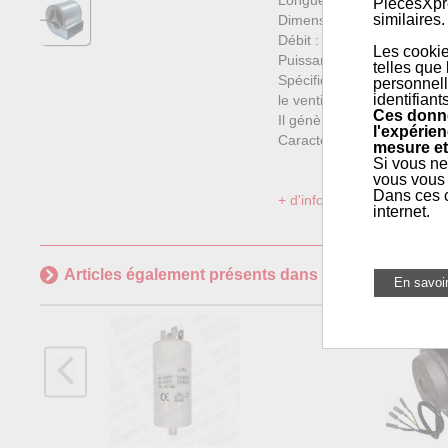
Longueur totale : 164 mm
PiecesXpre
similaires.
Dimensions bouche : 146
Débit : 400 m³/h
Les cookie
Puissance : 85 Watt
telles que
Spécifique pour des haute
personnell
identifiant
le ventilateur est silencie
Ces donné
Il génère un écoulement d'
l'expérien
Caractéristiques...
mesure et
Si vous ne
vous vous 
Dans ces c
+ d'informations sur l'articl
internet.
Articles également présents dans
Pièces poêles à p