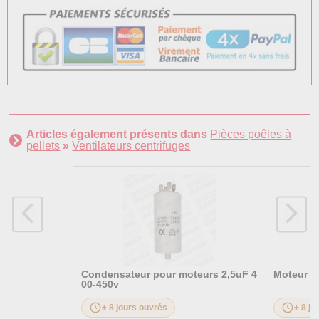
Articles également présents dans
Pièces poêles à
pellets
»
Ventilateurs centrifuges
Condensateur pour moteurs 2,5uF 4
Moteur m
00-450v
± 8 jours ouvrés
± 8 jo