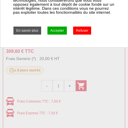
technologies, nous considérerons que vous vous
opposez également à tout dépôt de cookie fondé sur un
pellets. Spécifique pour des hautes températures...
intérêt légitime. Dans ces conditions vous ne pourrez
pas exploiter toutes les fonctionnalités du site internet.
+ d'informations sur l'article
Prix:
Prix pro, connectez vous
258,00 € HT
309,60 € TTC
Frais Generic (*) : 20,00 € HT
± 8 jours ouvrés
Frais Colissimo TTC : 7,50 €
Frais Express TTC : 7,50 €