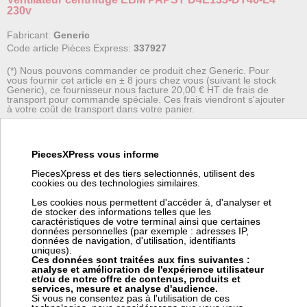
230v
Fabricant:
Generic
Code article Pièces Express:
337927
(*) Nous pouvons commander ce produit chez Generic. Pour
vous fournir cet article en ± 8 jours chez vous (suivant le stock
Generic), ce fournisseur nous facture 20,00 € HT de frais de
transport pour commande spéciale. Ces frais viendront s'ajouter
à votre coût de transport dans votre panier.
Ventilateur centrifuge D4E133-DT46-L4 pour poêles à pellets.
PiecesXPress vous informe
Longueur totale : 203 mm
PiecesXpress et des tiers selectionnés, utilisent des
cookies ou des technologies similaires.
Dimensions bouche : 229x100 mm
Les cookies nous permettent d'accéder à, d'analyser et
de stocker des informations telles que les
caractéristiques de votre terminal ainsi que certaines
Débit : 590 m³/h
données personnelles (par exemple : adresses IP,
données de navigation, d'utilisation, identifiants
uniques).
Puissance : 73 Watt
Ces données sont traitées aux fins suivantes :
analyse et amélioration de l'expérience utilisateur
Spécifique pour des hautes températures.
et/ou de notre offre de contenus, produits et
services, mesure et analyse d'audience.
Si vous ne consentez pas à l'utilisation de ces
Ventilateur centrifuge EBM PAPST D4E133-DT46-L4 pour poêles à