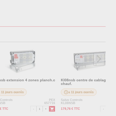
nsb extension 4 zones planch.c
Kl08nsb centre de cablage pla
.
chauf.
± 11 jours ouvrés
± 11 jours ouvrés
 Controls
PEX
Salus Controls
NSB
657716
KL08NSB
 € TTC
179,76 € TTC