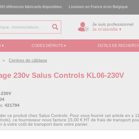
00 références fabricants disponibles
Livraison en France et en Belgique
Je suis professionnel
Je m'identifie ▾
 ▾
CODES DÉFAUTS ▾
OUTILS DE RECHERCH
»
Centres de câblage
age 230v Salus Controls KL06-230V
-230V
04
ss:
421794
 ce produit chez Salus Controls. Pour vous fournir cet article en ± 1
ntrols), ce fournisseur nous facture 15,00 € HT de frais de transport 
er à votre coût de transport dans votre panier.
S assure une connexion parfaite entre les thermostats et les actionne