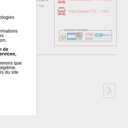
 (Code PEX : 421807). Le
Frais Express TTC : 7,50 €
nologies
ormations
es
ion,
n de
ervices,
érerons que
égitime.
és du site