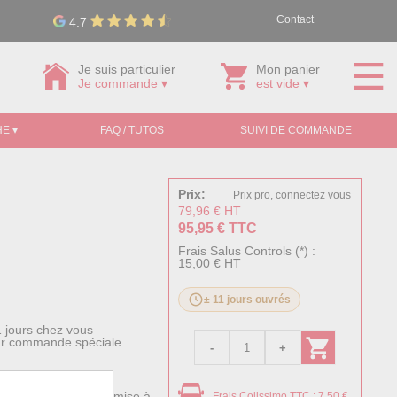
Contact
4.7
Je suis particulier
Mon panier
Je commande ▾
est vide ▾
E ▾
FAQ / TUTOS
SUIVI DE COMMANDE
Prix:
Prix pro, connectez vous
79,96 € HT
95,95 € TTC
Frais Salus Controls (*) :
15,00 € HT
± 11 jours ouvrés
1 jours chez vous
pour commande spéciale.
urs thermiques. Une mise à
Frais Colissimo TTC : 7,50 €