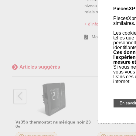
niveau intéressante peut 
PiecesXP
relais sans tension commut
PiecesXpre
similaires.
+ d'informations sur l'articl
Les cookie
Mode d'emploi
telles que
personnell
identifiant
Ces donné
l'expérien
mesure et
Si vous ne
Articles suggérés
vous vous 
Dans ces c
internet.
Vs35b thermostat numérique noir 23
Vs35w thermostat
0v