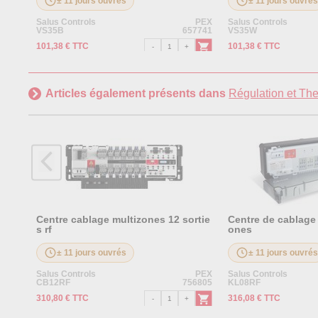
± 11 jours ouvrés
± 11 jours ouvré
Salus Controls
PEX
Salus Controls
VS35B
657741
VS35W
101,38 € TTC
101,38 € TTC
Articles également présents dans
Régulation et Th
Centre cablage multizones 12 sortie
Centre de cablage 
s rf
ones
± 11 jours ouvrés
± 11 jours ouvré
Salus Controls
PEX
Salus Controls
CB12RF
756805
KL08RF
310,80 € TTC
316,08 € TTC