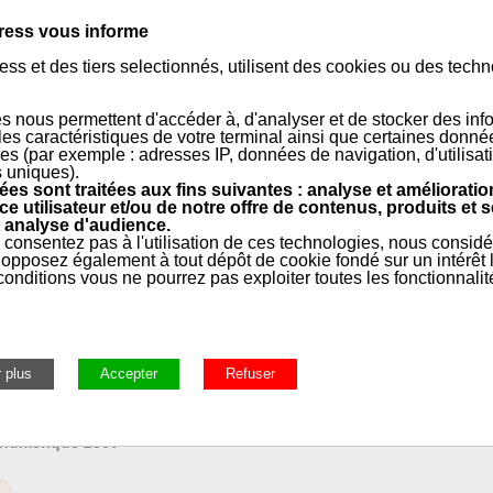
être obtenue en installant le module logique de pompe/chaudière PL07
ress vous informe
e la pompe/chaudière en fonction de...
ss et des tiers selectionnés, utilisent des cookies ou des tech
e
s nous permettent d'accéder à, d'analyser et de stocker des inf
 les caractéristiques de votre terminal ainsi que certaines donné
es (par exemple : adresses IP, données de navigation, d'utilisat
s uniques).
es sont traitées aux fins suivantes : analyse et amélioratio
ce utilisateur et/ou de notre offre de contenus, produits et s
 analyse d'audience.
 consentez pas à l'utilisation de ces technologies, nous consid
opposez également à tout dépôt de cookie fondé sur un intérêt l
onditions vous ne pourrez pas exploiter toutes les fonctionnalit
 numérique 230v