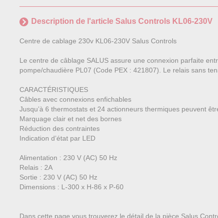
Description de l'article Salus Controls KL06-230V
Centre de cablage 230v KL06-230V Salus Controls
Le centre de câblage SALUS assure une connexion parfaite entre
pompe/chaudière PL07 (Code PEX : 421807). Le relais sans ten
CARACTÉRISTIQUES
Câbles avec connexions enfichables
Jusqu’à 6 thermostats et 24 actionneurs thermiques peuvent êtr
Marquage clair et net des bornes
Réduction des contraintes
Indication d’état par LED
Alimentation : 230 V (AC) 50 Hz
Relais : 2A
Sortie : 230 V (AC) 50 Hz
Dimensions : L-300 x H-86 x P-60
Dans cette page vous trouverez le détail de la pièce Salus Cont