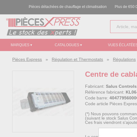
Pièces détachées de chauffage et climatisation
Plus de 650 0
MARQUES ▾
CATALOGUES ▾
VUES ÉCLATÉES
Pièces Express
»
Régulation et Thermostats
»
Régulations
Centre de cabl
Fabricant:
Salus Controls
Référence fabricant:
KL06
Code barre:
40477956000
Code article Pièces Expre
(*) Nous pouvons commander
(suivant le stock Salus Co
Ces frais viendront s'ajout
Le centre de câblage SALU