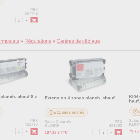
s
PEX
657742
ermostats
»
Régulations
»
Centres de câblage
planch. chauf 8 z
Kl04
Extension 4 zones planch. chauf
hauf
s
± 11 jours ouvrés
PEX
Salus
Salus Controls
PEX
421795
KL04
KL04RF
421793
79,73
107,33 € TTC