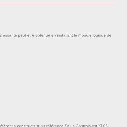
ressante peut être obtenue en installant le module logique de
 référence constructeur ou référence Salus Controls est KL06-