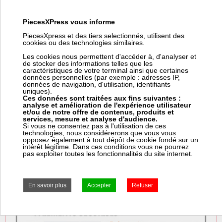
Référence fabricant:
GFK65R40/6
PiecesXPress vous informe
Code article Pièces Express:
421548
PiecesXpress et des tiers selectionnés, utilisent des
cookies ou des technologies similaires.
Les cookies nous permettent d'accéder à, d'analyser et
Prix:
de stocker des informations telles que les
Prix pro, connectez vous
caractéristiques de votre terminal ainsi que certaines
676,62 € HT
données personnelles (par exemple : adresses IP,
811,94 € TTC
données de navigation, d'utilisation, identifiants
uniques).
Ces données sont traitées aux fins suivantes :
± 4 jours ouvrés
analyse et amélioration de l'expérience utilisateur
et/ou de notre offre de contenus, produits et
services, mesure et analyse d'audience.
Si vous ne consentez pas à l'utilisation de ces
technologies, nous considérerons que vous vous
opposez également à tout dépôt de cookie fondé sur un
intérêt légitime. Dans ces conditions vous ne pourrez
pas exploiter toutes les fonctionnalités du site internet.
Frais Colissimo TTC : 7,50 €
Frais Express TTC : 7,50 €