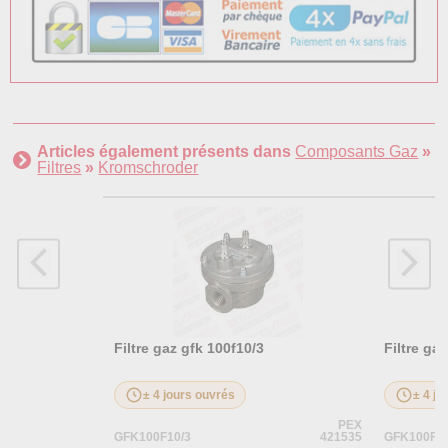
Articles également présents dans
Composants Gaz
»
Filtres
»
Kromschroder
Filtre gaz gfk 100f10/3
Filtre ga
± 4 jours ouvrés
± 4 jo
PEX
GFK100F10/3
421535
GFK100F60