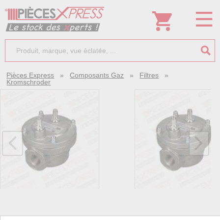
Pièces Express
»
Composants Gaz
»
Filtres
»
Kromschroder
Filtre gaz gfk 65r40/6