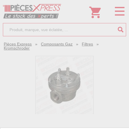
Pièces Express
»
Composants Gaz
»
Filtres
»
Kromschroder