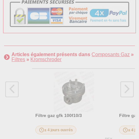
Articles également présents dans
Composants Gaz
»
Filtres
»
Kromschroder
Filtre gaz gfk 100f10/3
Filtre ga
± 4 jours ouvrés
± 4 jo