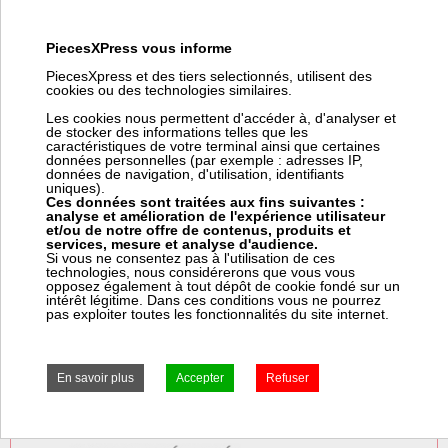
Filtre gaz gfk 32r40/6
PiecesXPress vous informe
Référence fabricant:
GFK32R40/6
PiecesXpress et des tiers selectionnés, utilisent des
Code article Pièces Express:
421544
cookies ou des technologies similaires.
Les cookies nous permettent d'accéder à, d'analyser et
de stocker des informations telles que les
caractéristiques de votre terminal ainsi que certaines
Prix:
Prix pro, connectez vous
données personnelles (par exemple : adresses IP,
257,54 € HT
données de navigation, d'utilisation, identifiants
uniques).
309,05 € TTC
Ces données sont traitées aux fins suivantes :
analyse et amélioration de l'expérience utilisateur
et/ou de notre offre de contenus, produits et
± 4 jours ouvrés
services, mesure et analyse d'audience.
Si vous ne consentez pas à l'utilisation de ces
technologies, nous considérerons que vous vous
opposez également à tout dépôt de cookie fondé sur un
intérêt légitime. Dans ces conditions vous ne pourrez
pas exploiter toutes les fonctionnalités du site internet.
Frais Colissimo TTC : 7,50 €
Frais Express TTC : 7,50 €