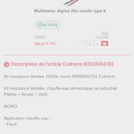
Multimetre digital 20a sonde type k
en stock
PEX
2008SI
554346
320,27 € TTC
Description de l'article Cotherm KREB004701
Kit resistance blindee 2200w, mono KREB004701 Cotherm
Kit résistance blindée, chauffe-eau domestique ou industriel
Platine + Anode + Joint
MONO
Application chauffe-eau :
- Fleck