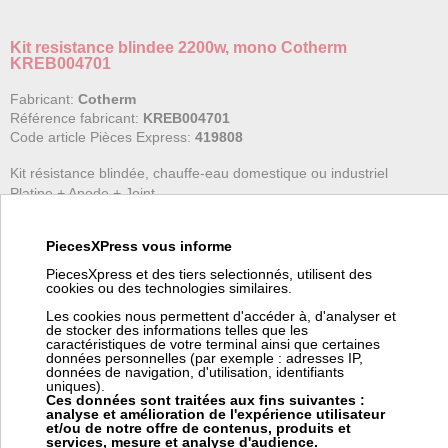
Kit resistance blindee 2200w, mono Cotherm
KREB004701
Fabricant:
Cotherm
Référence fabricant:
KREB004701
Code article Pièces Express:
419808
Kit résistance blindée, chauffe-eau domestique ou industriel
Platine + Anode + Joint
MONO
PiecesXPress vous informe
Application chauffe-eau :
PiecesXpress et des tiers selectionnés, utilisent des
cookies ou des technologies similaires.
- Fleck
Les cookies nous permettent d'accéder à, d'analyser et
de stocker des informations telles que les
caractéristiques de votre terminal ainsi que certaines
Cet article Cotherm est sur devis.
données personnelles (par exemple : adresses IP,
données de navigation, d'utilisation, identifiants
Nous pouvons demander au fabricant le prix de l'article
uniques).
Cotherm
dont la référence est
KREB004701
(Kit resistance
Ces données sont traitées aux fins suivantes :
blindee 2200w, mono).
analyse et amélioration de l'expérience utilisateur
et/ou de notre offre de contenus, produits et
Pour cela, merci de remplir le formulaire de demande de prix.
services, mesure et analyse d'audience.