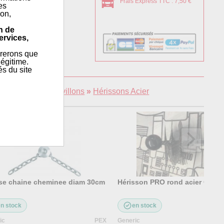
Frais Express TTC : 7,50 €
es
ion,
n de
ervices,
érerons que
égitime.
és du site
Hérissons & Écouvillons
»
Hérissons Acier
se chaine cheminee diam 30cm
Hérisson PRO rond acier Ø100
en stock
en stock
ic
PEX
Generic