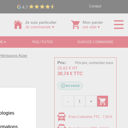
Contact
4.7
Je suis particulier
Mon panier
Je commande ▾
est vide ▾
E ▾
FAQ / TUTOS
SUIVI DE COMMANDE
Hérissons Acier
Prix:
Prix pro, connectez vous
25,62 € HT
30,74 € TTC
en stock
nologies
Frais Colissimo TTC : 7,50 €
ormations