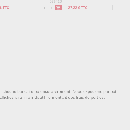
678413
 € TTC
27,22 € TTC
l, chèque bancaire ou encore virement. Nous expédions partout
chés ici à titre indicatif, le montant des frais de port est