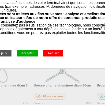
 les caractéristiques de votre terminal ainsi que certaines donné
es (par exemple : adresses IP, données de navigation, d'utilisat
s uniques).
es sont traitées aux fins suivantes : analyse et amélioratio
ce utilisateur et/ou de notre offre de contenus, produits et s
 analyse d'audience.
 consentez pas à l'utilisation de ces technologies, nous consid
opposez également à tout dépôt de cookie fondé sur un intérêt l
onditions vous ne pourrez pas exploiter toutes les fonctionnalit
rale, Entretien, Outillage, Ramonage
»
Ramonage
»
Brosses, 
r cheminee diam 3
Brosse chaine cheminee diam 30cm
Bros
± 16 jours ouvrés
PEX
Generic
PEX
Gener