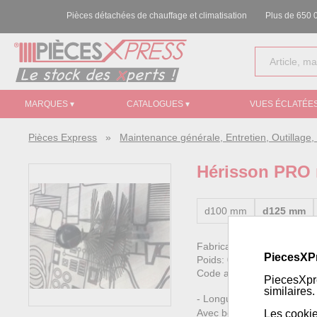
Pièces détachées de chauffage et climatisation
Plus de 650 0
MARQUES ▾
CATALOGUES ▾
VUES ÉCLATÉES
Pièces Express
»
Maintenance générale, Entretien, Outillag
Hérisson PRO 
d100 mm
d125 mm
Fabricant:
Generic
PiecesXP
Poids:
0.26 kg
Code article Pièces Expre
PiecesXpre
similaires.
- Longueur garnie : 60 mm
Avec boule de guidage
Les cookie