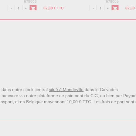
679006
679005
82,80 € TTC
82,80
le dans notre stock central
situé à Mondeville
dans le Calvados.
 bancaire via notre plateforme de paiement du CIC, ou bien par Paypa
nsport, et en Belgique moyennant 10,00 € TTC. Les frais de port sont affi