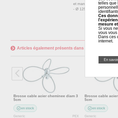
telles que
et manchon F 12 X 175
personnell
- Ø 125 MM
identifiant
Ces donné
l'expérien
mesure et
Si vous ne
vous vous 
Dans ces c
internet.
Articles également présents dans
Maintenance géné
Brosse cable acier cheminee diam 3
Brosse cable acie
5cm
5cm
en stock
en stock
Generic
PEX
Generic