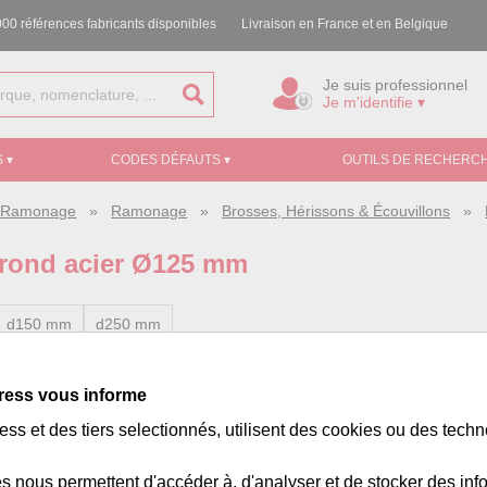
00 références fabricants disponibles
Livraison en France et en Belgique
Je suis professionnel
Je m'identifie ▾
 ▾
CODES DÉFAUTS ▾
OUTILS DE RECHERCH
e, Ramonage
»
Ramonage
»
Brosses, Hérissons & Écouvillons
»
rond acier Ø125 mm
d150 mm
d250 mm
ress vous informe
ss:
312024
ss et des tiers selectionnés, utilisent des cookies ou des tech
s nous permettent d'accéder à, d'analyser et de stocker des inf