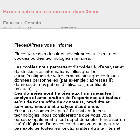
Brosse cable acier cheminee diam 35cm
Fabricant:
Generic
Code article Pièces Express:
679006
Tête de brosse avec câble en acier inoxydable, diamètre ø 35 cm.
PiecesXPress vous informe
Utilisé pour éliminer les dépôts des cheminées et des conduits de
fumée.
PiecesXpress et des tiers selectionnés, utilisent des
cookies ou des technologies similaires.
Pour kit ramonage rotatif 12mm
Les cookies nous permettent d'accéder à, d'analyser et
de stocker des informations telles que les
caractéristiques de votre terminal ainsi que certaines
données personnelles (par exemple : adresses IP,
données de navigation, d'utilisation, identifiants
Prix:
Prix pro, connectez vous
uniques).
69,00 € HT
Ces données sont traitées aux fins suivantes :
82,80 € TTC
analyse et amélioration de l'expérience utilisateur
et/ou de notre offre de contenus, produits et
services, mesure et analyse d'audience.
en stock
Si vous ne consentez pas à l'utilisation de ces
technologies, nous considérerons que vous vous
opposez également à tout dépôt de cookie fondé sur un
intérêt légitime. Dans ces conditions vous ne pourrez
pas exploiter toutes les fonctionnalités du site internet.