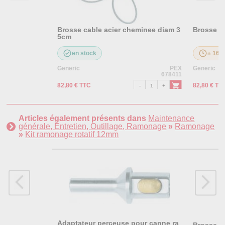
Brosse cable acier cheminee diam 3
Brosse c
5cm
en stock
± 16 j
Generic
PEX
Generic
678411
82,80 € TTC
82,80 € TT
Articles également présents dans
Maintenance
générale, Entretien, Outillage, Ramonage
»
Ramonage
»
Kit ramonage rotatif 12mm
Adaptateur perceuse pour canne ra