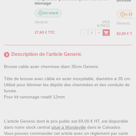
Brosse c
monage
en stock
± 16 j
Generic
PEX
Generic
679010
27,60 € TTC
82,80 € TT
Description de l'article Generic
Brosse cable acier cheminee diam 35cm Generic
Tête de brosse avec câble en acier inoxydable, diamètre ø 35 cm.
Utilisé pour éliminer les dépôts des cheminées et des conduits de
fumée.
Pour kit ramonage rotatif 12mm
L'article Generic dont le prix public est 69,00 € HT, est disponible
dans notre stock central
situé à Mondeville
dans le Calvados.
Vous pouvez commander cet article avec un règlement par carte