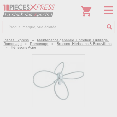
Pièces Express
»
Maintenance générale, Entretien, Outillage,
Ramonage
»
Ramonage
»
Brosses, Hérissons & Écouvillons
»
Hérissons Acier