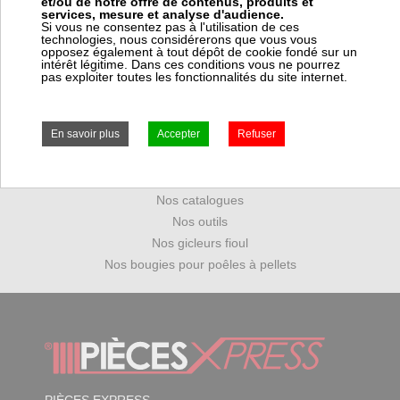
et/ou de notre offre de contenus, produits et
services, mesure et analyse d'audience.
Si vous ne consentez pas à l'utilisation de ces
technologies, nous considérerons que vous vous
opposez également à tout dépôt de cookie fondé sur un
Mot de passe perdu
intérêt légitime. Dans ces conditions vous ne pourrez
pas exploiter toutes les fonctionnalités du site internet.
Ouvrir un compte PRO
Nos marques
Nos catalogues
Nos outils
Nos gicleurs fioul
Nos bougies pour poêles à pellets