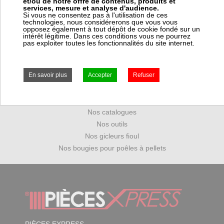
et/ou de notre offre de contenus, produits et
services, mesure et analyse d'audience.
Si vous ne consentez pas à l'utilisation de ces
technologies, nous considérerons que vous vous
opposez également à tout dépôt de cookie fondé sur un
Mot de passe perdu
intérêt légitime. Dans ces conditions vous ne pourrez
pas exploiter toutes les fonctionnalités du site internet.
Ouvrir un compte PRO
Nos marques
Nos catalogues
Nos outils
Nos gicleurs fioul
Nos bougies pour poêles à pellets