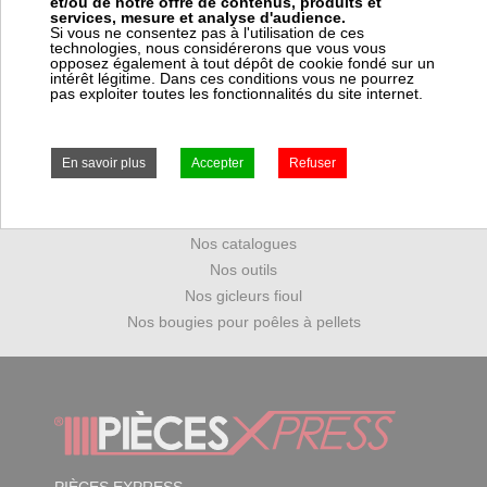
et/ou de notre offre de contenus, produits et
services, mesure et analyse d'audience.
Si vous ne consentez pas à l'utilisation de ces
technologies, nous considérerons que vous vous
opposez également à tout dépôt de cookie fondé sur un
Mot de passe perdu
intérêt légitime. Dans ces conditions vous ne pourrez
pas exploiter toutes les fonctionnalités du site internet.
Ouvrir un compte PRO
Nos marques
Nos catalogues
Nos outils
Nos gicleurs fioul
Nos bougies pour poêles à pellets