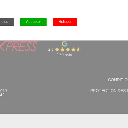
atalogues
Nos outils
Nos gicleurs fioul
Nos 
4.7
170 avis
CONDITIO
PROTECTION DES
0013
242