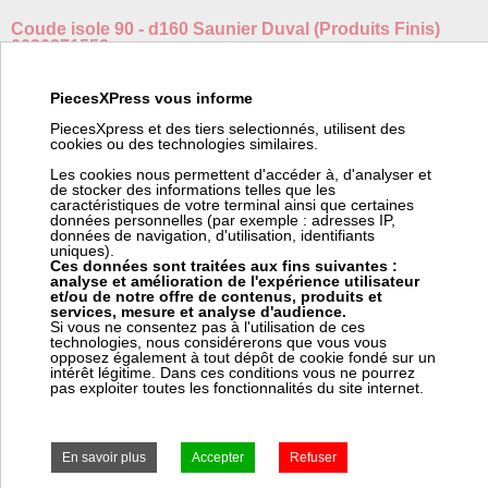
Coude isole 90 - d160 Saunier Duval (Produits Finis)
0020271552
Fabricant:
Saunier Duval (Produits Finis)
PiecesXPress vous informe
Référence fabricant:
0020271552
Code barre:
3532041746946
PiecesXpress et des tiers selectionnés, utilisent des
cookies ou des technologies similaires.
Poids:
0.7 kg
Code article Pièces Express:
745832
Les cookies nous permettent d'accéder à, d'analyser et
de stocker des informations telles que les
caractéristiques de votre terminal ainsi que certaines
données personnelles (par exemple : adresses IP,
données de navigation, d'utilisation, identifiants
Prix:
Prix pro, connectez vous
uniques).
Ces données sont traitées aux fins suivantes :
61,00 € HT
analyse et amélioration de l'expérience utilisateur
73,20 € TTC
et/ou de notre offre de contenus, produits et
services, mesure et analyse d'audience.
Si vous ne consentez pas à l'utilisation de ces
± 6 jours ouvrés
technologies, nous considérerons que vous vous
opposez également à tout dépôt de cookie fondé sur un
intérêt légitime. Dans ces conditions vous ne pourrez
pas exploiter toutes les fonctionnalités du site internet.
Frais Colissimo TTC : 7,50 €