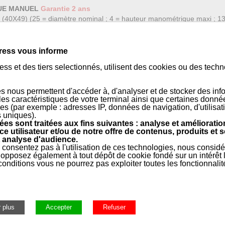
UE MANUEL
Garantie 2 ans
2 (40X49) (25 = diamètre nominal ; 4 = hauteur manométrique maxi ; 1
 faciliter le câblage
mper de l'eau propre dans les systèmes de chauffage domestique et le
ress vous informe
ss et des tiers selectionnés, utilisent des cookies ou des tech
e
s nous permettent d'accéder à, d'analyser et de stocker des inf
 les caractéristiques de votre terminal ainsi que certaines donné
es (par exemple : adresses IP, données de navigation, d'utilisat
s uniques).
es sont traitées aux fins suivantes : analyse et amélioratio
ce utilisateur et/ou de notre offre de contenus, produits et s
 analyse d'audience.
 consentez pas à l'utilisation de ces technologies, nous consid
opposez également à tout dépôt de cookie fondé sur un intérêt l
onditions vous ne pourrez pas exploiter toutes les fonctionnalit