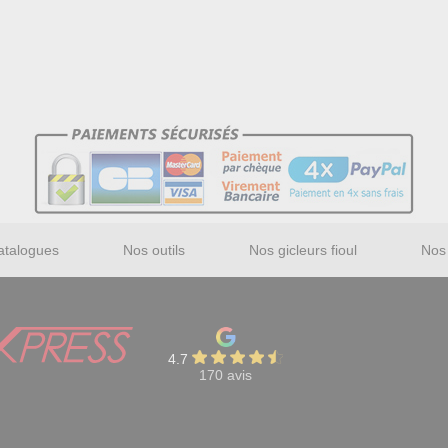
atalogues
Nos outils
Nos gicleurs fioul
Nos 
4.7
170 avis