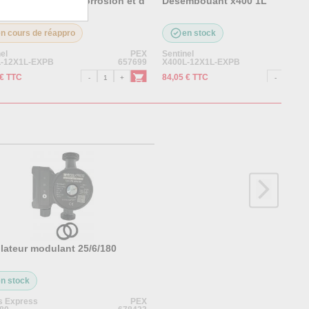
1L Inhibiteur de corrosion et d
Désembouant x400 1L
tre 1L
en cours de réappro
en stock
el
PEX
Sentinel
L-12X1L-EXPB
657699
X400L-12X1L-EXPB
 € TTC
84,05 € TTC
ulateur modulant 25/6/180
en stock
s Express
PEX