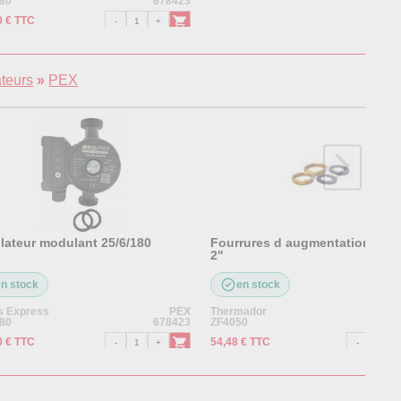
180
678423
0 € TTC
ateurs
»
PEX
ulateur modulant 25/6/180
Fourrures d augmentation 1"1/
2"
en stock
en stock
s Express
PEX
Thermador
180
678423
ZF4050
0 € TTC
54,48 € TTC