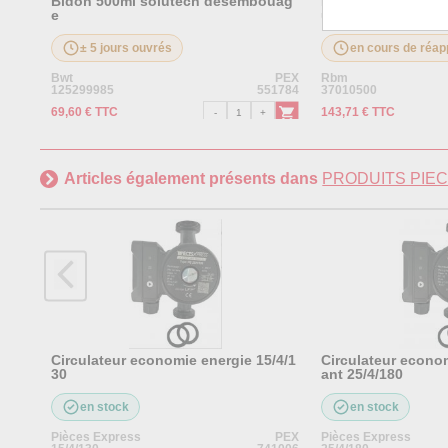
Bidon 500ml solutech desembouag
Désemboueur mg1 3
e
ues
± 5 jours ouvrés
en cours de réap
Bwt
PEX
Rbm
125299985
551784
37010500
69,60 € TTC
143,71 € TTC
Articles également présents dans
PRODUITS PIE
Circulateur economie energie 15/4/1
Circulateur econo
30
ant 25/4/180
en stock
en stock
Pièces Express
PEX
Pièces Express