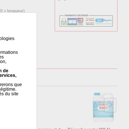
30 = longueur)
s systèmes...
nologies
ormations
es
ion,
n de
ervices,
érerons que
égitime.
és du site