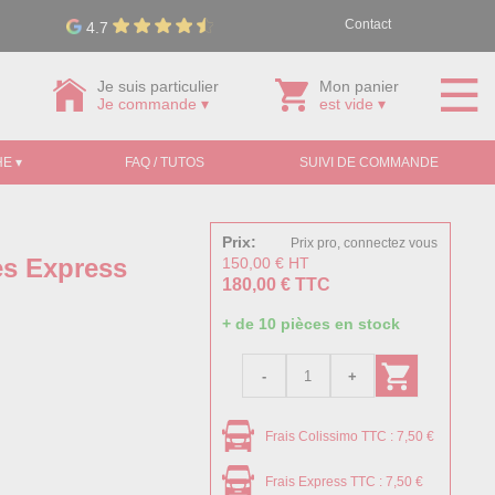
Contact
4.7
Je suis particulier
Mon panier
Je commande ▾
est vide ▾
E ▾
FAQ / TUTOS
SUIVI DE COMMANDE
Prix:
Prix pro, connectez vous
es Express
150,00 € HT
180,00 € TTC
+ de 10 pièces en stock
Frais Colissimo TTC : 7,50 €
Frais Express TTC : 7,50 €