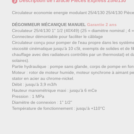
Description de l'article Pièces Express 25/4/130
Circulateur economie energie modulant 25/4/130 25/4/130 Pièc
DÉGOMMEUR MÉCANIQUE MANUEL
Garantie 2 ans
Circulateur 25/4/130 1" 1/2 (40X49) (25 = diamètre nominal ; 4
Connecteur démontable pour faciliter le câblage
Circulateur conçu pour pomper de l'eau propre dans les systèmes
viscosité cinématique jusqu'à 10 cSt, exempts de solides et de fib
chauffage avec des radiateurs contrôlés par un thermostat) et da
solaires).
Partie hydraulique : pompe sans glande, corps de pompe en font
Moteur : rotor de moteur humide, moteur synchrone à aimant per
stator en acier au chrome-nickel.
Débit : jusqu'à 3,9 m3/h
Hauteur manométrique maxi : jusqu'à 6 mCe
Pression : 1 MPa
Diamètre de connexion : 1" 1/2"
Température de fonctionnement : jusqu'à +110°C