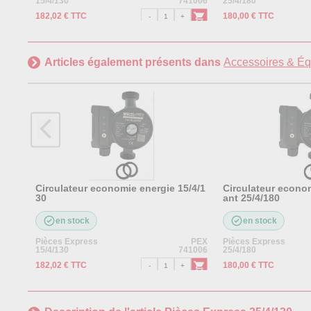
15/4/130
741006
25/4/180
182,02 € TTC
180,00 € TTC
Articles également présents dans
Accessoires & É
Circulateur economie energie 15/4/1
Circulateur econo
30
ant 25/4/180
en stock
en stock
Pièces Express
PEX
Pièces Express
15/4/130
741006
25/4/180
182,02 € TTC
180,00 € TTC