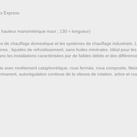
es Express
 = hauteur manométrique maxi ; 130 = longueur)
 de chauffage domestique et les systèmes de chauffage industriels. Liq
res ; liquides de refroidissement, sans huiles minérales. Idéal pour les i
ns les installations caractérisées par de faibles débits et des différen
e avec revêtement cataphorétique, roue fermée, roue composite, fileta
manent, autorégulation continue de la vitesse de rotation, arbre et r