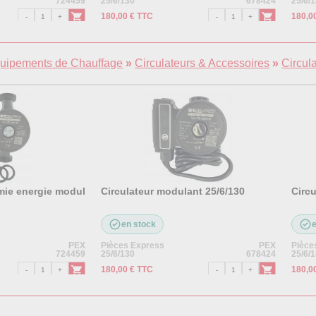
724459
25/6/130
678424
25/6/
180,00 € TTC
180,0
quipements de Chauffage
»
Circulateurs & Accessoires
»
Circul
mie energie modul
Circulateur modulant 25/6/130
Circ
en stock
PEX
Pièces Express
PEX
Pièce
724459
25/6/130
678424
25/6/
180,00 € TTC
180,0