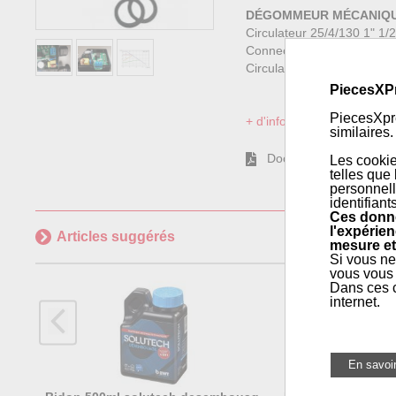
DÉGOMMEUR MÉCANIQ
Circulateur 25/4/130 1" 1/
Connecteur démontable pour
Circulateur conçu pour po
PiecesXP
PiecesXpre
+ d'informations sur l'articl
similaires.
Documentation
Les cookie
telles que
personnell
identifiant
Ces donné
l'expérien
Articles suggérés
mesure et
Si vous ne
vous vous 
Dans ces c
internet.