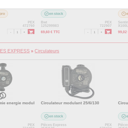
/4 noir pot à bo
Solutech protection totale 500ml
X100 
e tar
pro
en stock
PEX
Bwt
PEX
Sentin
472760
125299983
722907
X100
69,60 € TTC
99,02
CES EXPRESS
»
Circulateurs
mie energie modul
Circulateur modulant 25/6/130
Circ
en stock
PEX
Pièces Express
PEX
Pièce