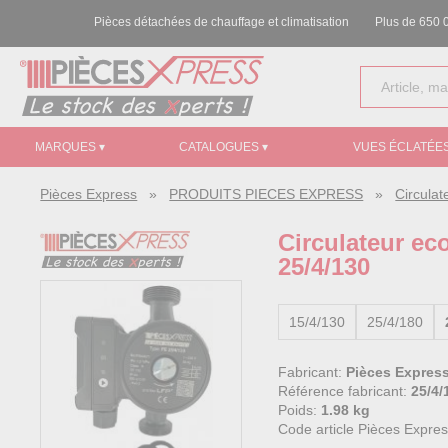
Pièces détachées de chauffage et climatisation
Plus de 650 0
MARQUES ▾
CATALOGUES ▾
VUES ÉCLATÉES
Pièces Express
»
PRODUITS PIECES EXPRESS
»
Circulat
Circulateur ec
25/4/130
15/4/130
25/4/180
Fabricant:
Pièces Expres
Référence fabricant:
25/4/
Poids:
1.98 kg
Code article Pièces Expre