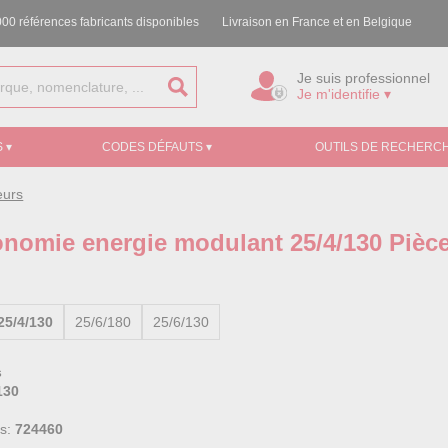
00 références fabricants disponibles
Livraison en France et en Belgique
Je suis professionnel
Je m'identifie ▾
 ▾
CODES DÉFAUTS ▾
OUTILS DE RECHERCH
eurs
onomie energie modulant 25/4/130 Pièc
25/4/130
25/6/180
25/6/130
s
130
ss:
724460