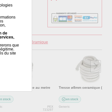
nologies
ormations
es
ion,
n de
ervices,
ellets
»
Tresses céramique
érerons que
égitime.
és du site
se ø20mm ceramique au metre
Tresse ø8mm ceramique ( au mè
en stock
en stock
ic
PEX
Generic
723297