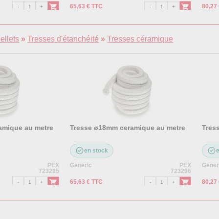
65,63 € TTC
80,27
ellets
»
Tresses d'étanchéité
»
Tresses céramique
amique au metre
Tresse ø18mm ceramique au metre
Tres
en stock
PEX
Generic
PEX
Gener
723295
723296
65,63 € TTC
80,27