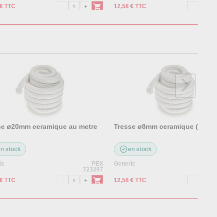
 € TTC
12,58 € TTC
se ø20mm ceramique au metre
Tresse ø8mm ceramique ( au mè
en stock
en stock
ic
PEX
Generic
723297
 € TTC
12,58 € TTC