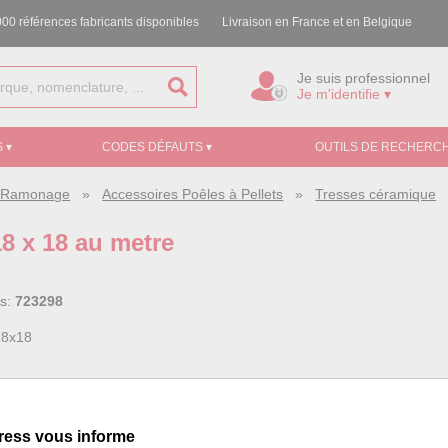
00 références fabricants disponibles
Livraison en France et en Belgique
Je suis professionnel
Je m'identifie ▾
 ▾
CODES DÉFAUTS ▾
OUTILS DE RECHERCH
e, Ramonage
»
Accessoires Poêles à Pellets
»
Tresses céramique
18 x 18 au metre
ss:
723298
18x18
ress vous informe