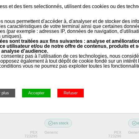
650 °C
ss et des tiers selectionnés, utilisent des cookies ou des tech
l avec renfort : +900°C
s nous permettent d'accéder à, d'analyser et de stocker des inf
 les caractéristiques de votre terminal ainsi que certaines donné
es (par exemple : adresses IP, données de navigation, d'utilisat
s uniques).
es sont traitées aux fins suivantes : analyse et amélioratio
ce utilisateur et/ou de notre offre de contenus, produits et s
 analyse d'audience.
rale, Entretien, Outillage, Ramonage
»
Accessoires Poêles à P
 consentez pas à l'utilisation de ces technologies, nous consid
opposez également à tout dépôt de cookie fondé sur un intérêt l
onditions vous ne pourrez pas exploiter toutes les fonctionnalit
amique au metre
Tresse ø18mm ceramique au metre
Tres
en stock
PEX
Generic
PEX
Gener
723295
723296