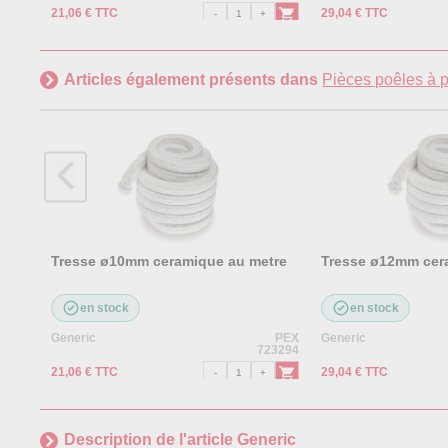
21,06 € TTC
29,04 € TTC
Articles également présents dans
Pièces poêles à p
Tresse ø10mm ceramique au metre
Tresse ø12mm cer
en stock
en stock
Generic
PEX
Generic
723294
21,06 € TTC
29,04 € TTC
Description de l'article Generic