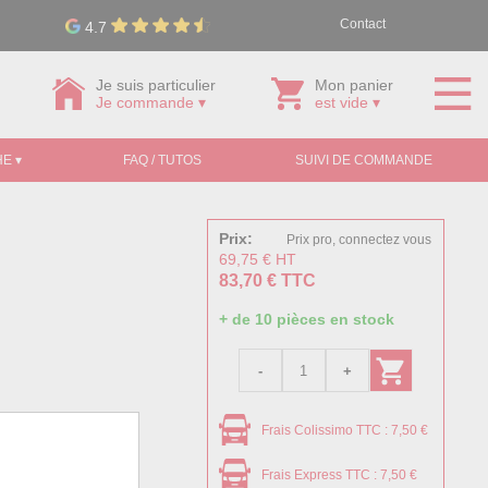
Contact
4.7
Je suis particulier
Mon panier
Je commande ▾
est vide ▾
E ▾
FAQ / TUTOS
SUIVI DE COMMANDE
Prix:
Prix pro, connectez vous
69,75 € HT
83,70 € TTC
+ de 10 pièces en stock
Frais Colissimo TTC : 7,50 €
Frais Express TTC : 7,50 €