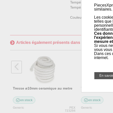
Température de travail : +
PiecesXpre
Température maxi de travai
similaires.
Les cookie
Couleur : Blanc
telles que
personnell
identifiant
Ces donné
l'expérien
mesure et
Articles également présents dans
Maintenance géné
Si vous ne
vous vous 
Dans ces c
internet.
Tresse ø10mm ceramique au metre
Tresse ø12mm cer
en stock
en stock
Generic
PEX
Generic
723294