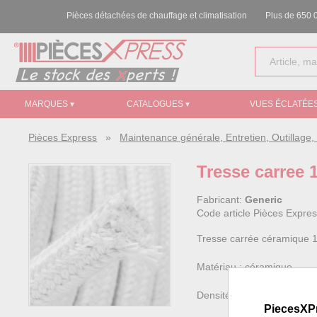
Pièces détachées de chauffage et climatisation
Plus de 650 0
MARQUES ▾
CATALOGUES ▾
VUES ÉCLATÉES
Pièces Express
»
Maintenance générale, Entretien, Outillag
Tresse carree 
Fabricant:
Generic
Code article Pièces Expre
Tresse carrée céramique 
Matériau : céramique
Densité : 0.6
PiecesXP