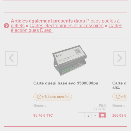
Articles également présents dans
Pièces poêles à
pellets
»
Cartes électroniques et accessoires
»
Cartes
électroniques Duepi
Carte duepi base evo 9580000pa
Carte due
aliz.
± 8 jours ouvrés
± 8 jo
Generic
PEX
Generic
678787
95,76 € TTC
166,08 € T