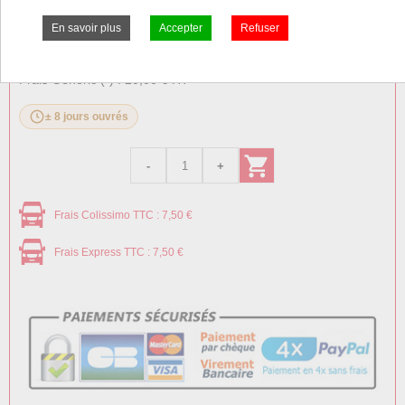
Prix:
Prix pro, connectez vous
25,00 € HT
30,00 € TTC
Frais Generic (*) : 20,00 € HT
± 8 jours ouvrés
Frais Colissimo TTC : 7,50 €
Frais Express TTC : 7,50 €