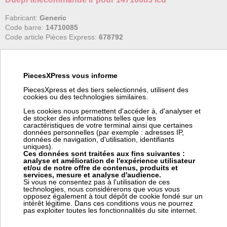
Fabricant:
Generic
Code barre:
14710085
Code article Pièces Express:
678792
(*) Nous pouvons commander ce produit chez Generic. Pour
vous fournir cet article en ± 8 jours chez vous (suivant le stock
Generic), ce fournisseur nous facture 20,00 € HT de frais de
transport pour commande spéciale. Ces frais viendront s'ajouter
PiecesXPress vous informe
à votre coût de transport dans votre panier.
PiecesXpress et des tiers selectionnés, utilisent des
cookies ou des technologies similaires.
Télécommande DUEPI RC02 IR pour thermorégulateurs
Les cookies nous permettent d'accéder à, d'analyser et
Model : infrarouge unidirectionnel
de stocker des informations telles que les
caractéristiques de votre terminal ainsi que certaines
Touches : 4
données personnelles (par exemple : adresses IP,
Dimensions : 95x45 mm
données de navigation, d'utilisation, identifiants
Télécommande unidirectionnelle à infrarouge DUEPI RC02 pour
uniques).
Ces données sont traitées aux fins suivantes :
cartes thermorégulatrices EVO e V8RE.
analyse et amélioration de l'expérience utilisateur
Par les 4 touches est possible exécuter les suivantes fonctions :
et/ou de notre offre de contenus, produits et
services, mesure et analyse d'audience.
- Augmenter ou baisser la...
Si vous ne consentez pas à l'utilisation de ces
technologies, nous considérerons que vous vous
opposez également à tout dépôt de cookie fondé sur un
intérêt légitime. Dans ces conditions vous ne pourrez
+ d'informations sur l'article
pas exploiter toutes les fonctionnalités du site internet.