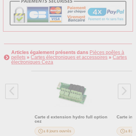
Articles également présents dans
Pièces poêles à
pellets
»
Cartes électroniques et accessoires
»
Cartes
électroniques Ceza
Carte d extension hydro full option
Carte ine
cez
± 8 jours ouvrés
± 8 jo