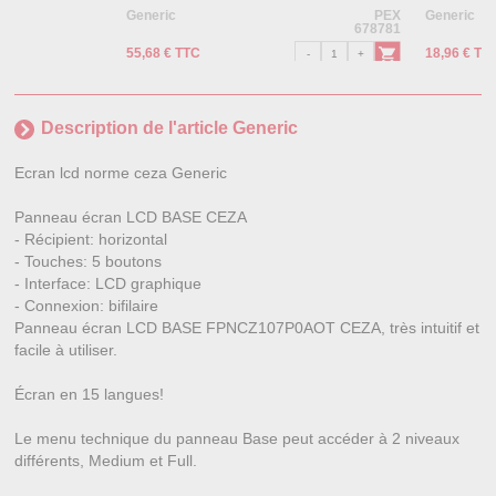
Generic
PEX
Generic
678781
55,68 € TTC
18,96 € TT
Description de l'article Generic
Ecran lcd norme ceza Generic
Panneau écran LCD BASE CEZA
- Récipient: horizontal
- Touches: 5 boutons
- Interface: LCD graphique
- Connexion: bifilaire
Panneau écran LCD BASE FPNCZ107P0AOT CEZA, très intuitif et
facile à utiliser.
Écran en 15 langues!
Le menu technique du panneau Base peut accéder à 2 niveaux
différents, Medium et Full.