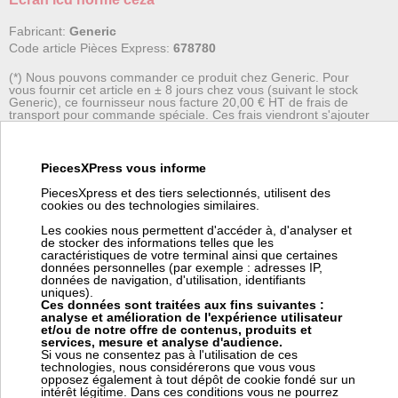
Fabricant:
Generic
Code article Pièces Express:
678780
(*) Nous pouvons commander ce produit chez Generic. Pour
vous fournir cet article en ± 8 jours chez vous (suivant le stock
Generic), ce fournisseur nous facture 20,00 € HT de frais de
transport pour commande spéciale. Ces frais viendront s'ajouter
à votre coût de transport dans votre panier.
PiecesXPress vous informe
Panneau écran LCD BASE CEZA
- Récipient: horizontal
PiecesXpress et des tiers selectionnés, utilisent des
- Touches: 5 boutons
cookies ou des technologies similaires.
- Interface: LCD graphique
Les cookies nous permettent d'accéder à, d'analyser et
- Connexion: bifilaire
de stocker des informations telles que les
caractéristiques de votre terminal ainsi que certaines
Panneau écran LCD BASE FPNCZ107P0AOT CEZA, très intuitif et
données personnelles (par exemple : adresses IP,
facile à utiliser.
données de navigation, d'utilisation, identifiants
uniques).
Ces données sont traitées aux fins suivantes :
Écran en 15 langues!
analyse et amélioration de l'expérience utilisateur
et/ou de notre offre de contenus, produits et
services, mesure et analyse d'audience.
Le menu technique du panneau Base peut accéder à 2 niveaux
Si vous ne consentez pas à l'utilisation de ces
différents, Medium et Full.
technologies, nous considérerons que vous vous
opposez également à tout dépôt de cookie fondé sur un
intérêt légitime. Dans ces conditions vous ne pourrez