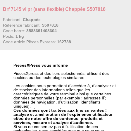
Brf 7145 vi pr (sans flexible) Chappée S507818
Fabricant:
Chappée
Référence fabricant:
S507818
Code barre:
3588691408604
Poids:
1 kg
Code article Pièces Express:
162738
(*) Nous pouvons commander ce produit chez Chappée. Pour
vous fournir cet article en ± 4 jours chez vous (suivant le stock
Chappée), ce fournisseur nous facture 15,00 € HT de frais de
transport pour commande spéciale. Ces frais viendront s'ajouter
PiecesXPress vous informe
à votre coût de transport dans votre panier.
PiecesXpress et des tiers selectionnés, utilisent des
cookies ou des technologies similaires.
Brûleur vendu sans flexible : voir code PEX 163717. ATTENTION :
Les cookies nous permettent d'accéder à, d'analyser et
prévoir 2 flexibles
de stocker des informations telles que les
caractéristiques de votre terminal ainsi que certaines
données personnelles (par exemple : adresses IP,
données de navigation, d'utilisation, identifiants
uniques).
Prix:
Prix pro, connectez vous
Ces données sont traitées aux fins suivantes :
1 195,00 € HT
analyse et amélioration de l'expérience utilisateur
1 434,00 € TTC
et/ou de notre offre de contenus, produits et
services, mesure et analyse d'audience.
Frais Chappée (*) : 15,00 € HT
Si vous ne consentez pas à l'utilisation de ces
technologies, nous considérerons que vous vous