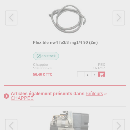
Flexible nw4 fc3/8-mg1/4 90 (2m)
en stock
Chappée
PEX
S58366628
163717
56,40 € TTC
Articles également présents dans
Brûleurs
»
CHAPPÉE