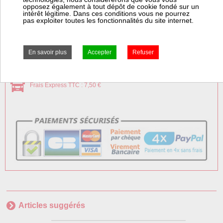
opposez également à tout dépôt de cookie fondé sur un
± 4 jours ouvrés
intérêt légitime. Dans ces conditions vous ne pourrez
pas exploiter toutes les fonctionnalités du site internet.
Frais Colissimo TTC : 7,50 €
Frais Express TTC : 7,50 €
Articles suggérés