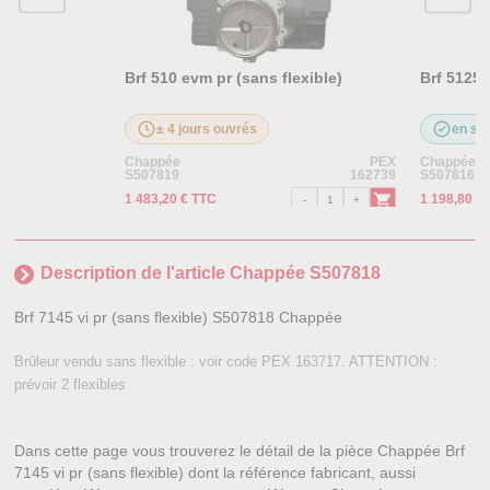
Brf 510 evm pr (sans flexible)
Brf 5125 v
± 4 jours ouvrés
en st
Chappée
PEX
Chappée
S507819
162739
S507816
1 483,20 € TTC
1 198,80 €
Description de l'article Chappée S507818
Brf 7145 vi pr (sans flexible) S507818 Chappée
Brûleur vendu sans flexible : voir code PEX 163717. ATTENTION :
prévoir 2 flexibles
Dans cette page vous trouverez le détail de la pièce Chappée Brf
7145 vi pr (sans flexible) dont la référence fabricant, aussi