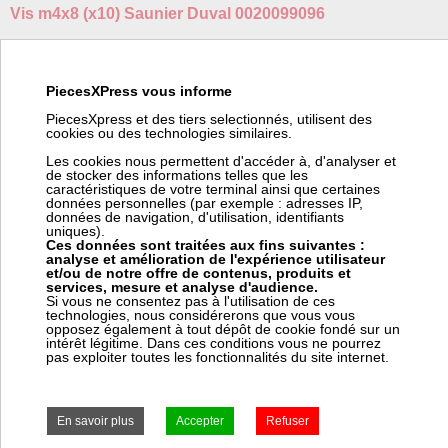
Vis m4x8 (x10) Saunier Duval 0020099096
Fabricant:
Saunier Duval
Référence fabricant:
0020099096
Code barre:
3532040926660
PiecesXPress vous informe
Poids:
0.016 kg
PiecesXpress et des tiers selectionnés, utilisent des
Code article Pièces Express:
571768
cookies ou des technologies similaires.
(*) Nous pouvons commander ce produit chez Saunier Duval.
Les cookies nous permettent d'accéder à, d'analyser et
Pour vous fournir cet article en ± 2 jours chez vous (suivant le
de stocker des informations telles que les
stock Saunier Duval), ce fournisseur nous facture 12,00 € HT de
caractéristiques de votre terminal ainsi que certaines
frais de transport pour commande spéciale. Ces frais viendront
données personnelles (par exemple : adresses IP,
s'ajouter à votre coût de transport dans votre panier.
données de navigation, d'utilisation, identifiants
uniques).
Ces données sont traitées aux fins suivantes :
analyse et amélioration de l'expérience utilisateur
et/ou de notre offre de contenus, produits et
services, mesure et analyse d'audience.
Prix:
Prix pro, connectez vous
Si vous ne consentez pas à l'utilisation de ces
technologies, nous considérerons que vous vous
7,41 € HT
opposez également à tout dépôt de cookie fondé sur un
8,89 € TTC
intérêt légitime. Dans ces conditions vous ne pourrez
pas exploiter toutes les fonctionnalités du site internet.
Frais Saunier Duval (*) : 12,00 € HT
± 2 jours ouvrés