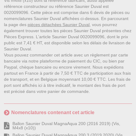
Vis m4x8 (x10) dont la référence fabricant, aussi appelée
référence constructeur ou référence Saunier Duval est
0020099096. Cette pièce est comprise dans 6 devis de pièces ou
nomenclatures Saunier Duval affichées ci-dessus. En parcourant
la page des
pièces détachées Saunier Duval
, vous pourrez
également trouver toutes les pièces Saunier Duval présentes chez
Pièces Express. L'article Saunier Duval 0020099096, dont le prix
public est 7,41 € HT, est disponible selon les délais de livraison de
Saunier Duval.
Vous pouvez commander cet article avec un règlement par carte
bancaire via notre plateforme de paiement du CIC, ou bien par
Paypal, chèque bancaire ou encore virement. Nous expédions
partout en France à partir de 7,50 € TTC de participation aux frais
de transport, et en Belgique moyennant 10,00 € TTC. Les frais de
port sont affichés ici à titre indicatif, le montant des frais de port
est précisé dans votre panier de commande.
Nomenclatures contenant cet article
Ballon Saunier Duval MagnaAqua 200 (2016 2019) (Vis,
M4x8 (x10))
Ballon Saunier Duval MagnaAqua 200 3 (2019 2020) (Vis,