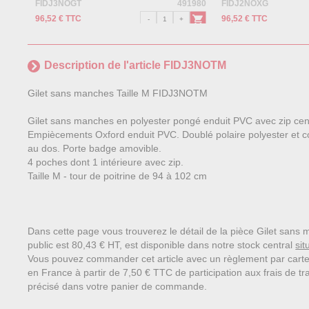
FIDJ3NOGT
491980
FIDJ2NOXG
96,52 € TTC
96,52 € TTC
Description de l'article FIDJ3NOTM
Gilet sans manches Taille M FIDJ3NOTM
Gilet sans manches en polyester pongé enduit PVC avec zip centr
Empiècements Oxford enduit PVC. Doublé polaire polyester et couv
au dos. Porte badge amovible.
4 poches dont 1 intérieure avec zip.
Taille M - tour de poitrine de 94 à 102 cm
Dans cette page vous trouverez le détail de la pièce Gilet sans
public est 80,43 € HT, est disponible dans notre stock central
sit
Vous pouvez commander cet article avec un règlement par carte
en France à partir de 7,50 € TTC de participation aux frais de tra
précisé dans votre panier de commande.