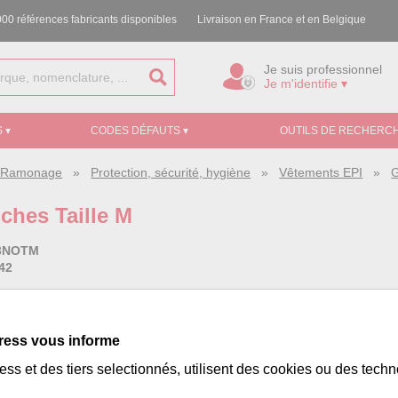
00 références fabricants disponibles
Livraison en France et en Belgique
Je suis professionnel
Je m'identifie ▾
 ▾
CODES DÉFAUTS ▾
OUTILS DE RECHERCH
e, Ramonage
»
Protection, sécurité, hygiène
»
Vêtements EPI
»
G
ches Taille M
3NOTM
42
ss:
491979
ester pongé enduit PVC avec zip central anti-froid.
ress vous informe
 PVC. Doublé polaire polyester et couvre reins pour une protection opt
er recyclées. 1 Liseré rétroréfléchissant devant et au dos. Porte badge
ss et des tiers selectionnés, utilisent des cookies ou des tech