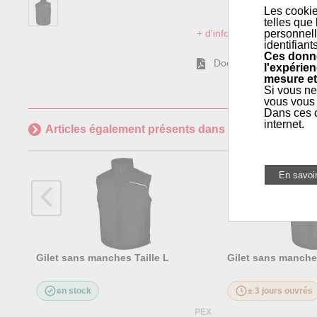
Les cookie
telles que
+ d'informations sur l'articl
personnell
identifiant
Ces donné
Documentation
l'expérien
mesure et
Si vous ne
vous vous 
Dans ces c
internet.
Articles également présents dans
Maintenance géné
Gilet sans manches Taille L
Gilet sans manches
en stock
± 3 jours ouvrés
PEX