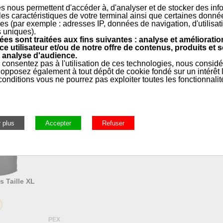
s nous permettent d'accéder à, d'analyser et de stocker des inf
 les caractéristiques de votre terminal ainsi que certaines donné
e
es (par exemple : adresses IP, données de navigation, d'utilisat
s uniques).
es sont traitées aux fins suivantes : analyse et amélioratio
ce utilisateur et/ou de notre offre de contenus, produits et s
 analyse d'audience.
 consentez pas à l'utilisation de ces technologies, nous consid
opposez également à tout dépôt de cookie fondé sur un intérêt l
onditions vous ne pourrez pas exploiter toutes les fonctionnalit
rale, Entretien, Outillage, Ramonage
»
Protection, sécurité, hy
 Taille XL
PEX