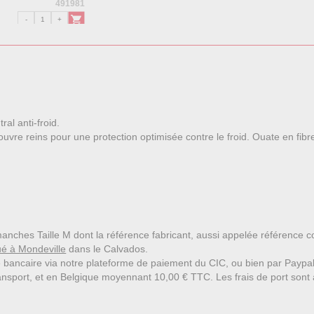
491981
al anti-froid.
re reins pour une protection optimisée contre le froid. Ouate en fibres
 manches Taille M dont la référence fabricant, aussi appelée référence
ué à Mondeville
dans le Calvados.
 bancaire via notre plateforme de paiement du CIC, ou bien par Paypa
nsport, et en Belgique moyennant 10,00 € TTC. Les frais de port sont affi