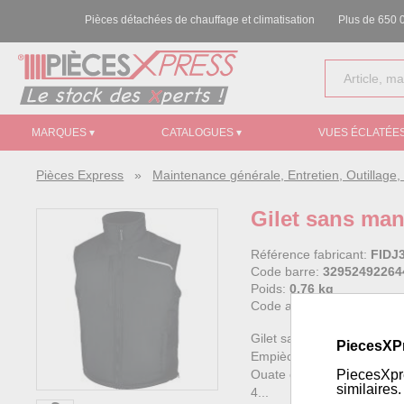
Pièces détachées de chauffage et climatisation
Plus de 650 0
MARQUES ▾
CATALOGUES ▾
VUES ÉCLATÉES
Pièces Express
»
Maintenance générale, Entretien, Outillag
Gilet sans man
Référence fabricant:
FIDJ
Code barre:
32952492264
Poids:
0.76 kg
Code article Pièces Expre
Gilet sans manches en poly
PiecesXP
Empiècements Oxford enduit
Ouate en fibres de polyest
PiecesXpre
similaires.
4...