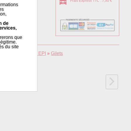
Frais Express TTC : 7,50 €
ormations
es
ion,
n de
ervices,
érerons que
égitime.
és du site
giène
»
Vêtements EPI
»
Gilets