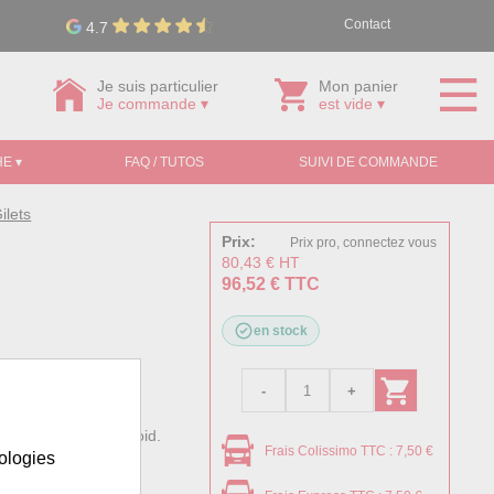
Contact
4.7
Je suis particulier
Mon panier
Je commande ▾
est vide ▾
E ▾
FAQ / TUTOS
SUIVI DE COMMANDE
ilets
Prix:
Prix pro, connectez vous
80,43 € HT
96,52 € TTC
en stock
imisée contre le froid.
Frais Colissimo TTC : 7,50 €
 amovible.
nologies