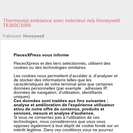
Thermostat ambiance avec selecteur m/a Honeywell
T6360C1000
Fabricant:
Honeywell
Référence fabricant:
T6360C1000
Code barre:
5025121272315
Code article Pièces Express:
489963
PiecesXPress vous informe
(*) Nous pouvons commander ce produit chez Honeywell. Pour
PiecesXpress et des tiers selectionnés, utilisent des
vous fournir cet article en ± 16 jours chez vous (suivant le stock
cookies ou des technologies similaires.
Honeywell), ce fournisseur nous facture 15,00 € HT de frais de
transport pour commande spéciale. Ces frais viendront s'ajouter
Les cookies nous permettent d'accéder à, d'analyser et
à votre coût de transport dans votre panier.
de stocker des informations telles que les
caractéristiques de votre terminal ainsi que certaines
données personnelles (par exemple : adresses IP,
données de navigation, d'utilisation, identifiants
T6360C1000 - 230 V ca, avec sortie SPDT, avec interrupteur
uniques).
marche/arrêt
Ces données sont traitées aux fins suivantes :
analyse et amélioration de l'expérience utilisateur
Thermostat d'ambiance mural à tension de ligne
et/ou de notre offre de contenus, produits et
Pour la commande générale des vannes de gaz, vannes de zone,
services, mesure et analyse d'audience.
pompes de circulation, ventilateurs, chaudières, etc. dans les
Si vous ne consentez pas à l'utilisation de ces
technologies, nous considérerons que vous vous
systèmes de chauffage ou de refroidissement.
opposez également à tout dépôt de cookie fondé sur un
intérêt légitime. Dans ces conditions vous ne pourrez