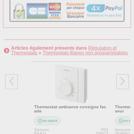
Articles également présents dans
Régulation et
Thermostats
»
Thermostats filaires non programmables
Thermostat ambiance consigne fac
Thermost
ade
seur
en stock
en st
Siemens
PEX
Honeywell
RAA21
339273
T6360A10