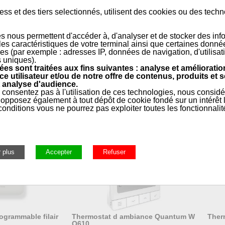
rend l’appareil particulièrement facile à installer et agréable à utiliser.
ss et des tiers selectionnés, utilisent des cookies ou des tech
 et esthétique, le T4 s’intègre dans tous les intérieurs.
s nous permettent d'accéder à, d'analyser et de stocker des inf
 les caractéristiques de votre terminal ainsi que certaines donné
es (par exemple : adresses IP, données de navigation, d'utilisat
s uniques).
e
es sont traitées aux fins suivantes : analyse et amélioratio
ce utilisateur et/ou de notre offre de contenus, produits et s
Présentation
 analyse d'audience.
 consentez pas à l'utilisation de ces technologies, nous consid
opposez également à tout dépôt de cookie fondé sur un intérêt l
onditions vous ne pourrez pas exploiter toutes les fonctionnalit
ermostats
»
Thermostats filaires programmables
ogrammable filair
Thermostat d ambiance Quantum W
Ther
Q610