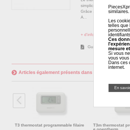
simplicité de programmation 
PiecesXpre
similaires.
Grâce à son design moderne
A...
Les cookie
telles que
personnell
identifiant
+ d'informations sur l'articl
Ces donné
l'expérien
Guide utilisation
mesure et
Si vous ne
vous vous 
Dans ces c
internet.
Articles également présents dans
Régulation et Th
T3 thermostat programmable filaire
T3m thermostat pr
e opentherm