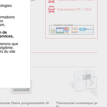
nologies
Frais Express TTC : 7,50 €
ormations
es
ion,
n de
ervices,
érerons que
égitime.
és du site
mostat filaire programmable t4
Thermostat numerique progr
le