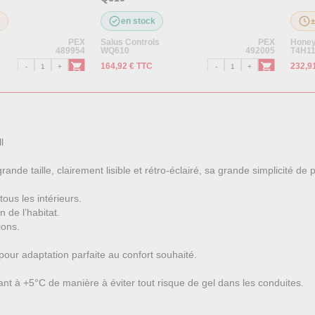
s
en stock
PEX
Salus Controls
PEX
Honey
489954
WQ610
492005
T4H1
164,92 € TTC
232,9
l
de taille, clairement lisible et rétro-éclairé, sa grande simplicité de p
ous les intérieurs.
 de l’habitat.
ions.
our adaptation parfaite au confort souhaité.
ant à +5°C de manière à éviter tout risque de gel dans les conduites.