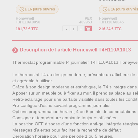
± 16 jours ouvrés
± 16 jours ouvré
Honeywell
PEX
Honeywell
T3H110A0050
489953
T3H310A0045
181,72 € TTC
216,24 € TTC
Description de l'article Honeywell T4H110A1013
Thermostat programmable t4 journalier T4H110A1013 Honeywel
Le thermostat T4 au design moderne, présente un afficheur de gran
et agréable à utiliser.
Grâce à son design moderne et esthétique, le T4 s’intègre dans t
A poser sur un meuble ou à fixer au mur, il prend sa place au sein
Rétro-éclairage pour une parfaite visibilité dans toutes les condit
Pré-configué d’usine suivant programme journalier
Options programmation horaire, 4 ou 6 points de commutations p
Consigne et température ambiante toujours affichées.
La position OFF dispose d’une fonction anti-gel intégrée réagiss
Messages d’alertes pour faciliter la recherche de défaut
Dérogation horaire pour une période 1 ou 5 heures.