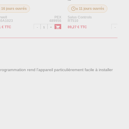
± 16 jours ouvrés
± 11 jours ouvrés
well
PEX
Salus Controls
10A1023
489956
RT510
1 € TTC
89,27 € TTC
rogrammation rend l’appareil particulièrement facile à installer