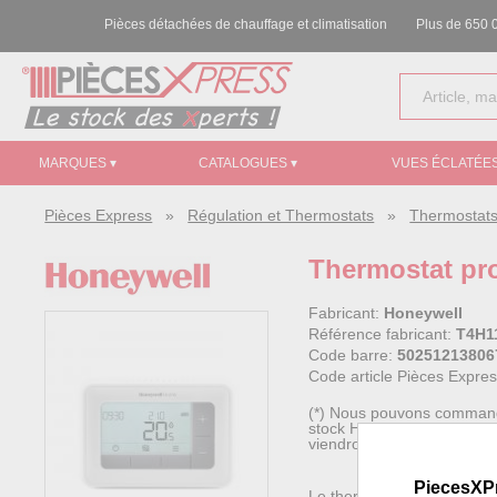
Pièces détachées de chauffage et climatisation
Plus de 650 0
MARQUES ▾
CATALOGUES ▾
VUES ÉCLATÉES
Pièces Express
»
Régulation et Thermostats
»
Thermostats
Thermostat pr
Fabricant:
Honeywell
Référence fabricant:
T4H1
Code barre:
50251213806
Code article Pièces Expre
(*) Nous pouvons commander
stock Honeywell), ce fourn
viendront s'ajouter à votre
PiecesXP
Le thermostat T4 au design 