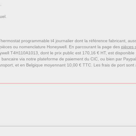
.
uel.
Thermostat programmable t4 journalier dont la référence fabricant, au
pièces ou nomenclature Honeywell. En parcourant la page des
pièces 
ell T4H110A1013, dont le prix public est 170,16 € HT, est disponible s
 bancaire via notre plateforme de paiement du CIC, ou bien par Paypa
nsport, et en Belgique moyennant 10,00 € TTC. Les frais de port sont affi