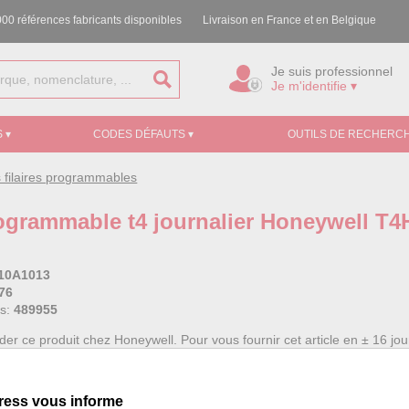
00 références fabricants disponibles
Livraison en France et en Belgique
Je suis professionnel
Je m'identifie ▾
 ▾
CODES DÉFAUTS ▾
OUTILS DE RECHERCH
 filaires programmables
ogrammable t4 journalier Honeywell T
10A1013
76
ss:
489955
 ce produit chez Honeywell. Pour vous fournir cet article en ± 16 jour
isseur nous facture 15,00 € HT de frais de transport pour commande sp
 coût de transport dans votre panier.
ress vous informe
moderne, présente un afficheur de grande taille, clairement lisible et 