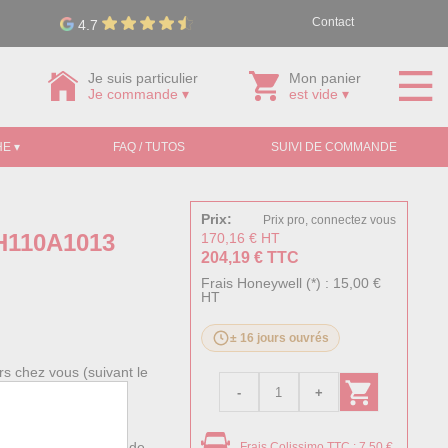
Contact
4.7
Je suis particulier
Mon panier
Je commande ▾
est vide ▾
E ▾
FAQ / TUTOS
SUIVI DE COMMANDE
Prix:
Prix pro, connectez vous
4H110A1013
170,16 € HT
204,19 € TTC
Frais Honeywell (*) : 15,00 €
HT
± 16 jours ouvrés
s chez vous (suivant le
éciale. Ces frais
rétro-éclairé, sa grande
Frais Colissimo TTC : 7,50 €