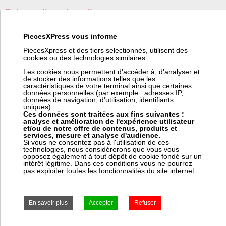
Ruban anti condensation
Fabricant:
Generic
PiecesXPress vous informe
Code barre:
2011001000676
Code article Pièces Express:
480460
PiecesXpress et des tiers selectionnés, utilisent des
cookies ou des technologies similaires.
Ruban anti-condensation adhésif mousse polyéthylène noir
Les cookies nous permettent d'accéder à, d'analyser et
50 mm x 10 m
de stocker des informations telles que les
caractéristiques de votre terminal ainsi que certaines
données personnelles (par exemple : adresses IP,
données de navigation, d'utilisation, identifiants
uniques).
Ces données sont traitées aux fins suivantes :
Prix:
Prix pro, connectez vous
analyse et amélioration de l'expérience utilisateur
et/ou de notre offre de contenus, produits et
10,79 € HT
services, mesure et analyse d'audience.
12,95 € TTC
Si vous ne consentez pas à l'utilisation de ces
technologies, nous considérerons que vous vous
opposez également à tout dépôt de cookie fondé sur un
en stock
intérêt légitime. Dans ces conditions vous ne pourrez
pas exploiter toutes les fonctionnalités du site internet.
Frais Colissimo TTC : 7,50 €