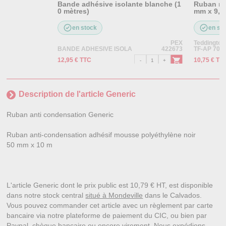
Bande adhésive isolante blanche (1
Ruban mo
0 mètres)
mm x 9,
en stock
en st
PEX
Teddington
BANDE ADHESIVE ISOLA
422673
TF-AP 703
12,95 € TTC
10,75 € TT
Description de l'article Generic
Ruban anti condensation Generic
Ruban anti-condensation adhésif mousse polyéthylène noir
50 mm x 10 m
L'article Generic dont le prix public est 10,79 € HT, est disponible
dans notre stock central
situé à Mondeville
dans le Calvados.
Vous pouvez commander cet article avec un règlement par carte
bancaire via notre plateforme de paiement du CIC, ou bien par
Paypal, chèque bancaire ou encore virement. Nous expédions