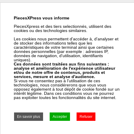
Colliers d'installation colson 510mm
Référence fabricant:
374879
PiecesXPress vous informe
Code barre:
363045
PiecesXpress et des tiers selectionnés, utilisent des
Code article Pièces Express:
363045
cookies ou des technologies similaires.
Les cookies nous permettent d'accéder à, d'analyser et
ø de serrage : 70 à 140 mm
de stocker des informations telles que les
caractéristiques de votre terminal ainsi que certaines
données personnelles (par exemple : adresses IP,
données de navigation, d'utilisation, identifiants
Prix:
Prix pro, connectez vous
uniques).
Ces données sont traitées aux fins suivantes :
285,26 € HT
analyse et amélioration de l'expérience utilisateur
342,31 € TTC
et/ou de notre offre de contenus, produits et
services, mesure et analyse d'audience.
Si vous ne consentez pas à l'utilisation de ces
± 3 jours ouvrés
technologies, nous considérerons que vous vous
opposez également à tout dépôt de cookie fondé sur un
intérêt légitime. Dans ces conditions vous ne pourrez
pas exploiter toutes les fonctionnalités du site internet.
Frais Colissimo TTC : 7,50 €
Frais Express TTC : 7,50 €