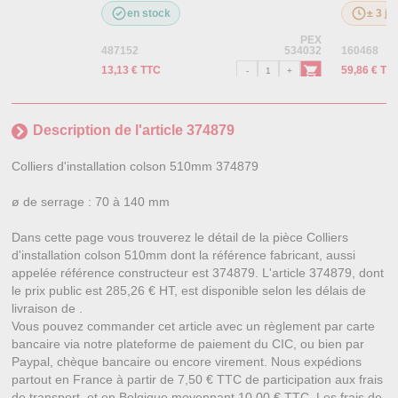
en stock
± 3 jo
PEX
487152
534032
160468
13,13 € TTC
59,86 € TT
Description de l'article 374879
Colliers d'installation colson 510mm 374879
ø de serrage : 70 à 140 mm
Dans cette page vous trouverez le détail de la pièce Colliers
d'installation colson 510mm dont la référence fabricant, aussi
appelée référence constructeur est 374879. L'article 374879, dont
le prix public est 285,26 € HT, est disponible selon les délais de
livraison de .
Vous pouvez commander cet article avec un règlement par carte
bancaire via notre plateforme de paiement du CIC, ou bien par
Paypal, chèque bancaire ou encore virement. Nous expédions
partout en France à partir de 7,50 € TTC de participation aux frais
de transport, et en Belgique moyennant 10,00 € TTC. Les frais de