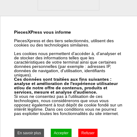
PiecesXPress vous informe
Flexible complet d.38 2,5m Ica TBFX00542
PiecesXpress et des tiers selectionnés, utilisent des
Fabricant:
Ica
cookies ou des technologies similaires.
Référence fabricant:
TBFX00542
Les cookies nous permettent d'accéder à, d'analyser et
Code article Pièces Express:
363009
de stocker des informations telles que les
caractéristiques de votre terminal ainsi que certaines
(*) Nous pouvons commander ce produit chez Ica. Pour vous
données personnelles (par exemple : adresses IP,
fournir cet article en ± 15 jours chez vous (suivant le stock Ica),
données de navigation, d'utilisation, identifiants
ce fournisseur nous facture 30,00 € HT de frais de transport
uniques).
pour commande spéciale. Ces frais viendront s'ajouter à votre
Ces données sont traitées aux fins suivantes :
coût de transport dans votre panier.
analyse et amélioration de l'expérience utilisateur
et/ou de notre offre de contenus, produits et
services, mesure et analyse d'audience.
Si vous ne consentez pas à l'utilisation de ces
technologies, nous considérerons que vous vous
opposez également à tout dépôt de cookie fondé sur un
intérêt légitime. Dans ces conditions vous ne pourrez
Prix:
Prix pro, connectez vous
pas exploiter toutes les fonctionnalités du site internet.
60,34 € HT
72,41 € TTC
Frais Ica (*) : 30,00 € HT