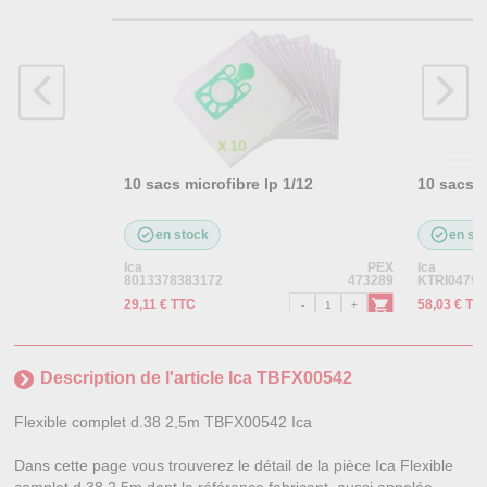
10 sacs microfibre lp 1/12
10 sacs m
en stock
en st
Ica
PEX
Ica
8013378383172
473289
KTRI04795
29,11 € TTC
58,03 € TT
Description de l'article Ica TBFX00542
Flexible complet d.38 2,5m TBFX00542 Ica
Dans cette page vous trouverez le détail de la pièce Ica Flexible