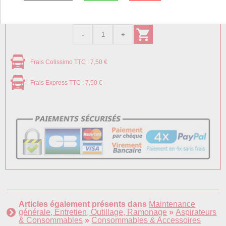
± 15 jours ouvrés
Frais Colissimo TTC : 7,50 €
Frais Express TTC : 7,50 €
Articles également présents dans
Maintenance
générale, Entretien, Outillage, Ramonage
»
Aspirateurs
& Consommables
»
Consommables & Accessoires