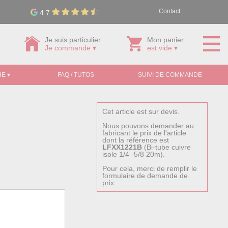
Contact
4.7
Je suis particulier
Mon panier
Je commande ▾
est vide ▾
E ▾
FAQ / TUTOS
SUIVI DE COMMANDE
Cet article est sur devis.
Nous pouvons demander au
fabricant le prix de l'article
dont la référence est
LFXX1221B
(Bi-tube cuivre
isole 1/4 -5/8 20m).
Pour cela, merci de remplir le
formulaire de demande de
prix.