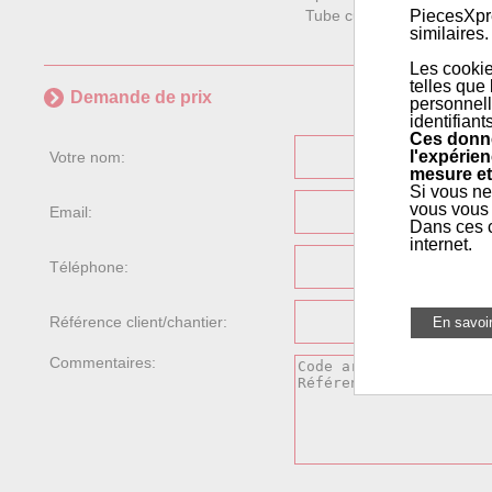
PiecesXpre
Tube cuivre dégraissé et d
similaires.
Les cookie
telles que
Demande de prix
personnell
identifiant
Ces donné
l'expérien
Votre nom:
mesure et
Si vous ne
vous vous 
Email:
Dans ces c
internet.
Téléphone:
Référence client/chantier:
Commentaires: