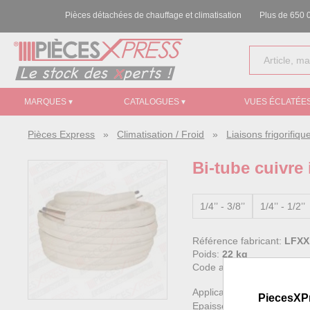
Pièces détachées de chauffage et climatisation
Plus de 650 0
MARQUES ▾
CATALOGUES ▾
VUES ÉCLATÉES
Pièces Express
»
Climatisation / Froid
»
Liaisons frigorifiqu
Bi-tube cuivre 
1/4’’ - 3/8’’
1/4’’ - 1/2’’
Référence fabricant:
LFXX
Poids:
22 kg
Code article Pièces Expre
Application tertiaire ERP (
PiecesXP
Epaisseur : 0,8 - 1 mm