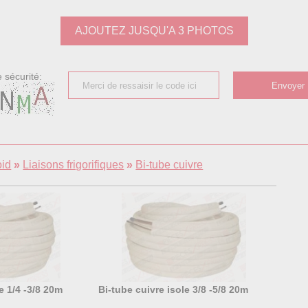
AJOUTEZ JUSQU'A 3 PHOTOS
 sécurité:
oid
»
Liaisons frigorifiques
»
Bi-tube cuivre
e 1/4 -3/8 20m
Bi-tube cuivre isole 3/8 -5/8 20m