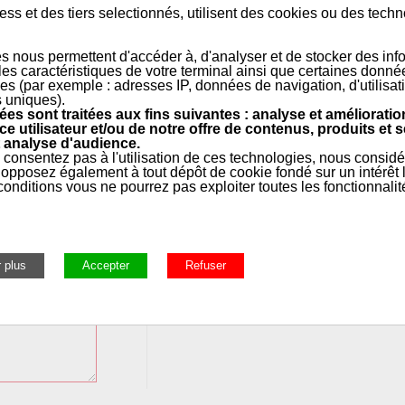
ss et des tiers selectionnés, utilisent des cookies ou des tech
eshydraté. Isolant à cellules fermées, excellente isolation thermique. E
s nous permettent d'accéder à, d'analyser et de stocker des inf
 les caractéristiques de votre terminal ainsi que certaines donné
es (par exemple : adresses IP, données de navigation, d'utilisat
s uniques).
es sont traitées aux fins suivantes : analyse et amélioratio
ce utilisateur et/ou de notre offre de contenus, produits et s
Marque:
 analyse d'audience.
 consentez pas à l'utilisation de ces technologies, nous consid
opposez également à tout dépôt de cookie fondé sur un intérêt l
Modèle:
onditions vous ne pourrez pas exploiter toutes les fonctionnalit
Année:
Numéro de série:
Nom de la pièce recherchée: